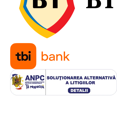
ulotei. Așteptați până când
ns temperatura optimă. Așezați
ntru un efect de presă (panini)
pe ambele suprafețe simultan.
dvișurile.