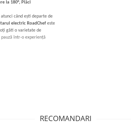
e la 180°, Plăci
i atunci când ești departe de
tarul electric RoadChef
este
poți găti o varietate de
 pauză într-o experiență
ola vehiculului)
litate
ăsimii
a 180° (pe plan drept)
RECOMANDARI
t pentru gătit)