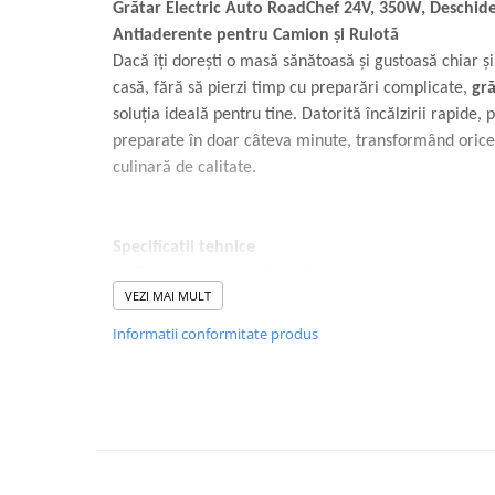
Volvo
Grătar Electric Auto RoadChef 24V, 350W, Deschider
Antiaderente pentru Camion și Rulotă
Volvo Aero
Dacă îți dorești o masă sănătoasă și gustoasă chiar ș
Volvo FH 2 Euro 4
casă, fără să pierzi timp cu preparări complicate,
gră
Volvo FH 3 Euro 5
soluția ideală pentru tine. Datorită încălzirii rapide, 
Volvo FH 4 Euro 6
preparate în doar câteva minute, transformând orice
Volvo Model FM
culinară de calitate.
Lumini, Becuri, Proiectoare
Accesorii iluminare LED camioane
Bare LED (LED Bar) off-road, auto
Specificații tehnice
si camion
Tensiune nominală:
24V (alimentare direct la bric
VEZI MAI MULT
Becuri auto
Putere maximă:
350W
Informatii conformitate produs
Becuri Halogen Auto
Material:
Oțel inoxidabil și plastic dur de înaltă ca
Becuri Led Auto
Tip plăci:
Antiaderente, cu sistem de drenare a gr
Becuri Xenon Auto
Seturi de Becuri Auto
Deschidere:
Posibilitate de deschidere completă l
Faruri Camioane, Utilaje &
Indicatori LED:
Roșu (alimentare) și Verde (pregăti
Tractoare