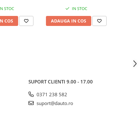
IN STOC
IN STOC
N COS
ADAUGA IN COS
ADAUG
SUPORT CLIENTI
9.00 - 17.00
0371 238 582
suport@dauto.ro