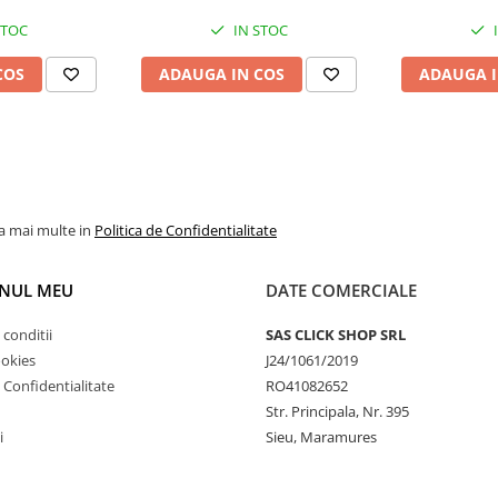
STOC
IN STOC
COS
ADAUGA IN COS
ADAUGA I
la mai multe in
Politica de Confidentialitate
NUL MEU
DATE COMERCIALE
 conditii
SAS CLICK SHOP SRL
uto
ookies
J24/1061/2019
e Confidentialitate
RO41082652
Str. Principala, Nr. 395
i
Sieu, Maramures