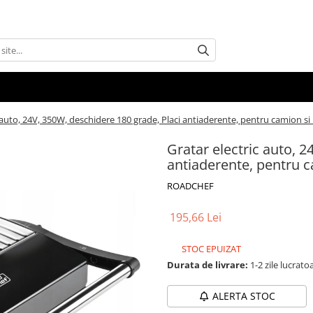
 auto, 24V, 350W, deschidere 180 grade, Placi antiaderente, pentru camion si
Gratar electric auto, 2
antiaderente, pentru c
ROADCHEF
195,66 Lei
STOC EPUIZAT
Durata de livrare:
1-2 zile lucrato
ALERTA STOC