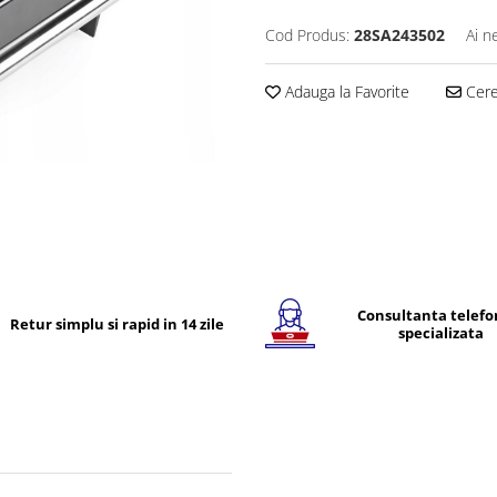
Cod Produs:
28SA243502
Ai n
Adauga la Favorite
Cere 
Consultanta telefo
Retur simplu si rapid in 14 zile
specializata