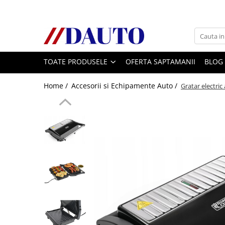
Toate Produsele
Bullbare, Suporti lumini camioane
TOATE PRODUSELE
OFERTA SAPTAMANII
BLOG
Accesorii inox
DAF
Home /
Accesorii si Echipamente Auto /
Gratar electric
CF Euro 6
DAF CF 85
DAF XF 105
Daf XF 95
DAF XF Euro 6
Daf XG
Ford
Iveco
MAN
TGA