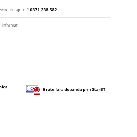
evoie de ajutor?
0371 238 582
informatii
nica
6 rate fara dobanda prin StarBT