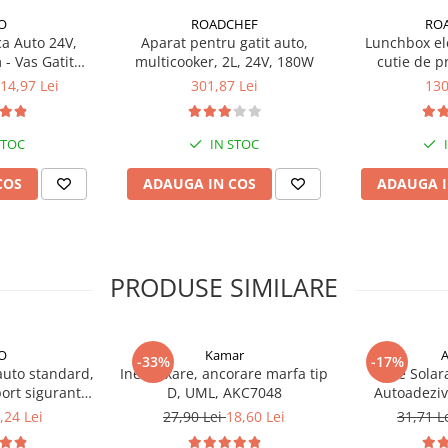
O
ROADCHEF
RO
ca Auto 24V,
Aparat pentru gatit auto,
Lunchbox ele
uciuc antiderapante
- Vas Gatit
multicooker, 2L, 24V, 180W
cutie de p
on
12V/24V
14,97 Lei
301,87 Lei
130
STOC
IN STOC
COS
ADAUGA IN COS
ADAUGA I
PRODUSE SIMILARE
O
Kamar
-33%
-17%
auto standard,
Inele fixare, ancorare marfa tip
Folie Sola
ort siguranta
D, UML, AKC7048
Autoadeziv
ctie circuit
Transmi
,24 Lei
27,90 Lei
18,60 Lei
31,71 L
ric