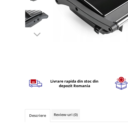
TGL
TGS
TGX
Mercedes Actros
Mercedes Actros MP2
Mercedes Actros MP3
Mercedes Actros MP4, MP5
Mercedes Actros MP6
Mercedes Arocs
Distribuie
pe
RENAULT
Facebook
Livrare rapida din stoc din
Magnum
depozit Romania
Premium
T Line
Scania
Scania R S G P Next Generation
Review-uri
(0)
Descriere
Scania RPG