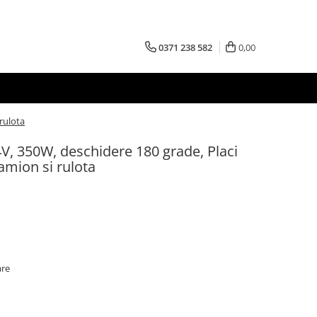
0371 238 582
0,00
 rulota
4V, 350W, deschidere 180 grade, Placi
amion si rulota
are