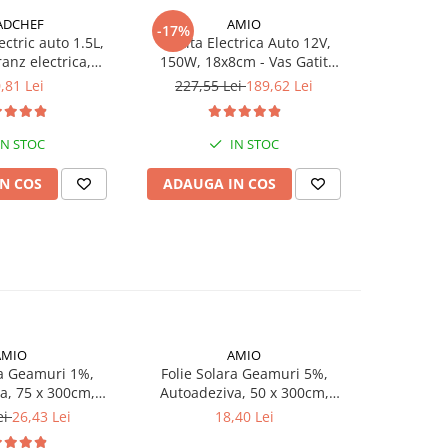
ADCHEF
AMIO
-17%
-17%
ctric auto 1.5L,
Cratita Electrica Auto 12V,
Tigaie Elec
ranz electrica,
150W, 18x8cm - Vas Gatit
20x4cm -
/230V, 80W
Masina
,81 Lei
227,55 Lei
189,62 Lei
240,4
IN STOC
IN STOC
N COS
ADAUGA IN COS
ADAUG
AMIO
AMIO
-33%
ra Geamuri 1%,
Folie Solara Geamuri 5%,
Mufa, Cup
a, 75 x 300cm,
Autoadeziva, 50 x 300cm,
pentru 
sie Lumina
Transmisie Lumina
ei
26,43 Lei
18,40 Lei
9,7