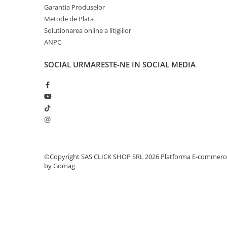
Garantia Produselor
Rampe luminoase girofar
Metode de Plata
Rezistoare CANBUS LED
Solutionarea online a litigiilor
ANPC
Stroboscoape Auto
Suporturi pentru girofare auto si
SOCIAL
URMARESTE-NE IN SOCIAL MEDIA
camion
Veste Reflectorizante de Avertizare
Elemente Caroserie
Capace inox si jante
Capace piulite
Deflectoare geam
©Copyright SAS CLICK SHOP SRL 2026
Platforma E-commerc
Oglinzi auto
by Gomag
Parasolare Camion – Cabina si
Accesorii
Protectii si pasaje roti
Reclame Luminoase