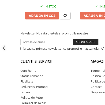
Proiectoare suplimentare, Camion,
IN STOC
IN 
Off Road
Proiectoare Full LED
ADAUGA IN COS
ADAUGA IN 
Proiectoare Halogen plus LED
Dispozitive Avertizare
Newsletter
Nu rata ofertele si promotiile noastre
Accesorii Goarne Pneumatice
Autocolante reflectorizante si
fluorescente
Vreau sa primesc newsletter cu promotiile magazinului. Af
Avertizare sonora
Claxoane Auto si Semnale Electrice
CLIENTI SI SERVICII
MAGAZI
Conținutul pachetului
de Avertizare
1 x Grătar electric (Grill) RoadChef 24V
Cont home
Termeni si
Goarne si trompete cu aer
1 x Cablu de alimentare cu mufă pentru bricolă a
Status comanda
Politica C
Benzi si placi reflectorizante
Fidelitate
Politica d
1 x Manual de utilizare
Girofaruri auto si camion
Reduceri si Promotii
Contact
Goarne / Trompete Pneumatice
Livrare
Despre no
Politica de Retur
Kituri Instalare Goarne
Formular de Retur
Pneumatice