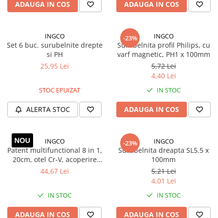
Volvo
ADAUGA IN COS
ADAUGA IN COS
Volvo Aero
Volvo FH 2 Euro 4
INGCO
INGCO
-23%
Volvo FH 3 Euro 5
Set 6 buc. surubelnite drepte
Surubelnita profil Philips, cu
si PH
varf magnetic, PH1 x 100mm
Volvo FH 4 Euro 6
25,95 Lei
5,72 Lei
Volvo Model FM
4,40 Lei
Lumini, Becuri, Proiectoare
STOC EPUIZAT
IN STOC
Accesorii iluminare LED camioane
Bare LED (LED Bar) off-road, auto
ALERTA STOC
ADAUGA IN COS
si camion
Becuri auto
INGCO
INGCO
-23%
Becuri Halogen Auto
Patent multifunctional 8 in 1,
Surubelnita dreapta SL5.5 x
20cm, otel Cr-V, acoperire
100mm
Becuri Led Auto
teflon, maner TPR ergonomic
44,67 Lei
5,21 Lei
Becuri Xenon Auto
4,01 Lei
Seturi de Becuri Auto
IN STOC
IN STOC
Faruri Camioane, Utilaje &
Tractoare
ADAUGA IN COS
ADAUGA IN COS