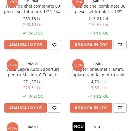
Kamar
Kamar
-20%
-20%
Proiectoare suplimentare, Camion,
Trusa de chei combinate 60
Trusa de chei combinate 36
Off Road
piese, set tubulare, 1/2", 1/4"
piese, set tubulare, 1/2"
250,13 Lei
213,21 Lei
Proiectoare Full LED
200,10 Lei
170,57 Lei
Proiectoare Halogen plus LED
IN STOC
IN STOC
Dispozitive Avertizare
Accesorii Goarne Pneumatice
ADAUGA IN COS
ADAUGA IN COS
Autocolante reflectorizante si
fluorescente
AMIO
AMIO
-17%
-23%
Avertizare sonora
Set 2 Capre Auto Suporturi
Adaptor pneumatic, 6mm,
pentru Masina, 6 Tone, H
cuplare rapida, pentru valva
Claxoane Auto si Semnale Electrice
58.5cm
anvelopa
de Avertizare
271,57 Lei
4,79 Lei
226,31 Lei
3,68 Lei
Goarne si trompete cu aer
Benzi si placi reflectorizante
IN STOC
IN STOC
Girofaruri auto si camion
ADAUGA IN COS
ADAUGA IN COS
Goarne / Trompete Pneumatice
Kituri Instalare Goarne
AMIO
INGCO
-17%
Pneumatice