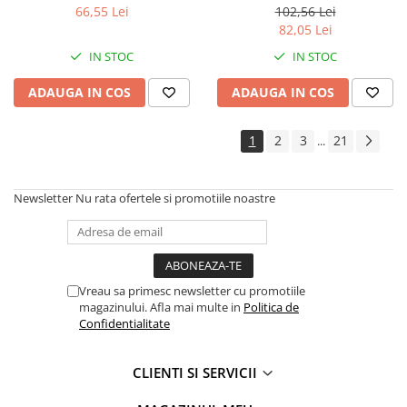
22mm;
crom-molibden
66,55 Lei
102,56 Lei
Electrice auto, camioane si remorci
82,05 Lei
Borne si Conectori Baterie Auto
IN STOC
IN STOC
Cabluri Auto Spiralate
ADAUGA IN COS
ADAUGA IN COS
Cabluri Multifilare Auto
Comutatoare si intrerupatoare
auto
1
2
3
21
...
Conectori Cabluri si Izolatie Auto
Instalatii Electrice pentru Remorci
Newsletter
Nu rata ofertele si promotiile noastre
Instalatii Electrice Proiectoare
Invertoare de tensiune
Prize bricheta & USB
Vreau sa primesc newsletter cu promotiile
magazinului. Afla mai multe in
Politica de
Prize, stechere si mufe auto
Confidentialitate
Conectori instalatii electrice auto,
camion si remorca
CLIENTI SI SERVICII
Mufe si conectori auto etansi
Prize si conectori alimentare 2/3