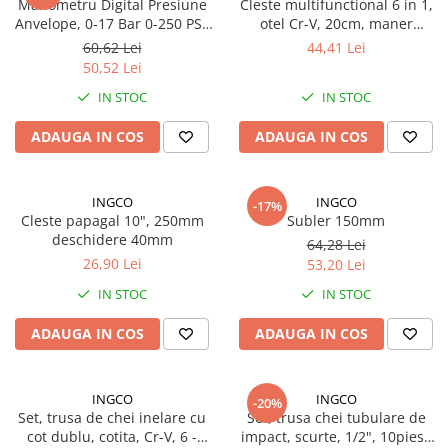
Manometru Digital Presiune
Cleste multifunctional 6 in 1,
Anvelope, 0-17 Bar 0-250 PSI,
otel Cr-V, 20cm, maner
Rampe luminoase girofar
Carcasa Cauciuc Protectie,
antialunecare
60,62 Lei
44,41 Lei
Rezistoare CANBUS LED
Citire Rapida, Display Digital
50,52 Lei
Iluminat, Precizie
Stroboscoape Auto
IN STOC
IN STOC
Suporturi pentru girofare auto si
ADAUGA IN COS
ADAUGA IN COS
camion
Veste Reflectorizante de Avertizare
Elemente Caroserie
INGCO
INGCO
-17%
Cleste papagal 10", 250mm
Subler 150mm
Capace inox si jante
deschidere 40mm
64,28 Lei
Capace piulite
26,90 Lei
53,20 Lei
Deflectoare geam
IN STOC
IN STOC
Oglinzi auto
ADAUGA IN COS
ADAUGA IN COS
Parasolare Camion – Cabina si
Accesorii
INGCO
INGCO
Protectii si pasaje roti
-20%
Set, trusa de chei inelare cu
Set, trusa chei tubulare de
Reclame Luminoase
cot dublu, cotita, Cr-V, 6 -
impact, scurte, 1/2", 10piese