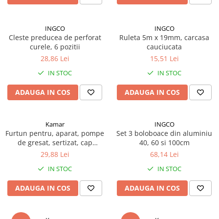
Lampi de ceata
Lampi Gabarit LED
INGCO
INGCO
Lampi gabarit auto si remorci
Cleste preducea de perforat
Ruleta 5m x 19mm, carcasa
curele, 6 pozitii
cauciucata
Lampi gabarit cu brat auto si
28,86 Lei
15,51 Lei
remorci
Lampi interior, Plafoniere
IN STOC
IN STOC
Lampi LED auto dedicate
ADAUGA IN COS
ADAUGA IN COS
Lampi numar Inmatriculare
Lampi Stop, Semnalizare & Triple
Kamar
INGCO
Lampi Fata cu Bec & Semnalizare
Furtun pentru, aparat, pompe
Set 3 boloboace din aluminiu
de gresat, sertizat, cap
40, 60 si 100cm
Lampi Fata LED & Semnalizare
gresare inclus, 1m
29,88 Lei
68,14 Lei
Lampi Spate cu Bec & Triple
IN STOC
IN STOC
Lampi Spate LED & Triple
Seturi Lampi Spate Triple
ADAUGA IN COS
ADAUGA IN COS
Lumini de Zi, DRL
Proiectoare de lucru si marsarier