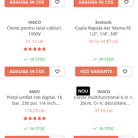
ADAUGA IN COS
ADAUGA IN COS
TGL
TGS
INGCO
Evotools
TGX
Cleste pentru taiat cabluri,
Cupla Rapida Aer Mama FE,
Mercedes Actros
1000V
1/2'’, 1/4’’, 3/8’’
Mercedes Actros MP2
31,12 Lei
de la 14,87 Lei
Mercedes Actros MP3
Mercedes Actros MP4, MP5
IN STOC
IN STOC
Mercedes Actros MP6
ADAUGA IN COS
VEZI VARIANTE
Mercedes Arocs
RENAULT
Magnum
AMIO
INGCO
Pistol umflat roti digital, 16
Cleste multifunctional 6 in 1,
Premium
bar, 230 psi, 1/4 inch,
20cm, Cr-V, dezizolare,
T Line
compresor aer pentru
sertizare, taiere cabluri
114,25 Lei
37,65 Lei
Scania
anvelope auto
Scania R S G P Next Generation
IN STOC
IN STOC
Scania RPG