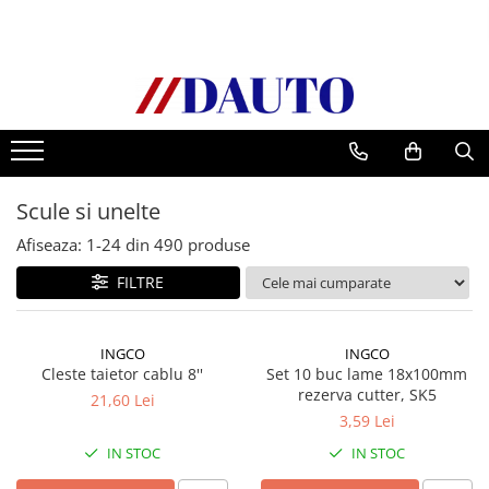
Toate Produsele
Bullbare, Suporti lumini camioane
Accesorii inox
DAF
Scule si unelte
CF Euro 6
DAF CF 85
Afiseaza:
1-
24
din
490
produse
DAF XF 105
FILTRE
Daf XF 95
DAF XF Euro 6
INGCO
INGCO
Daf XG
Cleste taietor cablu 8''
Set 10 buc lame 18x100mm
Ford
rezerva cutter, SK5
21,60 Lei
Iveco
3,59 Lei
MAN
IN STOC
IN STOC
TGA