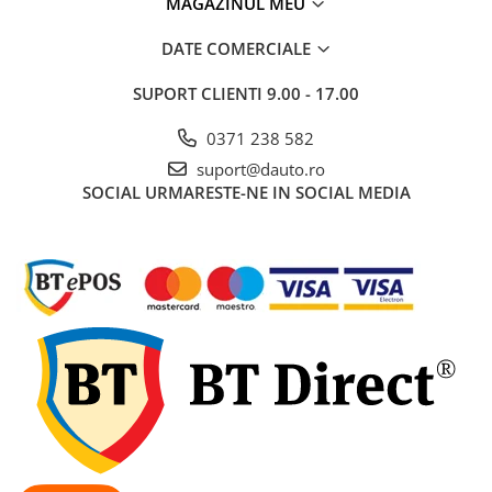
MAGAZINUL MEU
pini
Prize si stechere remorca, 7/13 pini
DATE COMERCIALE
Prize, stechere si adaptoare
SUPORT CLIENTI
9.00 - 17.00
remorca N/S, 7/15 Pini
Relee auto
0371 238 582
Sigurante Auto
suport@dauto.ro
Socluri pentru becuri auto
SOCIAL
URMARESTE-NE IN SOCIAL MEDIA
Suporturi si socluri sigurante auto
Sprayuri, intretinere si cosmetica
auto
Aditivi auto
Cosmetica interior si exterior auto
Degripante, lubrifianti, creme si
adezivi
Vopsea spray si antifoane
Accesorii si Echipamente Auto