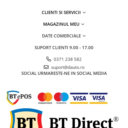
Volvo
Volvo Aero
CLIENTI SI SERVICII
Volvo FH 2 Euro 4
MAGAZINUL MEU
Volvo FH 3 Euro 5
Volvo FH 4 Euro 6
DATE COMERCIALE
Volvo Model FM
SUPORT CLIENTI
9.00 - 17.00
Lumini, Becuri, Proiectoare
Accesorii iluminare LED camioane
0371 238 582
Bare LED (LED Bar) off-road, auto
suport@dauto.ro
si camion
SOCIAL
URMARESTE-NE IN SOCIAL MEDIA
Becuri auto
Becuri Halogen Auto
Becuri Led Auto
Becuri Xenon Auto
Seturi de Becuri Auto
Faruri Camioane, Utilaje &
Tractoare