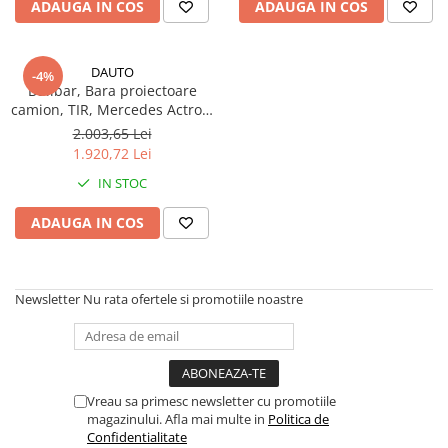
ADAUGA IN COS
ADAUGA IN COS
TGL
TGS
DAUTO
TGX
-4%
Bullbar, Bara proiectoare
Mercedes Actros
camion, TIR, Mercedes Actros,
Cabina Mica
Mercedes Actros MP2
2.003,65 Lei
1.920,72 Lei
Mercedes Actros MP3
Mercedes Actros MP4, MP5
IN STOC
Mercedes Actros MP6
ADAUGA IN COS
Mercedes Arocs
RENAULT
Magnum
Newsletter
Nu rata ofertele si promotiile noastre
Premium
T Line
Scania
Scania R S G P Next Generation
Vreau sa primesc newsletter cu promotiile
magazinului. Afla mai multe in
Politica de
Scania RPG
Confidentialitate