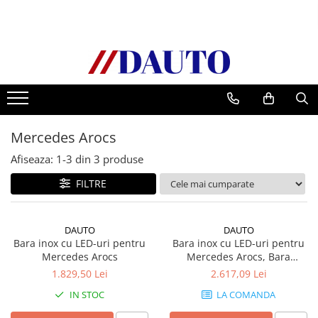
Toate Produsele
Bullbare, Suporti lumini camioane
Accesorii inox
DAF
Mercedes Arocs
CF Euro 6
DAF CF 85
Afiseaza:
1-
3
din
3
produse
DAF XF 105
FILTRE
Daf XF 95
DAF XF Euro 6
DAUTO
DAUTO
Daf XG
Bara inox cu LED-uri pentru
Bara inox cu LED-uri pentru
Ford
Mercedes Arocs
Mercedes Arocs, Bara
proiectoare
Iveco
1.829,50 Lei
2.617,09 Lei
MAN
IN STOC
LA COMANDA
TGA