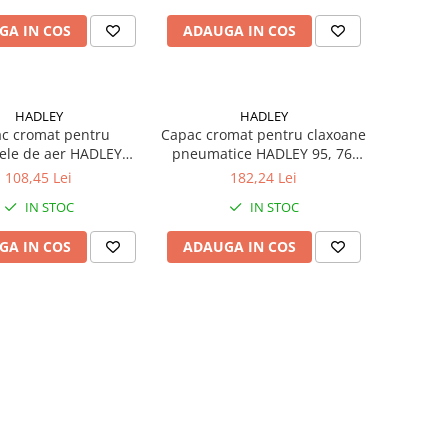
GA IN COS
ADAUGA IN COS
HADLEY
HADLEY
c cromat pentru
Capac cromat pentru claxoane
ele de aer HADLEY
pneumatice HADLEY 95, 76,
hiulare 74 și 66 cm,
86, 94
108,45 Lei
182,24 Lei
0977 și H00978
IN STOC
IN STOC
GA IN COS
ADAUGA IN COS