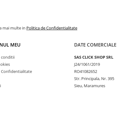
la mai multe in
Politica de Confidentialitate
NUL MEU
DATE COMERCIALE
 conditii
SAS CLICK SHOP SRL
ookies
J24/1061/2019
e Confidentialitate
RO41082652
Str. Principala, Nr. 395
i
Sieu, Maramures