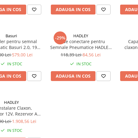
A IN COS
ADAUGA IN COS
ADAU
Basuri
HADLEY
-29%
ler pentru semnal
Kit de conectare pentru
Capa
tic Basuri 2.0, 19
Semnale Pneumatice HADLEY
claxon
Melodii
cu filet 7/16"-24
dreptung
00 Lei
579,00 Lei
118,39 Lei
84,56 Lei
H0
IN STOC
IN STOC
A IN COS
ADAUGA IN COS
ADAU
HADLEY
Instalare Claxon,
r 12V, Rezervor Aer
L, Electrovalva,
90 Lei
1.908,56 Lei
etru, Comutator
IN STOC