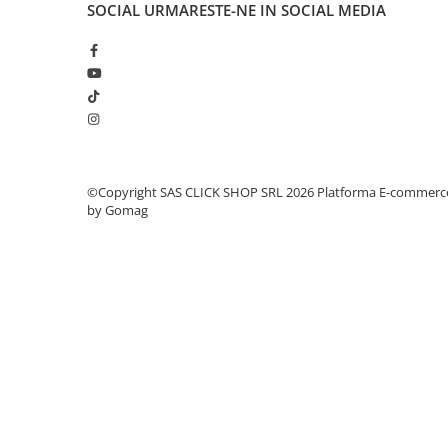
SOCIAL
URMARESTE-NE IN SOCIAL MEDIA
Proiectoare suplimentare, Camion,
Off Road
Proiectoare Full LED
Proiectoare Halogen plus LED
Dispozitive Avertizare
Accesorii Goarne Pneumatice
Autocolante reflectorizante si
©Copyright SAS CLICK SHOP SRL 2026
Platforma E-commerc
fluorescente
by Gomag
Avertizare sonora
Claxoane Auto si Semnale Electrice
de Avertizare
Goarne si trompete cu aer
Benzi si placi reflectorizante
Girofaruri auto si camion
Goarne / Trompete Pneumatice
Kituri Instalare Goarne
Pneumatice