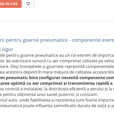
A IN COS
rii pentru goarne pneumatice - componente esenția
 sigur
ile pentru goarne pneumatice au un rol extrem de important
or de avertizare sonoră cu aer comprimat utilizate pe vehic
itare. Deși trompetele și goarnele reprezintă componentele 
atea acestora depind în mare măsură de calitatea accesoriilor
em pneumatic bine configurat necesită componente compat
area optimă cu aer comprimat și transmiterea rapidă a
a corectă a instalației, la distribuția eficientă a aerului și
e pentru obținerea unui sunet puternic și constant.
iul auto, unde fiabilitatea și rezistența sunt foarte importa
neumatice poate influența semnificativ durata de viață și 