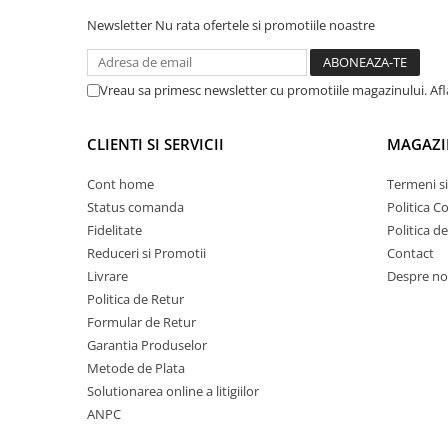
Lampi de ceata
Newsletter
Nu rata ofertele si promotiile noastre
Lampi Gabarit LED
Lampi gabarit auto si remorci
Vreau sa primesc newsletter cu promotiile magazinului. Af
Lampi gabarit cu brat auto si
remorci
CLIENTI SI SERVICII
MAGAZI
Lampi interior, Plafoniere
Lampi LED auto dedicate
Cont home
Termeni si
Status comanda
Politica C
Lampi numar Inmatriculare
Fidelitate
Politica d
Lampi Stop, Semnalizare & Triple
Reduceri si Promotii
Contact
Lampi Fata cu Bec & Semnalizare
Livrare
Despre no
Lampi Fata LED & Semnalizare
Politica de Retur
Lampi Spate cu Bec & Triple
Formular de Retur
Garantia Produselor
Lampi Spate LED & Triple
Metode de Plata
Seturi Lampi Spate Triple
Solutionarea online a litigiilor
Lumini de Zi, DRL
ANPC
Proiectoare de lucru si marsarier