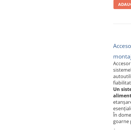
Volvo
ADAUG
Volvo Aero
Volvo FH 2 Euro 4
Volvo FH 3 Euro 5
Volvo FH 4 Euro 6
Volvo Model FM
Acceso
Lumini, Becuri, Proiectoare
montaj
Accesorii iluminare LED camioane
Accesori
Bare LED (LED Bar) off-road, auto
sistemel
si camion
autoutil
Becuri auto
fiabilit
Un sist
Becuri Halogen Auto
aliment
Becuri Led Auto
etanșare
Becuri Xenon Auto
esențial
Seturi de Becuri Auto
În domen
Faruri Camioane, Utilaje &
goarne p
Tractoare