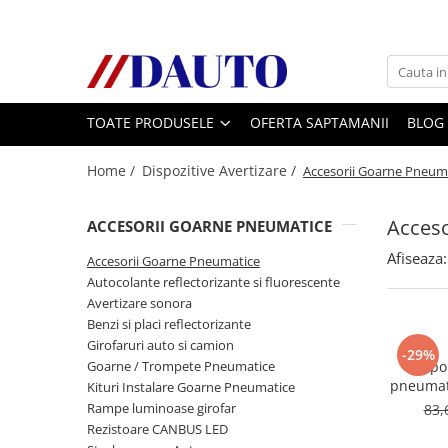
Toate Produsele
Bullbare, Suporti lumini camioane
TOATE PRODUSELE
OFERTA SAPTAMANII
BLOG
Accesorii inox
DAF
Home /
Dispozitive Avertizare /
Accesorii Goarne Pneum
CF Euro 6
DAF CF 85
Acceso
ACCESORII GOARNE PNEUMATICE
DAF XF 105
Afiseaza:
Accesorii Goarne Pneumatice
Daf XF 95
Autocolante reflectorizante si fluorescente
DAF XF Euro 6
Avertizare sonora
Benzi si placi reflectorizante
Daf XG
Girofaruri auto si camion
Ford
-29%
Goarne / Trompete Pneumatice
Supor
Iveco
pneumat
Kituri Instalare Goarne Pneumatice
Rampe luminoase girofar
83,
MAN
Rezistoare CANBUS LED
TGA