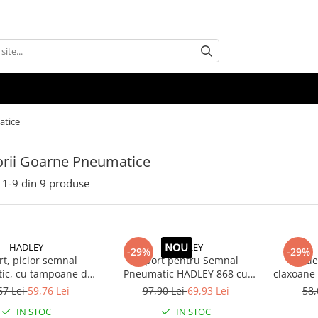
atice
rii Goarne Pneumatice
1-
9
din
9
produse
HADLEY
HADLEY
-29%
-29%
t, picior semnal
Suport pentru Semnal
Kit d
ic, cu tampoane de
Pneumatic HADLEY 868 cu
claxoane
cauciuc
Garnituri din Cauciuc, Suport
67 Lei
59,76 Lei
97,90 Lei
69,93 Lei
58,
Montaj Claxon Pneumatic
IN STOC
IN STOC