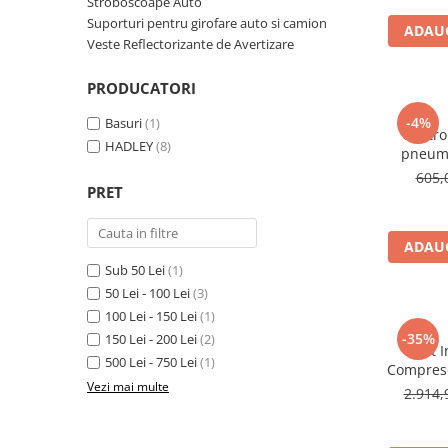
Stroboscoape Auto
TGL
Suporturi pentru girofare auto si camion
ADAUG
Veste Reflectorizante de Avertizare
TGS
TGX
PRODUCATORI
Mercedes Actros
-4%
Basuri
(1)
Mercedes Actros MP2
Contro
HADLEY
(8)
pneuma
Mercedes Actros MP3
605,
Mercedes Actros MP4, MP5
PRET
Mercedes Actros MP6
Mercedes Arocs
ADAUG
RENAULT
Sub 50 Lei
(1)
Magnum
50 Lei - 100 Lei
(3)
100 Lei - 150 Lei
(1)
Premium
-35%
150 Lei - 200 Lei
(2)
T Line
Kit 
500 Lei - 750 Lei
(1)
Compreso
Scania
Vezi mai multe
4.5
2.914,
Scania R S G P Next Generation
Manom
Scania RPG