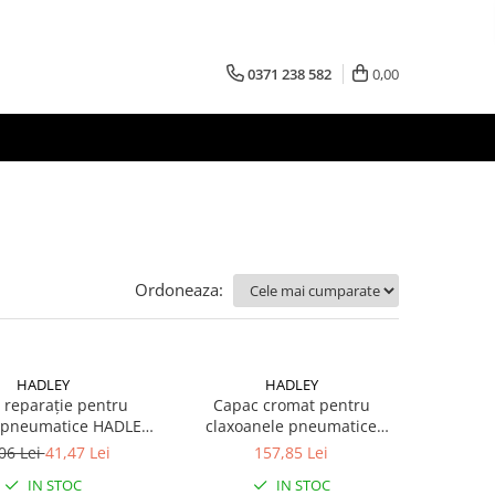
0371 238 582
0,00
Ordoneaza:
HADLEY
HADLEY
e reparație pentru
Capac cromat pentru
 pneumatice HADLEY,
claxoanele pneumatice
H00981SS
rotunde HADLEY 56 si 48 cm
06 Lei
41,47 Lei
157,85 Lei
IN STOC
IN STOC