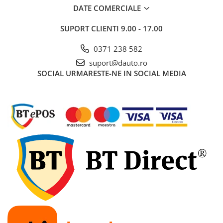
Proiectoare suplimentare, Camion,
DATE COMERCIALE
Off Road
SUPORT CLIENTI
9.00 - 17.00
Proiectoare Full LED
Proiectoare Halogen plus LED
0371 238 582
Dispozitive Avertizare
suport@dauto.ro
Accesorii Goarne Pneumatice
SOCIAL
URMARESTE-NE IN SOCIAL MEDIA
Autocolante reflectorizante si
fluorescente
Avertizare sonora
Claxoane Auto si Semnale Electrice
de Avertizare
Goarne si trompete cu aer
Benzi si placi reflectorizante
Girofaruri auto si camion
Goarne / Trompete Pneumatice
Kituri Instalare Goarne
Pneumatice