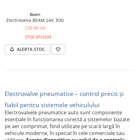
Volvo
Volvo Aero
Beam
Volvo FH 2 Euro 4
Electrovalva BEAM 24V, R30
Volvo FH 3 Euro 5
226,66 Lei
Volvo FH 4 Euro 6
STOC EPUIZAT
Volvo Model FM
ALERTA STOC
Lumini, Becuri, Proiectoare
Accesorii iluminare LED camioane
Bare LED (LED Bar) off-road, auto
si camion
Becuri auto
Electrovalve pneumatice – control precis și
Becuri Halogen Auto
Becuri Led Auto
fiabil pentru sistemele vehiculului
Becuri Xenon Auto
Electrovalvele pneumatice auto sunt componente
esențiale în funcționarea corectă a sistemelor bazate
Seturi de Becuri Auto
pe aer comprimat, fiind utilizate pe scară largă în
Faruri Camioane, Utilaje &
vehicule moderne, în special în cele comerciale sau
Tractoare