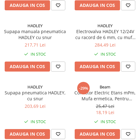
ADAUGA IN COS
ADAUGA IN COS
TGL
TGS
TGX
HADLEY
HADLEY
Mercedes Actros
Supapa manuala pneumatica
Electrovalva HADLEY 12/24V
HADLEY cu snur
cu racord de 6 mm, cu mufa
Mercedes Actros MP2
de conectare
217,71 Lei
284,49 Lei
Mercedes Actros MP3
IN STOC
IN STOC
Mercedes Actros MP4, MP5
Mercedes Actros MP6
ADAUGA IN COS
ADAUGA IN COS
Mercedes Arocs
RENAULT
HADLEY
Beam
-29%
Magnum
Supapa pneumatica HADLEY,
Conector Electric Etans mPm,
cu snur
Mufa ermetica, Pentru
Premium
Electrovalve R20 R21,
203,69 Lei
25,47 Lei
T Line
Accesorii Automatizari
18,19 Lei
Scania
Industriale
IN STOC
IN STOC
Scania R S G P Next Generation
Scania RPG
ADAUGA IN COS
ADAUGA IN COS