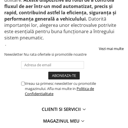
utilitare.
Aceste dispozitive au rolul de a controla
Lampi de ceata
fluxul de aer într-un mod automatizat, precis și
rapid, contribuind astfel la eficiența, siguranța și
Lampi Gabarit LED
performanța generală a vehiculului.
Datorită
Lampi gabarit auto si remorci
importanței lor, alegerea unor electrovalve potrivite
Lampi gabarit cu brat auto si
este esențială pentru buna funcționare a întregului
remorci
sistem pneumatic.
Lampi interior, Plafoniere
Vezi mai multe
Lampi LED auto dedicate
Newsletter
Nu rata ofertele si promotiile noastre
Lampi numar Inmatriculare
Lampi Stop, Semnalizare & Triple
Lampi Fata cu Bec & Semnalizare
Vreau sa primesc newsletter cu promotiile
Lampi Fata LED & Semnalizare
magazinului. Afla mai multe in
Politica de
Lampi Spate cu Bec & Triple
Confidentialitate
Lampi Spate LED & Triple
Seturi Lampi Spate Triple
CLIENTI SI SERVICII
Lumini de Zi, DRL
MAGAZINUL MEU
Proiectoare de lucru si marsarier