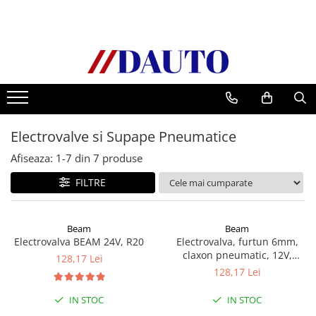
Toate Produsele
Bullbare, Suporti lumini camioane
Accesorii inox
DAF
Electrovalve si Supape Pneumatice
CF Euro 6
DAF CF 85
Afiseaza:
1-
7
din
7
produse
DAF XF 105
FILTRE
Daf XF 95
DAF XF Euro 6
Beam
Beam
Daf XG
Electrovalva BEAM 24V, R20
Electrovalva, furtun 6mm,
Ford
claxon pneumatic, 12V,
128,17 Lei
consum 1A, presiune 0-15 bar
Iveco
128,17 Lei
MAN
IN STOC
IN STOC
TGA