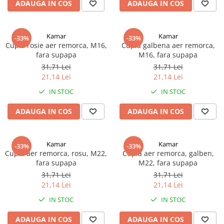
ADAUGA IN COS
ADAUGA IN COS
TGL
TGS
Kamar
Kamar
TGX
-33%
-33%
Cupla rosie aer remorca, M16,
Cupla galbena aer remorca,
Mercedes Actros
fara supapa
M16, fara supapa
Mercedes Actros MP2
31,71 Lei
31,71 Lei
21,14 Lei
21,14 Lei
Mercedes Actros MP3
Mercedes Actros MP4, MP5
IN STOC
IN STOC
Mercedes Actros MP6
ADAUGA IN COS
ADAUGA IN COS
Mercedes Arocs
RENAULT
Kamar
Kamar
Magnum
-33%
-33%
Cupla aer remorca, rosu, M22,
Cupla aer remorca, galben,
Premium
fara supapa
M22, fara supapa
T Line
31,71 Lei
31,71 Lei
21,14 Lei
21,14 Lei
Scania
IN STOC
IN STOC
Scania R S G P Next Generation
Scania RPG
ADAUGA IN COS
ADAUGA IN COS