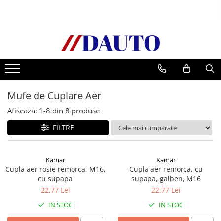
Toate Produsele
Bullbare, Suporti lumini camioane
Accesorii inox
DAF
Mufe de Cuplare Aer
CF Euro 6
DAF CF 85
Afiseaza:
1-
8
din
8
produse
DAF XF 105
FILTRE
Daf XF 95
DAF XF Euro 6
Kamar
Kamar
Daf XG
Cupla aer rosie remorca, M16,
Cupla aer remorca, cu
Ford
cu supapa
supapa, galben, M16
Iveco
22,77 Lei
22,77 Lei
MAN
IN STOC
IN STOC
TGA