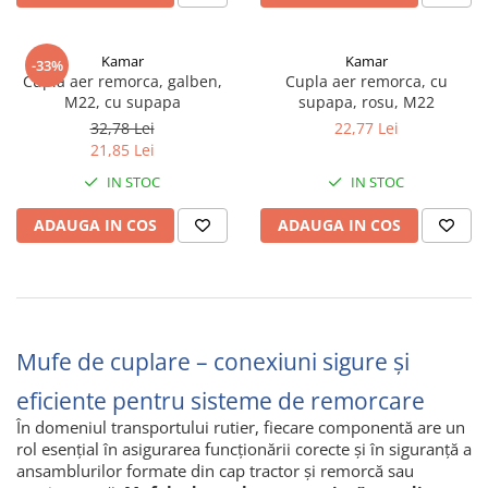
Volvo
Volvo Aero
Kamar
Kamar
-33%
Volvo FH 2 Euro 4
Cupla aer remorca, galben,
Cupla aer remorca, cu
Volvo FH 3 Euro 5
M22, cu supapa
supapa, rosu, M22
Volvo FH 4 Euro 6
32,78 Lei
22,77 Lei
21,85 Lei
Volvo Model FM
Lumini, Becuri, Proiectoare
IN STOC
IN STOC
Accesorii iluminare LED camioane
ADAUGA IN COS
ADAUGA IN COS
Bare LED (LED Bar) off-road, auto
si camion
Becuri auto
Becuri Halogen Auto
Mufe de cuplare – conexiuni sigure și
Becuri Led Auto
Becuri Xenon Auto
eficiente pentru sisteme de remorcare
Seturi de Becuri Auto
În domeniul transportului rutier, fiecare componentă are un
Faruri Camioane, Utilaje &
rol esențial în asigurarea funcționării corecte și în siguranță a
Tractoare
ansamblurilor formate din cap tractor și remorcă sau