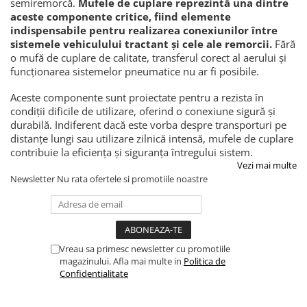
semiremorcă.
Mufele de cuplare reprezintă una dintre
Lampi de ceata
aceste componente critice, fiind elemente
Lampi Gabarit LED
indispensabile pentru realizarea conexiunilor între
sistemele vehiculului tractant și cele ale remorcii.
Fără
Lampi gabarit auto si remorci
o mufă de cuplare de calitate, transferul corect al aerului și
Lampi gabarit cu brat auto si
funcționarea sistemelor pneumatice nu ar fi posibile.
remorci
Aceste componente sunt proiectate pentru a rezista în
Lampi interior, Plafoniere
condiții dificile de utilizare, oferind o conexiune sigură și
Lampi LED auto dedicate
durabilă. Indiferent dacă este vorba despre transporturi pe
distanțe lungi sau utilizare zilnică intensă, mufele de cuplare
Lampi numar Inmatriculare
contribuie la eficiența și siguranța întregului sistem.
Lampi Stop, Semnalizare & Triple
Vezi mai multe
Newsletter
Nu rata ofertele si promotiile noastre
Lampi Fata cu Bec & Semnalizare
Lampi Fata LED & Semnalizare
Lampi Spate cu Bec & Triple
Lampi Spate LED & Triple
Vreau sa primesc newsletter cu promotiile
Seturi Lampi Spate Triple
magazinului. Afla mai multe in
Politica de
Confidentialitate
Lumini de Zi, DRL
Proiectoare de lucru si marsarier