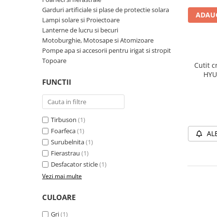
Garduri artificiale si plase de protectie solara
TGL
ADAUG
Lampi solare si Proiectoare
TGS
Lanterne de lucru si becuri
TGX
Motoburghie, Motosape si Atomizoare
Mercedes Actros
Pompe apa si accesorii pentru irigat si stropit
Topoare
Mercedes Actros MP2
Cutit c
HYU
Mercedes Actros MP3
FUNCTII
Mercedes Actros MP4, MP5
Mercedes Actros MP6
Mercedes Arocs
Tirbuson
(1)
RENAULT
Foarfeca
(1)
AL
Magnum
Surubelnita
(1)
Fierastrau
(1)
Premium
Desfacator sticle
(1)
T Line
Vezi mai multe
Scania
Scania R S G P Next Generation
CULOARE
Scania RPG
Gri
(1)