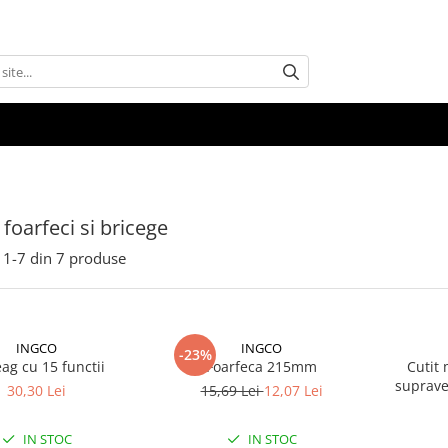
 foarfeci si bricege
1-
7
din
7
produse
INGCO
INGCO
-23%
eag cu 15 functii
Foarfeca 215mm
Cutit 
suprave
30,30 Lei
15,69 Lei
12,07 Lei
IN STOC
IN STOC