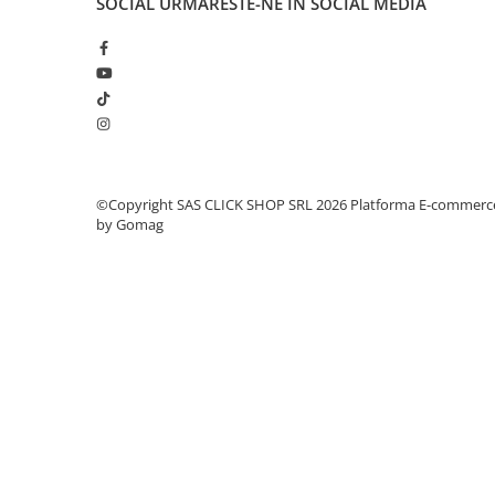
SOCIAL
URMARESTE-NE IN SOCIAL MEDIA
Proiectoare suplimentare, Camion,
Off Road
Proiectoare Full LED
Proiectoare Halogen plus LED
Dispozitive Avertizare
Accesorii Goarne Pneumatice
Autocolante reflectorizante si
©Copyright SAS CLICK SHOP SRL 2026
Platforma E-commerc
fluorescente
by Gomag
Avertizare sonora
Claxoane Auto si Semnale Electrice
de Avertizare
Goarne si trompete cu aer
Benzi si placi reflectorizante
Girofaruri auto si camion
Goarne / Trompete Pneumatice
Kituri Instalare Goarne
Pneumatice