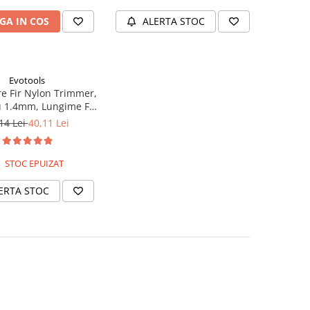
GA IN COS
ALERTA STOC
Evotools
re Fir Nylon Trimmer,
 1.4mm, Lungime Fir
 Usor de Montat
14 Lei
40,11 Lei
STOC EPUIZAT
ERTA STOC