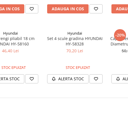
A IN COS
ADAUGA IN COS
ADAU
Hyundai
Hyundai
-20%
rengi pliabil 18 cm
Set 4 scule gradina HYUNDAI
Cap Taie
NDAI HY-58160
HY-58328
Diametru
3m,
46,40 Lei
70,20 Lei
50,
STOC EPUIZAT
STOC EPUIZAT
ERTA STOC
ALERTA STOC
AL