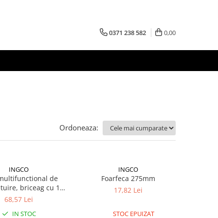
0371 238 582
0,00
Ordoneaza:
INGCO
INGCO
multifunctional de
Foarfeca 275mm
tuire, briceag cu 15
17,82 Lei
functii
68,57 Lei
IN STOC
STOC EPUIZAT