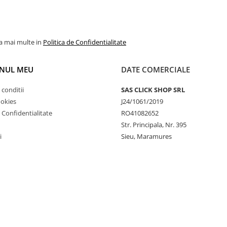
la mai multe in
Politica de Confidentialitate
NUL MEU
DATE COMERCIALE
 conditii
SAS CLICK SHOP SRL
ookies
J24/1061/2019
e Confidentialitate
RO41082652
Str. Principala, Nr. 395
i
Sieu, Maramures