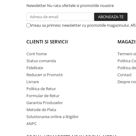
Lampi de ceata
Newsletter
Nu rata ofertele si promotiile noastre
Lampi Gabarit LED
Lampi gabarit auto si remorci
Vreau sa primesc newsletter cu promotiile magazinului. Af
Lampi gabarit cu brat auto si
remorci
CLIENTI SI SERVICII
MAGAZI
Lampi interior, Plafoniere
Lampi LED auto dedicate
Cont home
Termeni si
Status comanda
Politica C
Lampi numar Inmatriculare
Fidelitate
Politica d
Lampi Stop, Semnalizare & Triple
Reduceri si Promotii
Contact
Livrare
Despre no
Lampi Fata cu Bec & Semnalizare
Politica de Retur
Lampi Fata LED & Semnalizare
Formular de Retur
Lampi Spate cu Bec & Triple
Garantia Produselor
Lampi Spate LED & Triple
Metode de Plata
Seturi Lampi Spate Triple
Solutionarea online a litigiilor
Lumini de Zi, DRL
ANPC
Proiectoare de lucru si marsarier