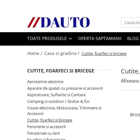
Toate Produsele
Bullbare, Suporti lumini camioane
TOATE PRODUSELE
OFERTA SAPTAMANII
BLOG
Accesorii inox
DAF
Home /
Casa si gradina /
Cutite, foarfeci si bricege
CF Euro 6
DAF CF 85
Cutite,
CUTITE, FOARFECI SI BRICEGE
DAF XF 105
Afiseaza:
Aeroterme electrice
Daf XF 95
Aparate de spalat cu presiune si accesorii
DAF XF Euro 6
Aspiratoare, Suflante si Cantare
Camping si outdoor / Gratar & foc
Daf XG
Coase electrice, Motocoase, Trimmere si
Ford
Accesorii
Bric
Iveco
Cutite, foarfeci si bricege
Feronerie si accesorii
MAN
Fierastraie cu lant
TGA
Foarfeci si fierastraie