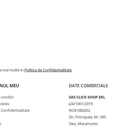
la mai multe in
Politica de Confidentialitate
NUL MEU
DATE COMERCIALE
 conditii
SAS CLICK SHOP SRL
ookies
J24/1061/2019
e Confidentialitate
RO41082652
Str. Principala, Nr. 395
i
Sieu, Maramures