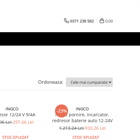
0371 238 582
0,00
Ordoneaza:
INGCO
INGCO
-23%
sor 12/24 V 9/4A
Robot pornire, incarcator,
redresor baterie auto 12-24V
96 Lei
297,66 Lei
1.213,24 Lei
933,26 Lei
STOC EPUIZAT
STOC EPUIZAT