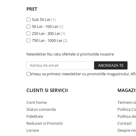
Volvo
PRET
Volvo Aero
Volvo FH 2 Euro 4
Sub 50 Lei
(1)
50 Lei - 100 Lei
(1)
Volvo FH 3 Euro 5
250 Lei - 300 Lei
(1)
Volvo FH 4 Euro 6
750 Lei - 1000 Lei
(2)
Volvo Model FM
Lumini, Becuri, Proiectoare
Newsletter
Nu rata ofertele si promotiile noastre
Accesorii iluminare LED camioane
Bare LED (LED Bar) off-road, auto
si camion
Vreau sa primesc newsletter cu promotiile magazinului. Af
Becuri auto
CLIENTI SI SERVICII
MAGAZI
Becuri Halogen Auto
Becuri Led Auto
Cont home
Termeni si
Becuri Xenon Auto
Status comanda
Politica C
Seturi de Becuri Auto
Fidelitate
Politica d
Reduceri si Promotii
Contact
Faruri Camioane, Utilaje &
Tractoare
Livrare
Despre no