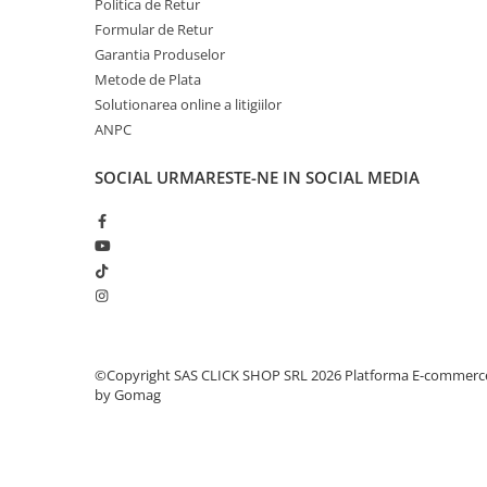
Politica de Retur
Lampi de ceata
Formular de Retur
Lampi Gabarit LED
Garantia Produselor
Metode de Plata
Lampi gabarit auto si remorci
Solutionarea online a litigiilor
Lampi gabarit cu brat auto si
ANPC
remorci
Lampi interior, Plafoniere
SOCIAL
URMARESTE-NE IN SOCIAL MEDIA
Lampi LED auto dedicate
Lampi numar Inmatriculare
Lampi Stop, Semnalizare & Triple
Lampi Fata cu Bec & Semnalizare
Lampi Fata LED & Semnalizare
Lampi Spate cu Bec & Triple
©Copyright SAS CLICK SHOP SRL 2026
Platforma E-commerc
Lampi Spate LED & Triple
by Gomag
Seturi Lampi Spate Triple
Lumini de Zi, DRL
Proiectoare de lucru si marsarier