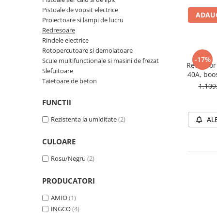
Pistoale de vopsit electrice
TGL
ADAUG
Proiectoare si lampi de lucru
TGS
Redresoare
TGX
Rindele electrice
Mercedes Actros
Rotopercutoare si demolatoare
-17%
Scule multifunctionale si masini de frezat
Mercedes Actros MP2
Redresor 
Slefuitoare
40A, boos
Mercedes Actros MP3
Taietoare de beton
AG
1.109
Mercedes Actros MP4, MP5
Mercedes Actros MP6
FUNCTII
Mercedes Arocs
Rezistenta la umiditate
(2)
AL
RENAULT
CULOARE
Magnum
Premium
Rosu/Negru
(2)
T Line
Scania
PRODUCATORI
Scania R S G P Next Generation
AMIO
(1)
Scania RPG
INGCO
(4)