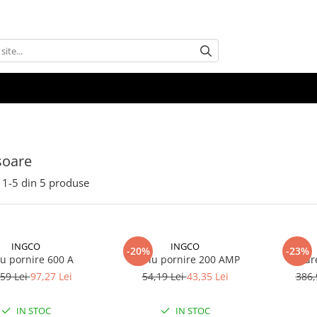
soare
1-
5
din
5
produse
INGCO
INGCO
-20%
-23%
u pornire 600 A
Cablu pornire 200 AMP
Redre
59 Lei
97,27 Lei
54,19 Lei
43,35 Lei
386,
IN STOC
IN STOC