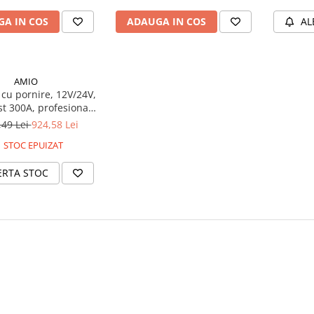
A IN COS
ADAUGA IN COS
AL
AMIO
cu pornire, 12V/24V,
t 300A, profesional,
M, GEL, plumb
,49 Lei
924,58 Lei
STOC EPUIZAT
ERTA STOC