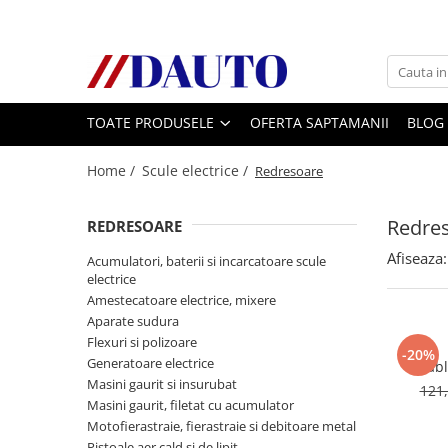
Toate Produsele
Bullbare, Suporti lumini camioane
TOATE PRODUSELE
OFERTA SAPTAMANII
BLOG
Accesorii inox
DAF
Home /
Scule electrice /
Redresoare
CF Euro 6
DAF CF 85
Redre
REDRESOARE
DAF XF 105
Afiseaza:
Acumulatori, baterii si incarcatoare scule
Daf XF 95
electrice
DAF XF Euro 6
Amestecatoare electrice, mixere
Aparate sudura
Daf XG
Flexuri si polizoare
Ford
-20%
Generatoare electrice
Cabl
Iveco
Masini gaurit si insurubat
121,
Masini gaurit, filetat cu acumulator
MAN
Motofierastraie, fierastraie si debitoare metal
TGA
Pistoale aer cald si de lipit