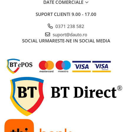
DATE COMERCIALE
pini
Prize si stechere remorca, 7/13 pini
SUPORT CLIENTI
9.00 - 17.00
Prize, stechere si adaptoare
remorca N/S, 7/15 Pini
0371 238 582
Relee auto
suport@dauto.ro
SOCIAL
URMARESTE-NE IN SOCIAL MEDIA
Sigurante Auto
Socluri pentru becuri auto
Suporturi si socluri sigurante auto
Sprayuri, intretinere si cosmetica
auto
Aditivi auto
Cosmetica interior si exterior auto
Degripante, lubrifianti, creme si
adezivi
Vopsea spray si antifoane
Accesorii si Echipamente Auto