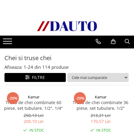
Toate Produsele
Bullbare, Suporti lumini camioane
Accesorii inox
DAF
Chei si truse chei
CF Euro 6
DAF CF 85
Afiseaza:
1-
24
din
114
produse
DAF XF 105
FILTRE
Daf XF 95
DAF XF Euro 6
Kamar
Kamar
Daf XG
-20%
-20%
Trusa de chei combinate 60
Trusa de chei combinate 36
Ford
piese, set tubulare, 1/2", 1/4"
piese, set tubulare, 1/2"
Iveco
250,13 Lei
213,21 Lei
200,10 Lei
170,57 Lei
MAN
IN STOC
IN STOC
TGA