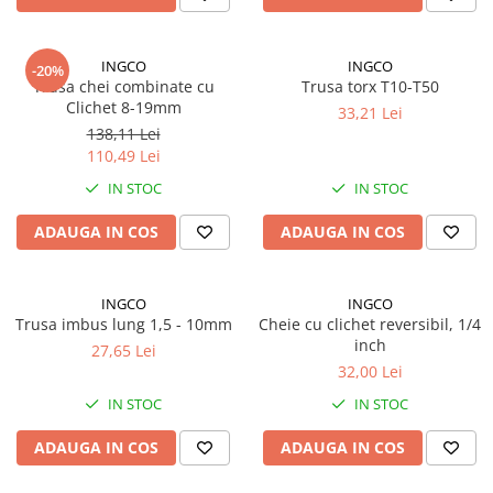
Lampi de ceata
Lampi Gabarit LED
INGCO
INGCO
-20%
Lampi gabarit auto si remorci
Trusa chei combinate cu
Trusa torx T10-T50
Clichet 8-19mm
Lampi gabarit cu brat auto si
33,21 Lei
remorci
138,11 Lei
110,49 Lei
Lampi interior, Plafoniere
IN STOC
IN STOC
Lampi LED auto dedicate
Lampi numar Inmatriculare
ADAUGA IN COS
ADAUGA IN COS
Lampi Stop, Semnalizare & Triple
Lampi Fata cu Bec & Semnalizare
INGCO
INGCO
Trusa imbus lung 1,5 - 10mm
Cheie cu clichet reversibil, 1/4
Lampi Fata LED & Semnalizare
inch
27,65 Lei
Lampi Spate cu Bec & Triple
32,00 Lei
Lampi Spate LED & Triple
IN STOC
IN STOC
Seturi Lampi Spate Triple
Lumini de Zi, DRL
ADAUGA IN COS
ADAUGA IN COS
Proiectoare de lucru si marsarier