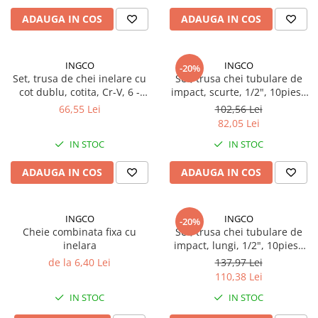
TGL
ADAUGA IN COS
ADAUGA IN COS
TGS
TGX
INGCO
INGCO
-20%
Mercedes Actros
Set, trusa de chei inelare cu
Set, trusa chei tubulare de
cot dublu, cotita, Cr-V, 6 -
impact, scurte, 1/2", 10piese
Mercedes Actros MP2
22mm;
crom-molibden
66,55 Lei
102,56 Lei
Mercedes Actros MP3
82,05 Lei
Mercedes Actros MP4, MP5
IN STOC
IN STOC
Mercedes Actros MP6
Mercedes Arocs
ADAUGA IN COS
ADAUGA IN COS
RENAULT
Magnum
INGCO
INGCO
-20%
Premium
Cheie combinata fixa cu
Set, trusa chei tubulare de
T Line
inelara
impact, lungi, 1/2", 10piese
crom-molibden
de la 6,40 Lei
137,97 Lei
Scania
110,38 Lei
Scania R S G P Next Generation
IN STOC
IN STOC
Scania RPG