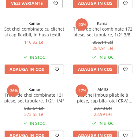
Volvo
VEZI VARIANTE
ADAUGA IN COS
Volvo Aero
Volvo FH 2 Euro 4
Kamar
Kamar
-20%
Volvo FH 3 Euro 5
Set chei combinate cu clichet
Trusa de chei combinate 172
si cap flexibil, in husa textila,
piese, set tubulare, 1/2" 3/8"
Volvo FH 4 Euro 6
6 buc
1/4"
116,92 Lei
356,14 Lei
Volvo Model FM
284,91 Lei
Lumini, Becuri, Proiectoare
IN STOC
IN STOC
Accesorii iluminare LED camioane
Bare LED (LED Bar) off-road, auto
ADAUGA IN COS
ADAUGA IN COS
si camion
Becuri auto
Kamar
AMIO
-36%
-17%
Becuri Halogen Auto
Trusa de chei combinate 131
Set chei imbus pliabile 8
piese, set tubulare, 1/2", 1/4"
piese, cap bila, otel CR-V,
Becuri Led Auto
compact si portabil
583,64 Lei
28,78 Lei
Becuri Xenon Auto
373,53 Lei
23,99 Lei
Seturi de Becuri Auto
IN STOC
IN STOC
Faruri Camioane, Utilaje &
Tractoare
ADAUGA IN COS
ADAUGA IN COS