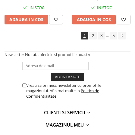
Electrice auto, camioane si remorci
IN STOC
IN STOC
Borne si Conectori Baterie Auto
ADAUGA IN COS
ADAUGA IN COS
Cabluri Auto Spiralate
Cabluri Multifilare Auto
1
2
3
5
...
Comutatoare si intrerupatoare
auto
Newsletter
Nu rata ofertele si promotiile noastre
Conectori Cabluri si Izolatie Auto
Instalatii Electrice pentru Remorci
Instalatii Electrice Proiectoare
Invertoare de tensiune
Vreau sa primesc newsletter cu promotiile
magazinului. Afla mai multe in
Politica de
Prize bricheta & USB
Confidentialitate
Prize, stechere si mufe auto
Conectori instalatii electrice auto,
CLIENTI SI SERVICII
camion si remorca
MAGAZINUL MEU
Mufe si conectori auto etansi
Prize si conectori alimentare 2/3