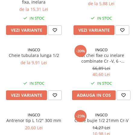
fixa, inelara
de la 5,88 Lei
Rampe luminoase girofar
de la 15,31 Lei
Rezistoare CANBUS LED
IN STOC
IN STOC
Stroboscoape Auto
VEZI VARIANTE
VEZI VARIANTE
Suporturi pentru girofare auto si
camion
INGCO
INGCO
Veste Reflectorizante de Avertizare
-39%
Cheie tubulara lunga 1/2
Set chei fixe cu inelare
Elemente Caroserie
combinate Cr -V, 6 -
de la 9,91 Lei
19mm,13mm
Capace inox si jante
66,89 Lei
40,60 Lei
Capace piulite
IN STOC
IN STOC
Deflectoare geam
VEZI VARIANTE
ADAUGA IN COS
Oglinzi auto
Parasolare Camion – Cabina si
Accesorii
INGCO
INGCO
-23%
Antrenor tip L 1/2" 300 mm
Cheie bujie 1/2 21mm Cr-V
Protectii si pasaje roti
20,60 Lei
14,27 Lei
Reclame Luminoase
10,98 Lei