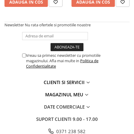
ADAUGA IN COS
ADAUGA IN COS
TGL
TGS
TGX
Newsletter
Nu rata ofertele si promotiile noastre
Mercedes Actros
Mercedes Actros MP2
Mercedes Actros MP3
Mercedes Actros MP4, MP5
Vreau sa primesc newsletter cu promotiile
magazinului. Afla mai multe in
Politica de
Mercedes Actros MP6
Confidentialitate
Mercedes Arocs
RENAULT
CLIENTI SI SERVICII
Magnum
MAGAZINUL MEU
Premium
T Line
DATE COMERCIALE
Scania
SUPORT CLIENTI
9.00 - 17.00
Scania R S G P Next Generation
Scania RPG
0371 238 582