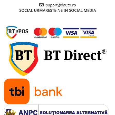
Volvo
suport@dauto.ro
Volvo Aero
SOCIAL
URMARESTE-NE IN SOCIAL MEDIA
Volvo FH 2 Euro 4
Volvo FH 3 Euro 5
Volvo FH 4 Euro 6
Volvo Model FM
Lumini, Becuri, Proiectoare
Accesorii iluminare LED camioane
Bare LED (LED Bar) off-road, auto
si camion
Becuri auto
Becuri Halogen Auto
Becuri Led Auto
Becuri Xenon Auto
Seturi de Becuri Auto
Faruri Camioane, Utilaje &
Tractoare