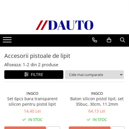
Toate Produsele
Bullbare, Suporti lumini camioane
Accesorii inox
DAF
Accesorii pistoale de lipit
CF Euro 6
DAF CF 85
Afiseaza:
1-
2
din
2
produse
DAF XF 105
FILTRE
Daf XF 95
DAF XF Euro 6
INGCO
INGCO
Daf XG
Set 6pcs bara transparent
Baton silicon pistol lipit, set
Ford
silicon pentru pistol lipit
35buc, 30cm, 11.2mm
Iveco
14,40 Lei
64,13 Lei
MAN
IN STOC
IN STOC
TGA