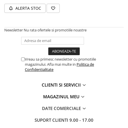
Volvo
ALERTA STOC
Volvo Aero
Volvo FH 2 Euro 4
Volvo FH 3 Euro 5
Newsletter
Nu rata ofertele si promotiile noastre
Volvo FH 4 Euro 6
Volvo Model FM
Lumini, Becuri, Proiectoare
Accesorii iluminare LED camioane
Vreau sa primesc newsletter cu promotiile
Bare LED (LED Bar) off-road, auto
magazinului. Afla mai multe in
Politica de
si camion
Confidentialitate
Becuri auto
CLIENTI SI SERVICII
Becuri Halogen Auto
Becuri Led Auto
MAGAZINUL MEU
Becuri Xenon Auto
DATE COMERCIALE
Seturi de Becuri Auto
Faruri Camioane, Utilaje &
SUPORT CLIENTI
9.00 - 17.00
Tractoare