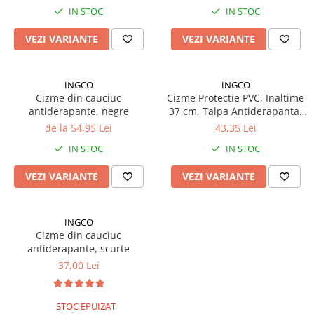
IN STOC
IN STOC
TGL
TGS
VEZI VARIANTE
VEZI VARIANTE
TGX
Mercedes Actros
INGCO
INGCO
Mercedes Actros MP2
Cizme din cauciuc
Cizme Protectie PVC, Inaltime
Mercedes Actros MP3
antiderapante, negre
37 cm, Talpa Antiderapanta,
Marimi 39-46
de la 54,95 Lei
43,35 Lei
Mercedes Actros MP4, MP5
Mercedes Actros MP6
IN STOC
IN STOC
Mercedes Arocs
VEZI VARIANTE
VEZI VARIANTE
RENAULT
Magnum
INGCO
Premium
Cizme din cauciuc
T Line
antiderapante, scurte
Scania
37,00 Lei
Scania R S G P Next Generation
Scania RPG
STOC EPUIZAT