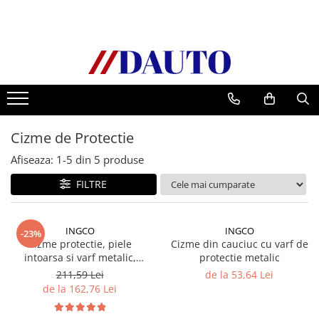
Toate Produsele
Bullbare, Suporti lumini camioane
Accesorii inox
DAF
Cizme de Protectie
CF Euro 6
DAF CF 85
Afiseaza:
1-
5
din
5
produse
DAF XF 105
FILTRE
Daf XF 95
DAF XF Euro 6
INGCO
INGCO
Daf XG
-23%
Cizme protectie, piele
Cizme din cauciuc cu varf de
Ford
intoarsa si varf metalic,
protectie metalic
Chelsea
Iveco
211,59 Lei
de la 53,64 Lei
de la 162,76 Lei
MAN
TGA