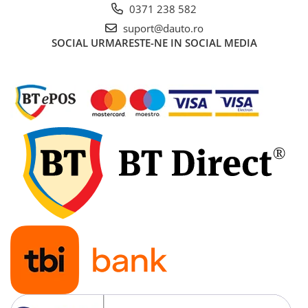
Lampi de ceata
0371 238 582
suport@dauto.ro
Lampi Gabarit LED
SOCIAL
URMARESTE-NE IN SOCIAL MEDIA
Lampi gabarit auto si remorci
Lampi gabarit cu brat auto si
remorci
Lampi interior, Plafoniere
Lampi LED auto dedicate
Lampi numar Inmatriculare
Lampi Stop, Semnalizare & Triple
Lampi Fata cu Bec & Semnalizare
Lampi Fata LED & Semnalizare
Lampi Spate cu Bec & Triple
Lampi Spate LED & Triple
Seturi Lampi Spate Triple
Lumini de Zi, DRL
Proiectoare de lucru si marsarier