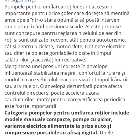
Volvo Aero
Parasolare Auto pentru Parbriz si
Pompele pentru umflarea roților sunt accesorii
Volvo FH 2 Euro 4
Geamuri
importante pentru orice șofer care dorește să mențină
Volvo FH 3 Euro 5
anvelopele într-o stare optimă și să poată interveni
Perii, Bureti si Lavete Auto
Volvo FH 4 Euro 6
rapid atunci când presiunea scade. Aceste produse
Accesorii spalare auto
Volvo Model FM
sunt concepute pentru reglarea nivelului de aer din
Lavete si microfibra auto
roți și sunt utilizate frecvent atât pentru autoturisme,
cât și pentru biciclete, motociclete, trotinete electrice
Manusi si bureti spalare auto
sau diferite obiecte gonflabile folosite în timpul
Perii detailing si jante
călătoriilor și activităților recreative.
Perii spalare auto
Menținerea unei presiuni corecte în anvelope
Prosoape auto pentru uscare
influențează stabilitatea mașinii, confortul la rulare și
Seturi curatare auto
modul în care vehiculul reacționează în timpul frânării
Statii radio CB auto si camion
sau al virajelor. O anvelopă dezumflată poate afecta
controlul direcției și poate accelera uzura
Suporturi Numar de Inmatriculare
cauciucurilor, motiv pentru care verificarea periodică
Suporturi telefon si tableta auto
este foarte importantă.
Categoria pompelor pentru umflarea roților include
Testere si Diagnoza Auto
modele manuale compacte, pompe cu picior,
Ventilatoare Auto
variante electrice alimentate la priza auto și
compresoare portabile cu afișaj digital.
Unele