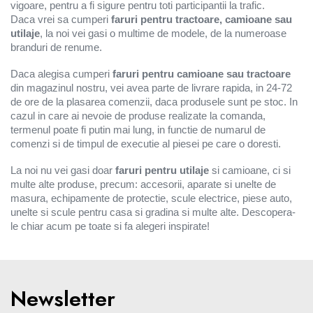
vigoare, pentru a fi sigure pentru toti participantii la trafic.
Unelte de vopsit, tencuit, gletuit
Daca vrei sa cumperi
faruri pentru tractoare, camioane sau
Casa si gradina
utilaje
, la noi vei gasi o multime de modele, de la numeroase
Aeroterme electrice
branduri de renume.
Aparate de spalat cu presiune si
Daca alegisa cumperi
faruri pentru camioane sau tractoare
accesorii
din magazinul nostru, vei avea parte de livrare rapida, in 24-72
de ore de la plasarea comenzii, daca produsele sunt pe stoc. In
Aspiratoare, Suflante si Cantare
cazul in care ai nevoie de produse realizate la comanda,
Camping si outdoor / Gratar & foc
termenul poate fi putin mai lung, in functie de numarul de
comenzi si de timpul de executie al piesei pe care o doresti.
Coase electrice, Motocoase,
Trimmere si Accesorii
La noi nu vei gasi doar
faruri pentru utilaje
si camioane, ci si
Cutite, foarfeci si bricege
multe alte produse, precum: accesorii, aparate si unelte de
masura, echipamente de protectie, scule electrice, piese auto,
Feronerie si accesorii
unelte si scule pentru casa si gradina si multe alte. Descopera-
Fierastraie cu lant
le chiar acum pe toate si fa alegeri inspirate!
Foarfeci si fierastraie
Garduri artificiale si plase de
protectie solara
Newsletter
Lampi solare si Proiectoare