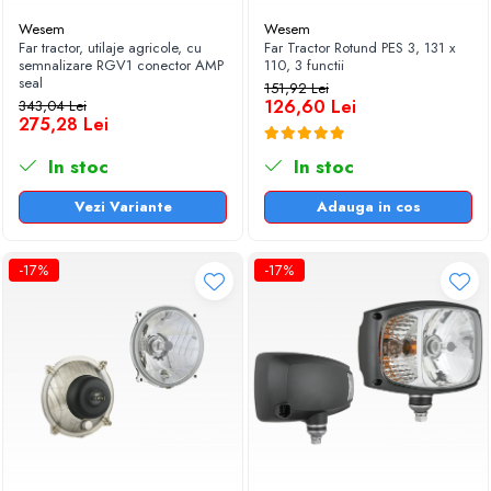
Folii Solare pentru Geamuri Auto
Wesem
Wesem
Far tractor, utilaje agricole, cu
Far Tractor Rotund PES 3, 131 x
Frigidere Auto
semnalizare RGV1 conector AMP
110, 3 functii
seal
Huse si Protectii Scaun Auto
151,92 Lei
126,60 Lei
343,04 Lei
Incalzitoare Auto
275,28 Lei
Nuci volan universale pentru auto,
In stoc
In stoc
utilaje si tractoare
Vezi Variante
Adauga in cos
Organizare si Fixare Portbagaj
Palnii pentru Auto si Uz Universal
-17%
-17%
Parasolare Auto pentru Parbriz si
Geamuri
Perii, Bureti si Lavete Auto
Accesorii spalare auto
Lavete si microfibra auto
Manusi si bureti spalare auto
Perii detailing si jante
Perii spalare auto