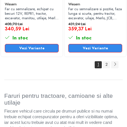
Wesem
Wesem
Accesorii pistoale de lipit
Far cu semnalizare, echipat cu
Far cu semnalizare si pozitie, faza
becuri 12V, REPR1, tractor,
lunga si scurta, pentru tractor,
Accesorii polizare, slefuire,
excavator, manitou, utilaje, Merlo,
excavator, uilaje, Merlo, JCB,
rindeluire si polishat
JCB, Manitou
Manitou, Ausa
408,70 Lei
431,24 Lei
340,59 Lei
359,37 Lei
Burghie beton si seturi burghie
In stoc
In stoc
Burghie si seturi burghie pentru
lemn
Vezi Variante
Vezi Variante
Burghie si seturi burghie pentru
metal
1
2
Burghie si seturi pentru ceramica si
sticla
Carote si freze
Dalti si spituri
Faruri pentru tractoare, camioane si alte
Discuri abrazive
utilaje
Discuri cu vidia
Fiecare vehicul care circula pe drumuri publice si nu numai
trebuie echipat corespunzator pentru a oferi vizibilitate optima,
Discuri diamantate
iar acest lucru trebuie avut cu atat mai mult in vedere cand