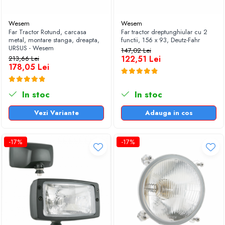
TGL
Wesem
Wesem
TGS
Far Tractor Rotund, carcasa
Far tractor dreptunghiular cu 2
TGX
metal, montare stanga, dreapta,
functii, 156 x 93, Deutz-Fahr
URSUS - Wesem
Mercedes Actros
147,02 Lei
122,51 Lei
213,66 Lei
Mercedes Actros MP2
178,05 Lei
Mercedes Actros MP3
Mercedes Actros MP4, MP5
In stoc
In stoc
Mercedes Actros MP6
Vezi Variante
Adauga in cos
Mercedes Arocs
RENAULT
-17%
-17%
Magnum
Premium
T Line
Scania
Scania R S G P Next Generation
Scania RPG