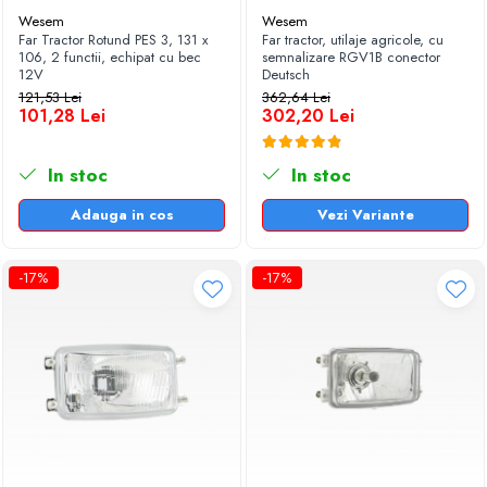
Prosoape auto pentru uscare
Wesem
Wesem
Far Tractor Rotund PES 3, 131 x
Far tractor, utilaje agricole, cu
Seturi curatare auto
106, 2 functii, echipat cu bec
semnalizare RGV1B conector
12V
Deutsch
Statii radio CB auto si camion
121,53 Lei
362,64 Lei
Suporturi Numar de Inmatriculare
101,28 Lei
302,20 Lei
Suporturi telefon si tableta auto
In stoc
In stoc
Testere si Diagnoza Auto
Ventilatoare Auto
Adauga in cos
Vezi Variante
Piese auto
Scule electrice
-17%
-17%
Acumulatori, baterii si incarcatoare
scule electrice
Amestecatoare electrice, mixere
Aparate sudura
Flexuri si polizoare
Generatoare electrice