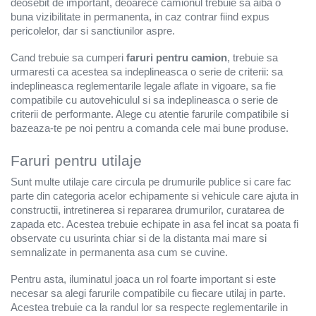
Furtune si cuple aer
deosebit de important, deoarece camionul trebuie sa aiba o
Manometre presiune
buna vizibilitate in permanenta, in caz contrar fiind expus
pericolelor, dar si sanctiunilor aspre.
Pistoale vopsit & suflat aer
Pompe pentru umflare roti
Cand trebuie sa cumperi
faruri pentru camion
, trebuie sa
Scule pneumatice
urmaresti ca acestea sa indeplineasca o serie de criterii: sa
indeplineasca reglementarile legale aflate in vigoare, sa fie
Cutii si organizatoare
compatibile cu autovehiculul si sa indeplineasca o serie de
Cuttere
criterii de performante. Alege cu atentie farurile compatibile si
bazeaza-te pe noi pentru a comanda cele mai bune produse.
Foarfece
Masini, aparate de taiat gresie si
Faruri pentru utilaje
faianta
Sunt multe utilaje care circula pe drumurile publice si care fac
Menghine si cleme
parte din categoria acelor echipamente si vehicule care ajuta in
constructii, intretinerea si repararea drumurilor, curatarea de
Pile
zapada etc. Acestea trebuie echipate in asa fel incat sa poata fi
Prese, extractoare si scripeti
observate cu usurinta chiar si de la distanta mai mare si
semnalizate in permanenta asa cum se cuvine.
Scule auto
Surubelnite si truse surubelnite
Pentru asta, iluminatul joaca un rol foarte important si este
necesar sa alegi farurile compatibile cu fiecare utilaj in parte.
Truse unelte si scule
Acestea trebuie ca la randul lor sa respecte reglementarile in