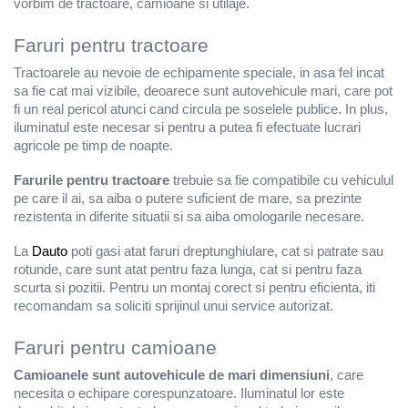
Lame pendulare si panze
vorbim de tractoare, camioane si utilaje.
fierastraie
Faruri pentru tractoare
Perii sarma
Seturi si accesorii pentru gaurit,
Tractoarele au nevoie de echipamente speciale, in asa fel incat
insurubat si amestecat
sa fie cat mai vizibile, deoarece sunt autovehicule mari, care pot
fi un real pericol atunci cand circula pe soselele publice. In plus,
Scule si unelte
iluminatul este necesar si pentru a putea fi efectuate lucrari
Aparate si unelte de masura
agricole pe timp de noapte.
Bomfaiere si fierastraie
Farurile pentru tractoare
trebuie sa fie compatibile cu vehiculul
pe care il ai, sa aiba o putere suficient de mare, sa prezinte
Capsatoare
rezistenta in diferite situatii si sa aiba omologarile necesare.
Chei si truse chei
La
Dauto
poti gasi atat faruri dreptunghiulare, cat si patrate sau
Ciocane, dalti si rangi
rotunde, care sunt atat pentru faza lunga, cat si pentru faza
Clesti si patenti
scurta si pozitii. Pentru un montaj corect si pentru eficienta, iti
recomandam sa soliciti sprijinul unui service autorizat.
Compresoare, scule pneumatice si
accesorii
Faruri pentru camioane
Compresoare aer pentru atelier
Camioanele sunt autovehicule de mari dimensiuni
, care
Compresoare auto portabile
necesita o echipare corespunzatoare. Iluminatul lor este