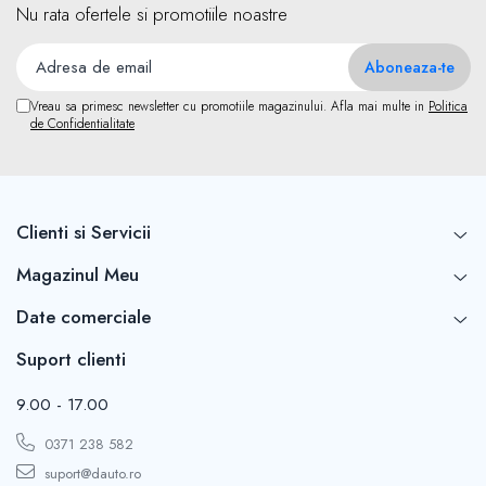
Nu rata ofertele si promotiile noastre
Lanterne de lucru si becuri
Motoburghie, Motosape si
Atomizoare
Vreau sa primesc newsletter cu promotiile magazinului. Afla mai multe in
Politica
Pompe apa si accesorii pentru
de Confidentialitate
irigat si stropit
Topoare
Echipamente de protectie si siguranta
Bocanci si Pantofi de Lucru
Clienti si Servicii
Camasi si Tricouri
Magazinul Meu
Cizme de Protectie
Date comerciale
Geci, Pulovere si Pelerine
Suport clienti
Hamuri / centuri reflectorizante
Manusi si Genunchiere
9.00 - 17.00
Masti Sudura si Ochelari Protectie
0371 238 582
Protectia Capului
suport@dauto.ro