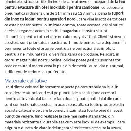
Volvo
bineinteles si accesoriile din inox de care ai nevoie. Incepand de
la teu
pentru evacuare din otel inoxidabil pentru camioane
, cu actionare
Volvo Aero
pneumatica si dimensiuni de 114 mm sau 129 mm, si pana la
suport
Volvo FH 2 Euro 4
din inox cu leduri pentru aparatori noroi
, care vine insotit de tot ceea
Volvo FH 3 Euro 5
ce este necesar pentru o utilizare optima, toate acestea, dar si multe
altele se regasesc acum in cadrul magazinului nostru si sunt
Volvo FH 4 Euro 6
disponibile pentru toti cei care ne calca pragul virtual. Clientii si nevoile
Volvo Model FM
acestora sunt prioritatea noastra nr. 1, motiv pentru care depunem in
Lumini, Becuri, Proiectoare
permanenta toate eforturile pentru a ne perfectiona si, implicit,
pentru a ne imbunatati si diversifica gama de produse. Pe scurt, in
Accesorii iluminare LED camioane
cadrul magazinului nostru online, oricine poate gasi cu usurinta tot
Bare LED (LED Bar) off-road, auto
ceea ce cauta si mereu ceva in plus din domeniul auto, dar nu numai,
si camion
indiferent de cerinte sau preferinte.
Materiale calitative
Becuri auto
Unul dintre cele mai importante aspecte pe care trebuie sa le iei in
Becuri Halogen Auto
considerare atunci cand esti pe punctul de a achizitiona accesorii
Becuri Led Auto
pentru autovehiculul tau este fara doar si poate materialul din care
Becuri Xenon Auto
sunt confectionate acestea. In acest sens, afla ca toate produsele din
aceasta categorie pe care le comercializam stau foarte bine din acest
Seturi de Becuri Auto
punct de vedere, fiind realizate la cele mai inalte standarde, din
Faruri Camioane, Utilaje &
materiale rezistente si durabile asa cum este inox-ul de exemplu, care
Tractoare
asigura o durata de viata indelungata si rezistenta crescuta la uzura,