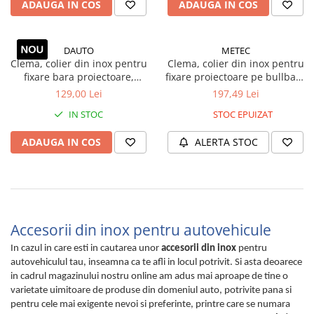
ADAUGA IN COS
ADAUGA IN COS
TGL
TGS
DAUTO
METEC
TGX
Clema, colier din inox pentru
Clema, colier din inox pentru
Mercedes Actros
fixare bara proiectoare,
fixare proiectoare pe bullbare
universala
camion, 60mm
Mercedes Actros MP2
129,00 Lei
197,49 Lei
Mercedes Actros MP3
IN STOC
STOC EPUIZAT
Mercedes Actros MP4, MP5
ADAUGA IN COS
ALERTA STOC
Mercedes Actros MP6
Mercedes Arocs
RENAULT
Magnum
Premium
Accesorii din inox pentru autovehicule
T Line
In cazul in care esti in cautarea unor
accesorii din inox
pentru
Scania
autovehiculul tau, inseamna ca te afli in locul potrivit. Si asta deoarece
in cadrul magazinului nostru online am adus mai aproape de tine o
Scania R S G P Next Generation
varietate uimitoare de produse din domeniul auto, potrivite pana si
Scania RPG
pentru cele mai exigente nevoi si preferinte, printre care se numara