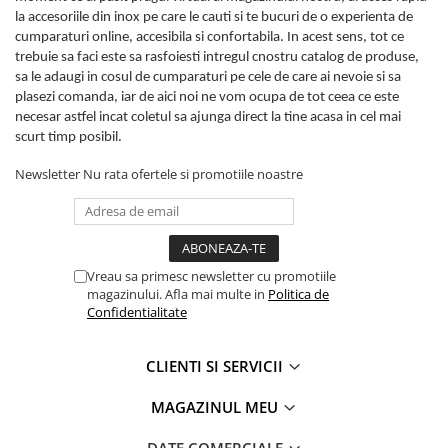
Proiectoare suplimentare, Camion,
la accesoriile din inox pe care le cauti si te bucuri de o experienta de
Off Road
cumparaturi online, accesibila si confortabila. In acest sens, tot ce
trebuie sa faci este sa rasfoiesti intregul cnostru catalog de produse,
Proiectoare Full LED
sa le adaugi in cosul de cumparaturi pe cele de care ai nevoie si sa
Proiectoare Halogen plus LED
plasezi comanda, iar de aici noi ne vom ocupa de tot ceea ce este
Dispozitive Avertizare
necesar astfel incat coletul sa ajunga direct la tine acasa in cel mai
scurt timp posibil.
Accesorii Goarne Pneumatice
Autocolante reflectorizante si
Newsletter
Nu rata ofertele si promotiile noastre
fluorescente
Avertizare sonora
Claxoane Auto si Semnale Electrice
de Avertizare
Vreau sa primesc newsletter cu promotiile
magazinului. Afla mai multe in
Politica de
Goarne si trompete cu aer
Confidentialitate
Benzi si placi reflectorizante
Girofaruri auto si camion
CLIENTI SI SERVICII
Goarne / Trompete Pneumatice
MAGAZINUL MEU
Kituri Instalare Goarne
Pneumatice