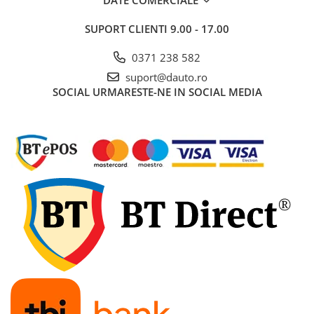
DATE COMERCIALE
Rampe luminoase girofar
SUPORT CLIENTI
9.00 - 17.00
Rezistoare CANBUS LED
0371 238 582
Stroboscoape Auto
suport@dauto.ro
Suporturi pentru girofare auto si
SOCIAL
URMARESTE-NE IN SOCIAL MEDIA
camion
Veste Reflectorizante de Avertizare
Elemente Caroserie
Capace inox si jante
Capace piulite
Deflectoare geam
Oglinzi auto
Parasolare Camion – Cabina si
Accesorii
Protectii si pasaje roti
Reclame Luminoase