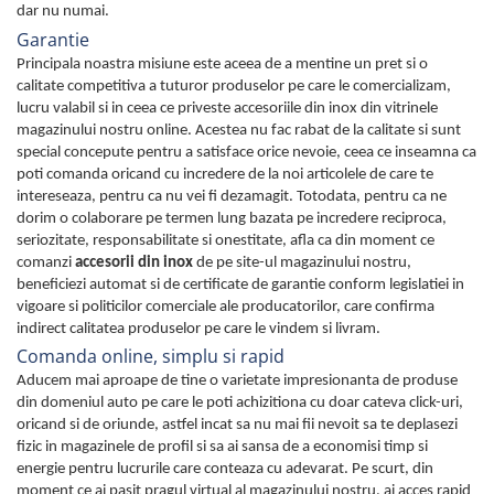
dar nu numai.
Lampi de ceata
Garantie
Lampi Gabarit LED
Principala noastra misiune este aceea de a mentine un pret si o
Lampi gabarit auto si remorci
calitate competitiva a tuturor produselor pe care le comercializam,
lucru valabil si in ceea ce priveste accesoriile din inox din vitrinele
Lampi gabarit cu brat auto si
magazinului nostru online. Acestea nu fac rabat de la calitate si sunt
remorci
special concepute pentru a satisface orice nevoie, ceea ce inseamna ca
Lampi interior, Plafoniere
poti comanda oricand cu incredere de la noi articolele de care te
Lampi LED auto dedicate
intereseaza, pentru ca nu vei fi dezamagit. Totodata, pentru ca ne
dorim o colaborare pe termen lung bazata pe incredere reciproca,
Lampi numar Inmatriculare
seriozitate, responsabilitate si onestitate, afla ca din moment ce
Lampi Stop, Semnalizare & Triple
comanzi
accesorii din inox
de pe site-ul magazinului nostru,
beneficiezi automat si de certificate de garantie conform legislatiei in
Lampi Fata cu Bec & Semnalizare
vigoare si politicilor comerciale ale producatorilor, care confirma
Lampi Fata LED & Semnalizare
indirect calitatea produselor pe care le vindem si livram.
Comanda online, simplu si rapid
Lampi Spate cu Bec & Triple
Aducem mai aproape de tine o varietate impresionanta de produse
Lampi Spate LED & Triple
din domeniul auto pe care le poti achizitiona cu doar cateva click-uri,
Seturi Lampi Spate Triple
oricand si de oriunde, astfel incat sa nu mai fii nevoit sa te deplasezi
Lumini de Zi, DRL
fizic in magazinele de profil si sa ai sansa de a economisi timp si
energie pentru lucrurile care conteaza cu adevarat. Pe scurt, din
Proiectoare de lucru si marsarier
moment ce ai pasit pragul virtual al magazinului nostru, ai acces rapid