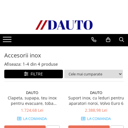
Toate Produsele
Bullbare, Suporti lumini camioane
Accesorii inox
DAF
Accesorii inox
CF Euro 6
DAF CF 85
Afiseaza:
1-
4
din
4
produse
DAF XF 105
FILTRE
Daf XF 95
DAF XF Euro 6
DAUTO
DAUTO
Daf XG
Clapeta, supapa, teu inox
Suport inox, cu leduri pentru
Ford
pentru evacuare, toba
aparatori noroi, Volvo Euro 6
camioane
Iveco
1.724,68 Lei
2.388,98 Lei
MAN
LA COMANDA
LA COMANDA
TGA