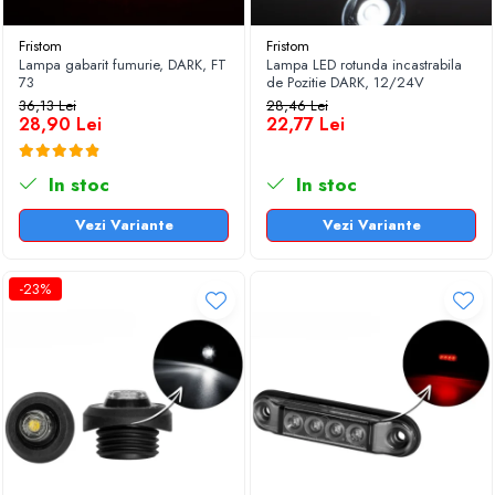
Fristom
Fristom
Lampa gabarit fumurie, DARK, FT
Lampa LED rotunda incastrabila
73
de Pozitie DARK, 12/24V
36,13 Lei
28,46 Lei
28,90 Lei
22,77 Lei
In stoc
In stoc
Vezi Variante
Vezi Variante
-23%