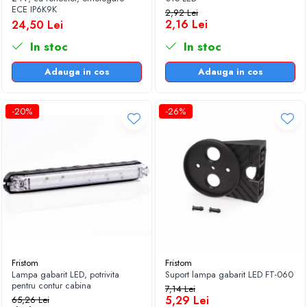
ECE IP6K9K
2,92 Lei
2,16 Lei
24,50 Lei
In stoc
In stoc
Adauga in cos
Adauga in cos
-20%
-26%
Fristom
Fristom
Lampa gabarit LED, potrivita
Suport lampa gabarit LED FT-060
pentru contur cabina
7,14 Lei
5,29 Lei
65,26 Lei