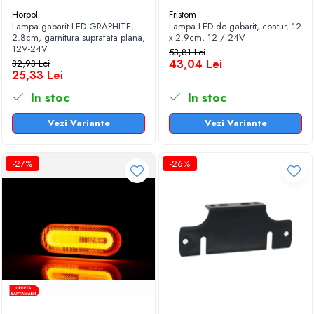
Horpol
Fristom
Lampa gabarit LED GRAPHITE,
Lampa LED de gabarit, contur, 12
2.8cm, garnitura suprafata plana,
x 2.9cm, 12 / 24V
12V-24V
53,81 Lei
43,04 Lei
32,93 Lei
25,33 Lei
In stoc
In stoc
Vezi Variante
Vezi Variante
-27%
-26%