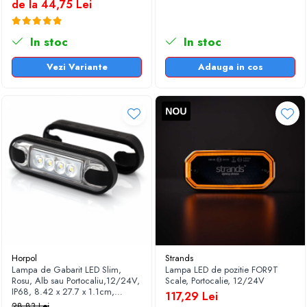
de la 44,75 Lei
In stoc
In stoc
Vezi Variante
Adauga in cos
Horpol
Strands
Lampa de Gabarit LED Slim,
Lampa LED de pozitie FOR9T
Rosu, Alb sau Portocaliu,12/24V,
Scale, Portocalie, 12/24V
IP68, 8.42 x 27.7 x 1.1cm,
117,29 Lei
suprafate plane sau curbate
28,83 Lei