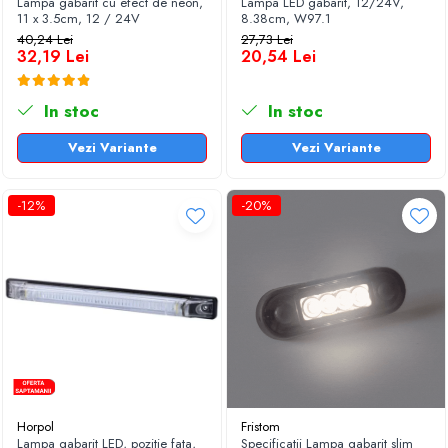
Lampa gabarit cu efect de neon,
Lampa LED gabarit, 12/24V,
11 x 3.5cm, 12 / 24V
8.38cm, W97.1
40,24 Lei
27,73 Lei
32,19 Lei
20,54 Lei
In stoc
In stoc
Vezi Variante
Vezi Variante
-12%
-20%
Horpol
Fristom
Lampa gabarit LED, pozitie fata,
Specificatii Lampa gabarit slim