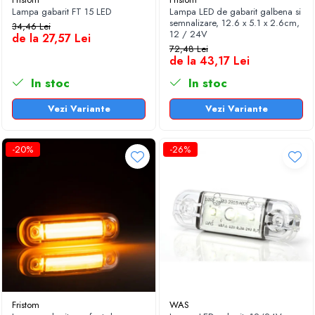
Lampa gabarit FT 15 LED
Lampa LED de gabarit galbena si
semnalizare, 12.6 x 5.1 x 2.6cm,
34,46 Lei
12 / 24V
de la 27,57 Lei
72,48 Lei
de la 43,17 Lei
In stoc
In stoc
Vezi Variante
Vezi Variante
-20%
-26%
Fristom
WAS