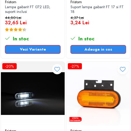
Fristom
Fristom
Lampa gabarit FT 072 LED,
Suport lampa gabarit FT 17 si FT
suporti inclusi
18
44,80 Lei
4,37 Lei
32,65 Lei
3,24 Lei
In stoc
In stoc
Vezi Variante
Adauga in cos
-20%
-27%
Fristom
Fristom