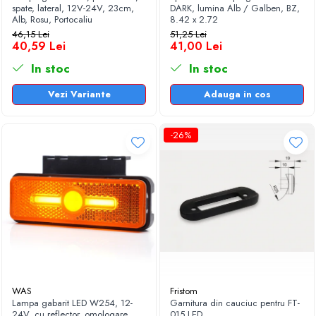
spate, lateral, 12V-24V, 23cm,
DARK, lumina Alb / Galben, BZ,
Alb, Rosu, Portocaliu
8.42 x 2.72
46,15 Lei
51,25 Lei
40,59 Lei
41,00 Lei
In stoc
In stoc
Vezi Variante
Adauga in cos
-26%
WAS
Fristom
Lampa gabarit LED W254, 12-
Garnitura din cauciuc pentru FT-
24V, cu reflector, omologare
015 LED