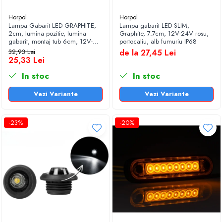
Horpol
Horpol
Lampa Gabarit LED GRAPHITE,
Lampa gabarit LED SLIM,
2cm, lumina pozitie, lumina
Graphite, 7.7cm, 12V-24V rosu,
gabarit, montaj tub 6cm, 12V-
portocaliu, alb fumuriu IP68
24V
32,93 Lei
de la 27,45 Lei
25,33 Lei
In stoc
In stoc
Vezi Variante
Vezi Variante
-23%
-20%