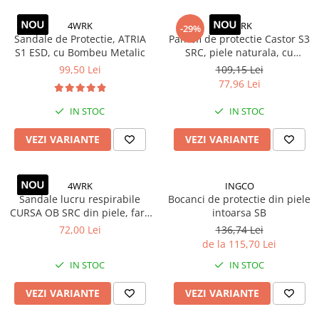
Volvo
Volvo Aero
4WRK
4WRK
-29%
Sandale de Protectie, ATRIA
Pantofi de protectie Castor S3
Volvo FH 2 Euro 4
S1 ESD, cu Bombeu Metalic
SRC, piele naturala, cu
Volvo FH 3 Euro 5
bombeu metalic si talpa
99,50 Lei
109,15 Lei
antiderapanta
Volvo FH 4 Euro 6
77,96 Lei
Volvo Model FM
IN STOC
IN STOC
Lumini, Becuri, Proiectoare
Accesorii iluminare LED camioane
VEZI VARIANTE
VEZI VARIANTE
Bare LED (LED Bar) off-road, auto
si camion
4WRK
INGCO
Becuri auto
Sandale lucru respirabile
Bocanci de protectie din piele
CURSA OB SRC din piele, fara
intoarsa SB
Becuri Halogen Auto
bombeu
72,00 Lei
136,74 Lei
Becuri Led Auto
de la 115,70 Lei
Becuri Xenon Auto
IN STOC
IN STOC
Seturi de Becuri Auto
Faruri Camioane, Utilaje &
VEZI VARIANTE
VEZI VARIANTE
Tractoare