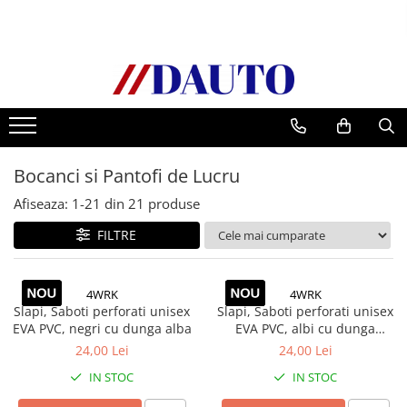
Toate Produsele
Bullbare, Suporti lumini camioane
Accesorii inox
DAF
Bocanci si Pantofi de Lucru
CF Euro 6
DAF CF 85
Afiseaza:
1-
21
din
21
produse
DAF XF 105
FILTRE
Daf XF 95
DAF XF Euro 6
4WRK
4WRK
Daf XG
Slapi, Saboti perforati unisex
Slapi, Saboti perforati unisex
Ford
EVA PVC, negri cu dunga alba
EVA PVC, albi cu dunga
albastra
Iveco
24,00 Lei
24,00 Lei
MAN
IN STOC
IN STOC
TGA