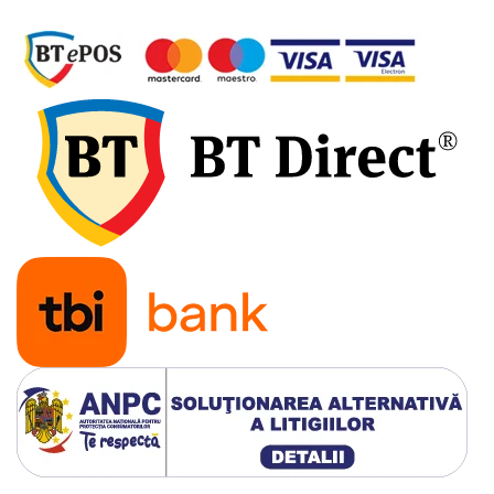
pini
Prize si stechere remorca, 7/13 pini
Prize, stechere si adaptoare
remorca N/S, 7/15 Pini
Relee auto
Sigurante Auto
Socluri pentru becuri auto
Suporturi si socluri sigurante auto
Sprayuri, intretinere si cosmetica
auto
Aditivi auto
Cosmetica interior si exterior auto
Degripante, lubrifianti, creme si
adezivi
Vopsea spray si antifoane
Accesorii si Echipamente Auto