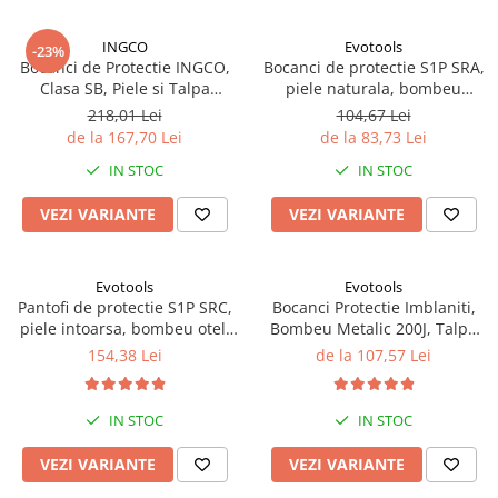
Proiectoare suplimentare, Camion,
Off Road
INGCO
Evotools
-23%
Bocanci de Protectie INGCO,
Bocanci de protectie S1P SRA,
Proiectoare Full LED
Clasa SB, Piele si Talpa
piele naturala, bombeu
Proiectoare Halogen plus LED
EVA/Cauciuc, Rezistenti la Ulei
metalic, talpa antistatica
218,01 Lei
104,67 Lei
Dispozitive Avertizare
de la 167,70 Lei
de la 83,73 Lei
Accesorii Goarne Pneumatice
IN STOC
IN STOC
Autocolante reflectorizante si
VEZI VARIANTE
VEZI VARIANTE
fluorescente
Avertizare sonora
Claxoane Auto si Semnale Electrice
Evotools
Evotools
de Avertizare
Pantofi de protectie S1P SRC,
Bocanci Protectie Imblaniti,
piele intoarsa, bombeu otel,
Bombeu Metalic 200J, Talpa
Goarne si trompete cu aer
talpa injectata, PU
Antiderapanta Antistatica,
154,38 Lei
de la 107,57 Lei
Benzi si placi reflectorizante
Piele Naturala, Marimi 39-46
Girofaruri auto si camion
IN STOC
IN STOC
Goarne / Trompete Pneumatice
VEZI VARIANTE
VEZI VARIANTE
Kituri Instalare Goarne
Pneumatice