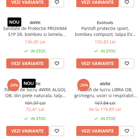
VEZI VARIANTE
VEZI VARIANTE
TGL
TGS
4WRK
Evotools
TGX
Sandale de Protectie PROXIMA
Pantofi protectie sport,
Mercedes Actros
S1P SR, bombeu si lamela
bombeu compozit, talpa EVA
antiperforatie din otel, talpa
usoara, marimi 39-46
Mercedes Actros MP2
136,00 Lei
155,83 Lei
antiderapanta PU/PU, Negru-
Mercedes Actros MP3
IN STOC
IN STOC
Albastru, Marimi 36-47
Mercedes Actros MP4, MP5
VEZI VARIANTE
VEZI VARIANTE
Mercedes Actros MP6
Mercedes Arocs
RENAULT
4WRK
4WRK
-29%
-29%
Pantofi de lucru 4WRK ALGOL
Pantofi de lucru LIBRA OB,
Magnum
OB, din piele naturala, talpa
gri/negru, usori si respirabili,
Premium
PU, fara bombeu
talpa antiderapanta SRC
101,37 Lei
167,84 Lei
T Line
72,41 Lei
de la 119,89 Lei
Scania
IN STOC
IN STOC
Scania R S G P Next Generation
VEZI VARIANTE
VEZI VARIANTE
Scania RPG