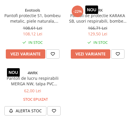
Rampe luminoase girofar
Evotools
4WRK
-22%
Pantofi protectie S1, bombeu
Pantofi de protectie KARAKA
Rezistoare CANBUS LED
metalic, piele naturala,
SB, usori respirabili, bombeu
Stroboscoape Auto
antiderapanti, rezistenti,
metalic
108,61 Lei
166,71 Lei
marimi 39-46
108,12 Lei
129,50 Lei
Suporturi pentru girofare auto si
camion
IN STOC
IN STOC
Veste Reflectorizante de Avertizare
VEZI VARIANTE
VEZI VARIANTE
Elemente Caroserie
Capace inox si jante
4WRK
Capace piulite
Pantofi de lucru respirabili
Deflectoare geam
MERGA NW, talpa PVC
flexibila, bleumarin alb
62,00 Lei
Oglinzi auto
STOC EPUIZAT
Parasolare Camion – Cabina si
Accesorii
ALERTA STOC
Protectii si pasaje roti
Reclame Luminoase