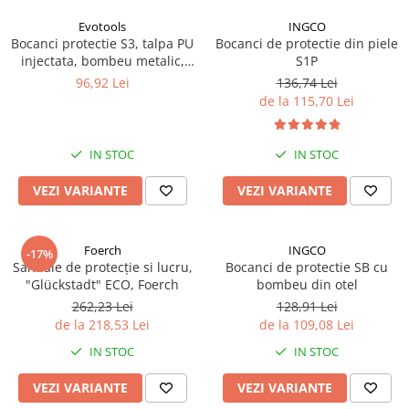
Lampi de ceata
Evotools
INGCO
Lampi Gabarit LED
Bocanci protectie S3, talpa PU
Bocanci de protectie din piele
injectata, bombeu metalic,
S1P
Lampi gabarit auto si remorci
piele naturala, marimi 39-46
96,92 Lei
136,74 Lei
Lampi gabarit cu brat auto si
de la 115,70 Lei
remorci
Lampi interior, Plafoniere
IN STOC
IN STOC
Lampi LED auto dedicate
Lampi numar Inmatriculare
VEZI VARIANTE
VEZI VARIANTE
Lampi Stop, Semnalizare & Triple
Lampi Fata cu Bec & Semnalizare
Foerch
INGCO
-17%
Sandale de protecție si lucru,
Bocanci de protectie SB cu
Lampi Fata LED & Semnalizare
"Glückstadt" ECO, Foerch
bombeu din otel
Lampi Spate cu Bec & Triple
262,23 Lei
128,91 Lei
Lampi Spate LED & Triple
de la 218,53 Lei
de la 109,08 Lei
Seturi Lampi Spate Triple
IN STOC
IN STOC
Lumini de Zi, DRL
VEZI VARIANTE
VEZI VARIANTE
Proiectoare de lucru si marsarier