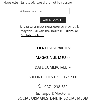
Newsletter
Nu rata ofertele si promotiile noastre
Electrice auto, camioane si remorci
Borne si Conectori Baterie Auto
Cabluri Auto Spiralate
Cabluri Multifilare Auto
Vreau sa primesc newsletter cu promotiile
magazinului. Afla mai multe in
Politica de
Comutatoare si intrerupatoare
Confidentialitate
auto
Conectori Cabluri si Izolatie Auto
CLIENTI SI SERVICII
Instalatii Electrice pentru Remorci
MAGAZINUL MEU
Instalatii Electrice Proiectoare
Invertoare de tensiune
DATE COMERCIALE
Prize bricheta & USB
SUPORT CLIENTI
9.00 - 17.00
Prize, stechere si mufe auto
0371 238 582
Conectori instalatii electrice auto,
camion si remorca
suport@dauto.ro
SOCIAL
URMARESTE-NE IN SOCIAL MEDIA
Mufe si conectori auto etansi
Prize si conectori alimentare 2/3