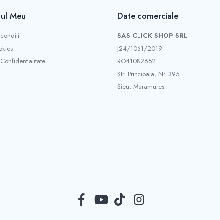
ul Meu
Date comerciale
conditii
SAS CLICK SHOP SRL
okies
J24/1061/2019
 Confidentialitate
RO41082652
Str. Principala, Nr. 395
Sieu, Maramures