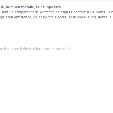
rsă, bombeu metalic, talpă injectată
ă sunt un echipament de protecție ce asigură confort și siguranță. Sunt
etăți antistatice, de absorbție a șocurilor în călcâi și rezistență la 
arsă și inserții din țesătură semipermeabilă
cizi și baze slabe, substanțe petroliere