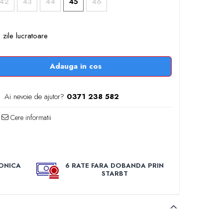
42
43
44
45
46
 zile lucratoare
Adauga in cos
Ai nevoie de ajutor?
0371 238 582
Cere informatii
ONICA
6 RATE FARA DOBANDA PRIN
STARBT