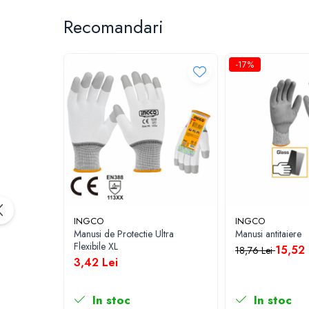
Lampi de ceata
Recomandari
Lampi Gabarit LED
Lampi gabarit auto si remorci
-17%
Lampi gabarit cu brat auto si remorci
Lampi interior, Plafoniere
Lampi LED auto dedicate
Lampi numar Inmatriculare
Lampi Stop, Semnalizare & Triple
Lampi Fata cu Bec & Semnalizare
Lampi Fata LED & Semnalizare
Lampi Spate cu Bec & Triple
INGCO
INGCO
Lampi Spate LED & Triple
Manusi de Protectie Ultra
Manusi antitaiere
Seturi Lampi Spate Triple
Flexibile XL
15,52 
18,76 Lei
3,42 Lei
Lumini de Zi, DRL
Proiectoare de lucru si marsarier
In stoc
In stoc
Proiectoare suplimentare, Camion,