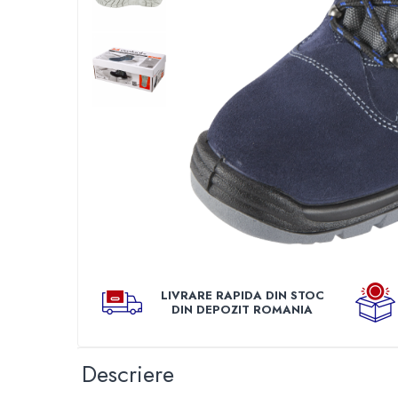
TGL
TGS
TGX
Mercedes Actros
Mercedes Actros MP2
Mercedes Actros MP3
Mercedes Actros MP4, MP5
Mercedes Actros MP6
Mercedes Arocs
RENAULT
Magnum
Distribui
pe
Premium
Faceboo
LIVRARE RAPIDA DIN STOC
T Line
DIN DEPOZIT ROMANIA
Scania
Scania R S G P Next Generation
Descriere
Scania RPG