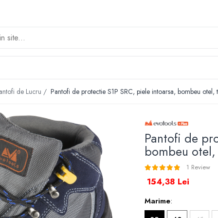
antofi de Lucru /
Pantofi de protectie S1P SRC, piele intoarsa, bombeu otel, t
Pantofi de pr
bombeu otel, 
1 Review
154,38 Lei
Marime
: