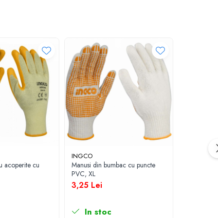
INGCO
INGCO
u acoperite cu
Manusi din bumbac cu puncte
Genunchier
PVC, XL
gel, set 2 b
3,25 Lei
69,46 L
In stoc
In st