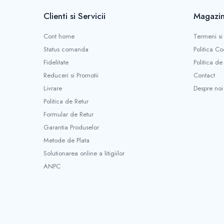
Borne si Conectori Baterie Auto
Clienti si Servicii
Magazin
Cabluri Auto Spiralate
Cont home
Termeni si 
Cabluri Multifilare Auto
Status comanda
Politica Co
Comutatoare si intrerupatoare
Fidelitate
Politica de
auto
Reduceri si Promotii
Contact
Conectori Cabluri si Izolatie Auto
Livrare
Despre noi
Instalatii Electrice pentru Remorci
Politica de Retur
Instalatii Electrice Proiectoare
Formular de Retur
Garantia Produselor
Invertoare de tensiune
Metode de Plata
Prize bricheta & USB
Solutionarea online a litigiilor
Prize, stechere si mufe auto
ANPC
Conectori instalatii electrice auto, camion
si remorca
Mufe si conectori auto etansi
Prize si conectori alimentare 2/3 pini