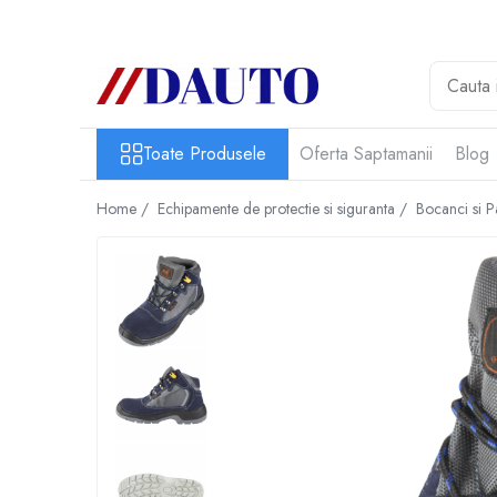
Toate Produsele
Bullbare, Suporti lumini camioane
Accesorii inox
Toate Produsele
Oferta Saptamanii
Blog
DAF
Home /
Echipamente de protectie si siguranta /
Bocanci si P
CF Euro 6
DAF CF 85
DAF XF 105
Daf XF 95
DAF XF Euro 6
Daf XG
Ford
Iveco
MAN
TGA