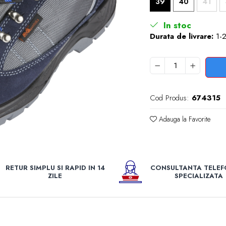
39
40
41
In stoc
Durata de livrare:
1-2
Cod Produs:
674315
Adauga la Favorite
e
k
RETUR SIMPLU SI RAPID IN 14
CONSULTANTA TELEF
ZILE
SPECIALIZATA