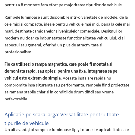
pentru a fi montate fara efort pe majoritatea tipurilor de vehicule.
Rampe luminoase girofar
Rezistoare CANBUS LED
Rampele luminoase sunt disponibile intr-o varietate de modele, de la
cele mici si compacte, ideale pentru vehicule mai mici, pana la cele mai
Stroboscoape Auto
mari, destinate camioanelor si vehiculelor comerciale. Designul lor
Suporturi pentru girofare auto si
modern nu doar ca imbunatateste functionalitatea vehiculului, ci si
camion
aspectul sau general, oferind un plus de atractivitate si
Veste Reflectorizante de Avertizare
profesionalism.
Elemente Caroserie
Fie ca utilizezi o rampa magnetica, care poate fi montata si
Capace inox si jante
demontata rapid, sau optezi pentru una fixa, integrarea sa pe
Capace piulite
vehicul este extrem de simpla.
Aceasta instalare rapida nu
compromite insa siguranta sau performanta, rampele fiind proiectate
Deflectoare geam
sa ramana stabile chiar si in conditii de drum dificil sau vreme
Oglinzi auto
nefavorabila.
Parasolare Camion – Cabina si
Accesorii
Aplicatie pe scara larga: Versatilitate pentru toate
Protectii si pasaje roti
tipurile de vehicule
Reclame Luminoase
Un alt avantaj al rampelor luminoase tip girofar este aplicabilitatea lor