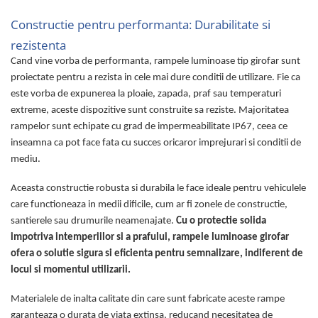
pini
Constructie pentru performanta: Durabilitate si
Prize si stechere remorca, 7/13 pini
rezistenta
Prize, stechere si adaptoare
remorca N/S, 7/15 Pini
Cand vine vorba de performanta, rampele luminoase tip girofar sunt
proiectate pentru a rezista in cele mai dure conditii de utilizare. Fie ca
Relee auto
este vorba de expunerea la ploaie, zapada, praf sau temperaturi
Sigurante Auto
extreme, aceste dispozitive sunt construite sa reziste. Majoritatea
Socluri pentru becuri auto
rampelor sunt echipate cu grad de impermeabilitate IP67, ceea ce
inseamna ca pot face fata cu succes oricaror imprejurari si conditii de
Suporturi si socluri sigurante auto
mediu.
Sprayuri, intretinere si cosmetica
auto
Aceasta constructie robusta si durabila le face ideale pentru vehiculele
Aditivi auto
care functioneaza in medii dificile, cum ar fi zonele de constructie,
Cosmetica interior si exterior auto
santierele sau drumurile neamenajate.
Cu o protectie solida
impotriva intemperiilor si a prafului, rampele luminoase girofar
Degripante, lubrifianti, creme si
ofera o solutie sigura si eficienta pentru semnalizare, indiferent de
adezivi
locul si momentul utilizarii.
Vopsea spray si antifoane
Materialele de inalta calitate din care sunt fabricate aceste rampe
Accesorii si Echipamente Auto
garanteaza o durata de viata extinsa, reducand necesitatea de