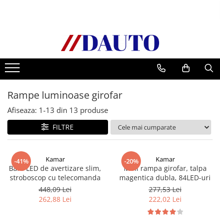
Toate Produsele
Bullbare, Suporti lumini camioane
Accesorii inox
DAF
Rampe luminoase girofar
CF Euro 6
DAF CF 85
Afiseaza:
1-
13
din
13
produse
DAF XF 105
FILTRE
Daf XF 95
DAF XF Euro 6
Kamar
Kamar
Daf XG
-41%
-20%
Bara LED de avertizare slim,
Mini rampa girofar, talpa
Ford
stroboscop cu telecomanda
magentica dubla, 84LED-uri
Iveco
448,09 Lei
277,53 Lei
262,88 Lei
222,02 Lei
MAN
TGA