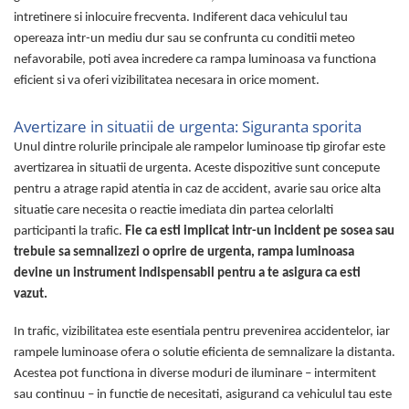
Ancorare Marfa
intretinere si inlocuire frecventa. Indiferent daca vehiculul tau
Accesorii Diverse
opereaza intr-un mediu dur sau se confrunta cu conditii meteo
Accesorii iarna auto
nefavorabile, poti avea incredere ca rampa luminoasa va functiona
eficient si va oferi vizibilitatea necesara in orice moment.
Lanturi si sisteme antiderapante
auto
Avertizare in situatii de urgenta: Siguranta sporita
Lopeti zapada auto
Unul dintre rolurile principale ale rampelor luminoase tip girofar este
Perii si raclete auto pentru iarna
avertizarea in situatii de urgenta. Aceste dispozitive sunt concepute
Accesorii Pneumatice – Furtune,
pentru a atrage rapid atentia in caz de accident, avarie sau orice alta
Mufe, Electrovalve
situatie care necesita o reactie imediata din partea celorlalti
Electrovalve si Supape Pneumatice
participanti la trafic.
Fie ca esti implicat intr-un incident pe sosea sau
Furtune Pneumatice pentru Aer
trebuie sa semnalizezi o oprire de urgenta, rampa luminoasa
Comprimat
devine un instrument indispensabil pentru a te asigura ca esti
Furtune si Pistoale pentru Umflat
vazut.
Roti
Mufe de Cuplare Aer
In trafic, vizibilitatea este esentiala pentru prevenirea accidentelor, iar
rampele luminoase ofera o solutie eficienta de semnalizare la distanta.
Pistoale de Suflat Aer
Acestea pot functiona in diverse moduri de iluminare – intermitent
Racorduri si Cuplaje Rapide
sau continuu – in functie de necesitati, asigurand ca vehiculul tau este
Pneumatice