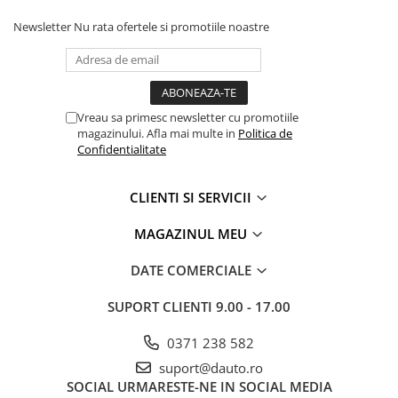
Accesorii spalare auto
Newsletter
Nu rata ofertele si promotiile noastre
Lavete si microfibra auto
Manusi si bureti spalare auto
Perii detailing si jante
Perii spalare auto
Vreau sa primesc newsletter cu promotiile
Prosoape auto pentru uscare
magazinului. Afla mai multe in
Politica de
Seturi curatare auto
Confidentialitate
Statii radio CB auto si camion
CLIENTI SI SERVICII
Suporturi Numar de Inmatriculare
Suporturi telefon si tableta auto
MAGAZINUL MEU
Testere si Diagnoza Auto
DATE COMERCIALE
Ventilatoare Auto
SUPORT CLIENTI
9.00 - 17.00
Piese auto
Scule electrice
0371 238 582
Acumulatori, baterii si
suport@dauto.ro
incarcatoare scule electrice
SOCIAL
URMARESTE-NE IN SOCIAL MEDIA