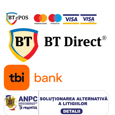
Amestecatoare electrice, mixere
Aparate sudura
Flexuri si polizoare
Generatoare electrice
Masini gaurit si insurubat
Masini gaurit, filetat cu
acumulator
Motofierastraie, fierastraie si
debitoare metal
Pistoale aer cald si de lipit
Pistoale de vopsit electrice
Proiectoare si lampi de lucru
Redresoare
Rindele electrice
Rotopercutoare si demolatoare
Scule multifunctionale si masini de