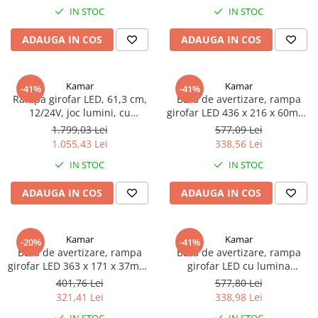
IN STOC
IN STOC
TGL
TGS
ADAUGA IN COS
ADAUGA IN COS
TGX
Mercedes Actros
Kamar
Kamar
-41%
-41%
Mercedes Actros MP2
Rampa girofar LED, 61,3 cm,
Bara de avertizare, rampa
Mercedes Actros MP3
12/24V, joc lumini, cu
girofar LED 436 x 216 x 60mm,
telecomanda
Fumurie
1.799,03 Lei
577,09 Lei
Mercedes Actros MP4, MP5
1.055,43 Lei
338,56 Lei
Mercedes Actros MP6
IN STOC
IN STOC
Mercedes Arocs
RENAULT
ADAUGA IN COS
ADAUGA IN COS
Magnum
Premium
Kamar
Kamar
-20%
-41%
T Line
Bara de avertizare, rampa
Bara de avertizare, rampa
Scania
girofar LED 363 x 171 x 37mm,
girofar LED cu lumina
Fumurie
portocalie, 43,6 x 21,6 x 6cm
401,76 Lei
577,80 Lei
Scania R S G P Next Generation
321,41 Lei
338,98 Lei
Scania RPG