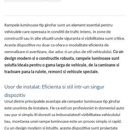
Proiectoare suplimentare, Camion,
Off Road
Proiectoare Full LED
Rampele luminoase tip girofar sunt un element esential pentru
Proiectoare Halogen plus LED
vehiculele care opereaza in conditii de trafic intens, in zone de
Dispozitive Avertizare
constructii sau in alte situatii unde siguranta si vizibilitatea sunt critice.
Accesorii Goarne Pneumatice
Aceste dispozitive nu doar ca ofera o modalitate eficienta de
Autocolante reflectorizante si
semnalizare si avertizare, dar aduc si un plus de stil vehiculului.
Cu un
fluorescente
design modern si o constructie robusta, rampele luminoase sunt
Avertizare sonora
solutia ideala pentru o gama larga de vehicule, de la camioane si
tractoare pana la rulote, remorci si vehicule speciale.
Claxoane Auto si Semnale Electrice
de Avertizare
Usor de instalat: Eficienta si stil intr-un singur
Goarne si trompete cu aer
dispozitiv
Benzi si placi reflectorizante
Unul dintre principalele avantaje ale rampelor luminoase tip girofar
Girofaruri auto si camion
este usurinta de instalare. Fie ca esti un profesionist in domeniul auto
Goarne / Trompete Pneumatice
sau pur si simplu iti doresti sa imbunatatesti vizibilitatea vehiculului
tau, montarea unei rampe luminoase este un proces simplu si rapid.
Kituri Instalare Goarne
Pneumatice
Cu un design modern si intuitiv, aceste dispozitive sunt proiectate