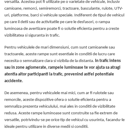
versatila. Acestea pot fi utilizate pe o varietate de vehicule, inclusiv
Electrice auto, camioane si remorci
camioane, remorci, semiremorci, tractoare, basculante, rulote, UTV-
Borne si Conectori Baterie Auto
uri, platforme, barci si vehicule speciale. Indiferent de tipul de vehicul
Cabluri Auto Spiralate
pe care il detii sau de activitatile pe care le desfasori, o rampa
luminoasa de avertizare poate fi o solutie eficienta pentru a creste
Cabluri Multifilare Auto
vizibilitatea si siguranta in trafic.
Comutatoare si intrerupatoare
auto
Pentru vehiculele de mari dimensiuni, cum sunt camioanele sau
Conectori Cabluri si Izolatie Auto
tractoarele, aceste rampe sunt esentiale in conditii de lucru care
necesita o semnalizare clara si vizibila de la distanta.
In trafic intens
Instalatii Electrice pentru Remorci
sau in zone aglomerate, rampele luminoase te vor ajuta sa atragi
Instalatii Electrice Proiectoare
atentia altor participanti la trafic, prevenind astfel potentiale
Invertoare de tensiune
accidente.
Prize bricheta & USB
De asemenea, pentru vehiculele mai mici, cum ar fi rulotele sau
Prize, stechere si mufe auto
remorcile, aceste dispozitive ofera o solutie eficienta pentru a
semnaliza prezenta vehiculului, mai ales in conditii de vizibilitate
Conectori instalatii electrice auto,
redusa. Aceste rampe luminoase sunt construite sa fie extrem de
camion si remorca
versatile, potrivindu-se pe orice tip de vehicul cu usurinta, facandu-le
Mufe si conectori auto etansi
ideale pentru utilizare in diverse medii si conditii.
Prize si conectori alimentare 2/3