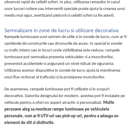
observat rapid de ceilalti soferi. In plus, utilizarea rampelor in cazul
Bucatarie auto
unor lucrari rutiere sau interventii speciale poate ajuta la crearea unui
Cale de Blocare Roti
mediu mai sigur, avertizand pietonii si ceilalti soferi sa fie atenti.
Canistre Combustibil
Semnalizare in zone de lucru si utilizare decorativa
Capace rezervoare si Antifurturi
Rampele luminoase sunt extrem de utile si in zonele de lucru, cum ar fi
Folii Solare pentru Geamuri Auto
santierele de constructie sau drumurile de acces. In special in zonele
Frigidere Auto
cu trafic intens sau in locuri unde vizibilitatea este redusa, rampele
luminoase pot semnaliza prezenta vehiculelor si a muncitorilor,
Huse si Protectii Scaun Auto
prevenind accidentele si asigurand un nivel ridicat de siguranta.
Incalzitoare Auto
Utilizarea acestor dispozitive in zonele de lucru ajuta la mentinerea
Nuci volan universale pentru auto,
unui flux ordonat al traficului si la protejarea muncitorilor.
utilaje si tractoare
De asemenea, rampele luminoase pot fi utilizate si in scopuri
Organizare si Fixare Portbagaj
decorative. Datorita designului lor modern, acestea pot fi instalate pe
Palnii pentru Auto si Uz Universal
vehicule pentru a oferi un aspect atractiv si personalizat.
Multe
Parasolare Auto pentru Parbriz si
persoane aleg sa monteze rampe luminoase pe vehiculele
Geamuri
personale, cum ar fi UTV-uri sau pick-up-uri, pentru a adauga un
element de stil si distinctie.
Perii, Bureti si Lavete Auto