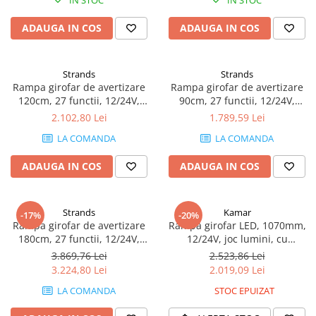
IN STOC
IN STOC
Volvo
Volvo Aero
ADAUGA IN COS
ADAUGA IN COS
Volvo FH 2 Euro 4
Volvo FH 3 Euro 5
Strands
Strands
Volvo FH 4 Euro 6
Rampa girofar de avertizare
Rampa girofar de avertizare
Volvo Model FM
120cm, 27 functii, 12/24V,
90cm, 27 functii, 12/24V,
Aluminiu
Aluminiu
Lumini, Becuri, Proiectoare
2.102,80 Lei
1.789,59 Lei
Accesorii iluminare LED camioane
LA COMANDA
LA COMANDA
Bare LED (LED Bar) off-road, auto
ADAUGA IN COS
ADAUGA IN COS
si camion
Becuri auto
Strands
Kamar
Becuri Halogen Auto
-17%
-20%
Rampa girofar de avertizare
Rampa girofar LED, 1070mm,
Becuri Led Auto
180cm, 27 functii, 12/24V,
12/24V, joc lumini, cu
Becuri Xenon Auto
Aluminiu
telecomanda
3.869,76 Lei
2.523,86 Lei
3.224,80 Lei
2.019,09 Lei
Seturi de Becuri Auto
Faruri Camioane, Utilaje &
LA COMANDA
STOC EPUIZAT
Tractoare