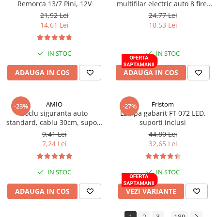
Remorca 13/7 Pini, 12V
multifilar electric auto 8 fire,
Electrice auto, camioane si remorci
YLYS 7x1.0 + 1x1.5mm
21,92 Lei
24,77 Lei
Borne si Conectori Baterie Auto
14,61 Lei
10,53 Lei
Cabluri Auto Spiralate
Cabluri Multifilare Auto
IN STOC
IN STOC
Comutatoare si intrerupatoare
ADAUGA IN COS
ADAUGA IN COS
auto
Conectori Cabluri si Izolatie Auto
Instalatii Electrice pentru Remorci
AMIO
Fristom
-23%
-27%
Soclu siguranta auto
Lampa gabarit FT 072 LED,
Instalatii Electrice Proiectoare
standard, cablu 30cm, suport
suporti inclusi
siguranta fuzibila, protectie
9,41 Lei
44,80 Lei
Invertoare de tensiune
circuit electric
7,24 Lei
32,65 Lei
Prize bricheta & USB
Prize, stechere si mufe auto
IN STOC
IN STOC
Conectori instalatii electrice auto,
camion si remorca
ADAUGA IN COS
VEZI VARIANTE
Mufe si conectori auto etansi
Prize si conectori alimentare 2/3
1
2
3
189