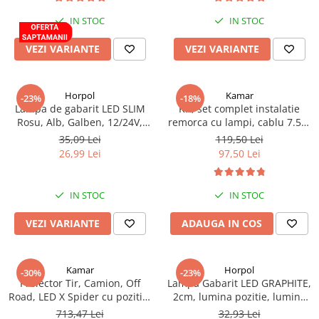
Volvo
IN STOC
IN STOC
Volvo Aero
Volvo FH 2 Euro 4
VEZI VARIANTE
VEZI VARIANTE
Volvo FH 3 Euro 5
Volvo FH 4 Euro 6
Horpol
Kamar
-23%
-18%
Volvo Model FM
Lampa de gabarit LED SLIM
Kit, set complet instalatie
Lumini, Becuri, Proiectoare
Rosu, Alb, Galben, 12/24V,
remorca cu lampi, cablu 7.5m
IP68, 7.75 x 1.85 x 1.09cm
si stecher
Accesorii iluminare LED camioane
35,09 Lei
119,50 Lei
26,99 Lei
97,50 Lei
Bare LED (LED Bar) off-road, auto
si camion
Becuri auto
IN STOC
IN STOC
Becuri Halogen Auto
VEZI VARIANTE
ADAUGA IN COS
Becuri Led Auto
Becuri Xenon Auto
Kamar
Horpol
Seturi de Becuri Auto
-30%
-23%
Proiector Tir, Camion, Off
Lampa Gabarit LED GRAPHITE,
Faruri Camioane, Utilaje &
Road, LED X Spider cu pozitie,
2cm, lumina pozitie, lumina
Tractoare
faza si stroboscop portocaliu,
gabarit, montaj tub 6cm, 12V-
713,47 Lei
32,93 Lei