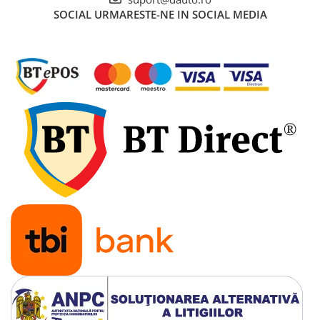
Ancorare Marfa
SOCIAL
URMARESTE-NE IN SOCIAL MEDIA
Accesorii Diverse
Accesorii iarna auto
Lanturi si sisteme antiderapante
auto
Lopeti zapada auto
Perii si raclete auto pentru iarna
Accesorii Pneumatice – Furtune,
Mufe, Electrovalve
Electrovalve si Supape Pneumatice
Furtune Pneumatice pentru Aer
Comprimat
Furtune si Pistoale pentru Umflat
Roti
Mufe de Cuplare Aer
Pistoale de Suflat Aer
Racorduri si Cuplaje Rapide
Pneumatice