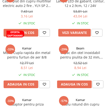
Cablu plat din cupru multifilar
Lampa LED de gabarit, contur,
electric auto 2 fire , YLY-SP 2 x
12 x 2.9cm, 12 / 24V
Rampe luminoase girofar
0,75
7,43 Lei
53,81 Lei
Rezistoare CANBUS LED
3,16 Lei
43,04 Lei
Stroboscoape Auto
IN STOC
IN STOC
Suporturi pentru girofare auto si
ADAUGA IN COS
VEZI VARIANTE
camion
Veste Reflectorizante de Avertizare
Elemente Caroserie
Kamar
Beam
-33%
-29%
Mufa, Cupla rapida din metal
Capac din otel inoxidabil
Capace inox si jante
pentru furtun de aer 8/8
pentru piulita de 32 mm,
Capace piulite
diametru 55 mm, inaltime 45
12,77 Lei
12,52 Lei
mm, potrivit si cu Alcoa
8,51 Lei
8,94 Lei
Deflectoare geam
IN STOC
IN STOC
Oglinzi auto
Parasolare Camion – Cabina si
ADAUGA IN COS
ADAUGA IN COS
Accesorii
Protectii si pasaje roti
Kamar
Kamar
-33%
-57%
Reclame Luminoase
Adaptor pentru priza
Cablu rotund din cupru