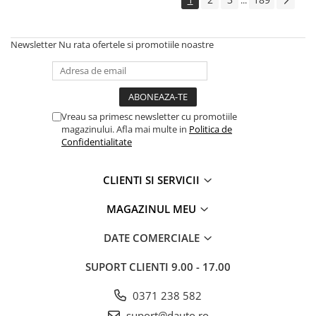
...
pini
Prize si stechere remorca, 7/13 pini
Newsletter
Nu rata ofertele si promotiile noastre
Prize, stechere si adaptoare
remorca N/S, 7/15 Pini
Relee auto
Sigurante Auto
Vreau sa primesc newsletter cu promotiile
Socluri pentru becuri auto
magazinului. Afla mai multe in
Politica de
Confidentialitate
Suporturi si socluri sigurante auto
Sprayuri, intretinere si cosmetica
CLIENTI SI SERVICII
auto
Aditivi auto
MAGAZINUL MEU
Cosmetica interior si exterior auto
DATE COMERCIALE
Degripante, lubrifianti, creme si
adezivi
SUPORT CLIENTI
9.00 - 17.00
Vopsea spray si antifoane
0371 238 582
Accesorii si Echipamente Auto
suport@dauto.ro