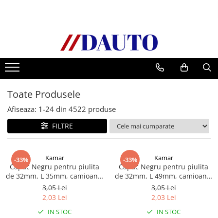
Toate Produsele
Bullbare, Suporti lumini camioane
Accesorii inox
DAF
Toate Produsele
CF Euro 6
DAF CF 85
Afiseaza:
1-
24
din
4522
produse
DAF XF 105
FILTRE
Daf XF 95
DAF XF Euro 6
Kamar
Kamar
Daf XG
-33%
-33%
Capac Negru pentru piulita
Capac Negru pentru piulita
Ford
de 32mm, L 35mm, camioane,
de 32mm, L 49mm, camioane,
semiremorci
semiremorci
Iveco
3,05 Lei
3,05 Lei
2,03 Lei
2,03 Lei
MAN
IN STOC
IN STOC
TGA