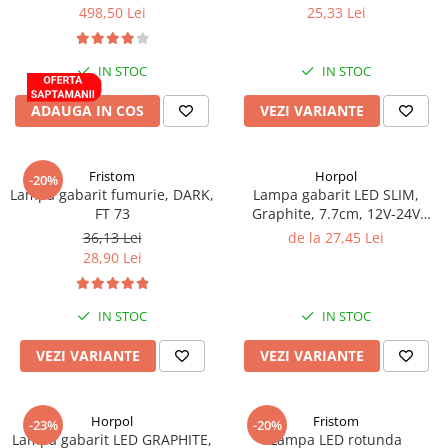
12/24V, 24.5cm, omologat
24V
Lampi de ceata
498,50 Lei
25,33 Lei
Lampi Gabarit LED
IN STOC
IN STOC
Lampi gabarit auto si remorci
Lampi gabarit cu brat auto si
ADAUGA IN COS
VEZI VARIANTE
remorci
Lampi interior, Plafoniere
Fristom
Horpol
Lampi LED auto dedicate
-20%
Lampa gabarit fumurie, DARK,
Lampa gabarit LED SLIM,
Lampi numar Inmatriculare
FT 73
Graphite, 7.7cm, 12V-24V
rosu, portocaliu, alb fumuriu
36,13 Lei
de la 27,45 Lei
Lampi Stop, Semnalizare & Triple
IP68
28,90 Lei
Lampi Fata cu Bec & Semnalizare
Lampi Fata LED & Semnalizare
IN STOC
IN STOC
Lampi Spate cu Bec & Triple
Lampi Spate LED & Triple
VEZI VARIANTE
VEZI VARIANTE
Seturi Lampi Spate Triple
Lumini de Zi, DRL
Horpol
Fristom
-23%
-20%
Proiectoare de lucru si marsarier
Lampa gabarit LED GRAPHITE,
Lampa LED rotunda