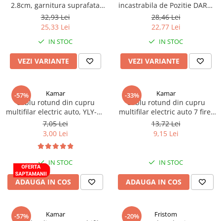
2.8cm, garnitura suprafata
incastrabila de Pozitie DARK,
Proiectoare suplimentare, Camion,
plana, 12V-24V
12/24V
Off Road
32,93 Lei
28,46 Lei
25,33 Lei
22,77 Lei
Proiectoare Full LED
IN STOC
IN STOC
Proiectoare Halogen plus LED
Dispozitive Avertizare
VEZI VARIANTE
VEZI VARIANTE
Accesorii Goarne Pneumatice
Autocolante reflectorizante si
Kamar
Kamar
-57%
-33%
fluorescente
Cablu rotund din cupru
Cablu rotund din cupru
Avertizare sonora
multifilar electric auto, YLY-SP
multifilar electric auto 7 fire,
2 x 0,75
YLYS 7x0.5
7,05 Lei
13,72 Lei
Claxoane Auto si Semnale Electrice
3,00 Lei
9,15 Lei
de Avertizare
Goarne si trompete cu aer
Benzi si placi reflectorizante
IN STOC
IN STOC
Girofaruri auto si camion
ADAUGA IN COS
ADAUGA IN COS
Goarne / Trompete Pneumatice
Kituri Instalare Goarne
Kamar
Fristom
-57%
-20%
Pneumatice