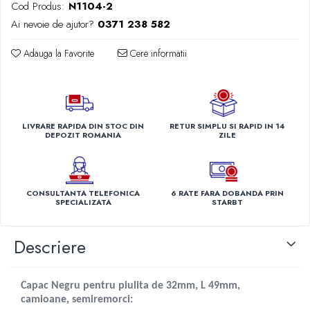
Volvo
Cod Produs:
N1104-2
Ai nevoie de ajutor?
0371 238 582
Volvo Aero
Volvo FH 2 Euro 4
Adauga la Favorite
Cere informatii
Volvo FH 3 Euro 5
Volvo FH 4 Euro 6
Volvo Model FM
Lumini, Becuri, Proiectoare
LIVRARE RAPIDA DIN STOC DIN
RETUR SIMPLU SI RAPID IN 14
Accesorii iluminare LED camioane
DEPOZIT ROMANIA
ZILE
Bare LED (LED Bar) off-road, auto
si camion
Becuri auto
CONSULTANTA TELEFONICA
6 RATE FARA DOBANDA PRIN
SPECIALIZATA
STARBT
Becuri Halogen Auto
Becuri Led Auto
Descriere
Becuri Xenon Auto
Seturi de Becuri Auto
Faruri Camioane, Utilaje &
Capac Negru pentru piulita de 32mm, L 49mm,
Tractoare
camioane, semiremorci: