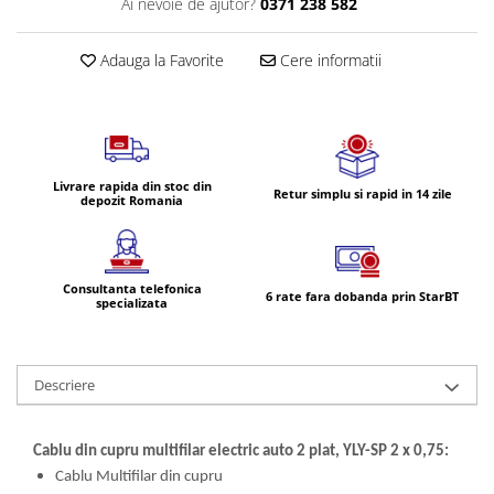
Ai nevoie de ajutor?
0371 238 582
Volvo
Volvo Aero
Adauga la Favorite
Cere informatii
Volvo FH 2 Euro 4
Volvo FH 3 Euro 5
Volvo FH 4 Euro 6
Volvo Model FM
Lumini, Becuri, Proiectoare
Livrare rapida din stoc din
Retur simplu si rapid in 14 zile
depozit Romania
Accesorii iluminare LED camioane
Bare LED (LED Bar) off-road, auto
si camion
Consultanta telefonica
6 rate fara dobanda prin StarBT
Becuri auto
specializata
Becuri Halogen Auto
Becuri Led Auto
Descriere
Becuri Xenon Auto
Seturi de Becuri Auto
Faruri Camioane, Utilaje &
Cablu din cupru multifilar electric auto 2 plat, YLY-SP 2 x 0,75:
Tractoare
Cablu Multifilar din cupru