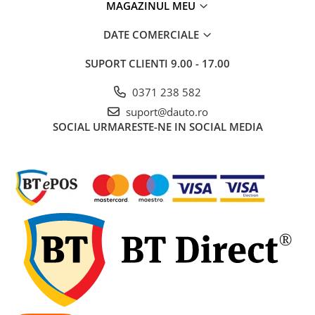
MAGAZINUL MEU
Electrice auto, camioane si remorci
Borne si Conectori Baterie Auto
DATE COMERCIALE
Cabluri Auto Spiralate
SUPORT CLIENTI
9.00 - 17.00
Cabluri Multifilare Auto
0371 238 582
Comutatoare si intrerupatoare
auto
suport@dauto.ro
SOCIAL
URMARESTE-NE IN SOCIAL MEDIA
Conectori Cabluri si Izolatie Auto
Instalatii Electrice pentru Remorci
Instalatii Electrice Proiectoare
Invertoare de tensiune
Prize bricheta & USB
Prize, stechere si mufe auto
Conectori instalatii electrice auto,
camion si remorca
Mufe si conectori auto etansi
Prize si conectori alimentare 2/3