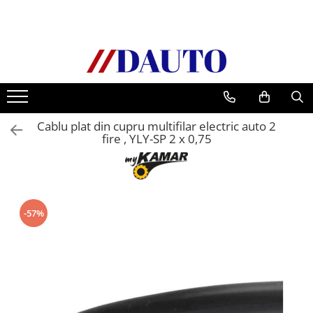
Toate Produsele
Bullbare, Suporti lumini camioane
Accesorii inox
DAF
Cablu plat din cupru multifilar electric auto 2
CF Euro 6
fire , YLY-SP 2 x 0,75
DAF CF 85
DAF XF 105
Daf XF 95
DAF XF Euro 6
-57%
Daf XG
Ford
Iveco
MAN
TGA