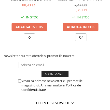
reparatii caroserie si
buc
88,43 Lei
7,47 Lei
Rampe luminoase girofar
componente auto
5,75 Lei
Rezistoare CANBUS LED
IN STOC
IN STOC
Stroboscoape Auto
ADAUGA IN COS
ADAUGA IN COS
Suporturi pentru girofare auto si
camion
Veste Reflectorizante de Avertizare
Conținutul pachetului:
Set profesional de 3.000 de capse
Elemente Caroserie
Capace inox si jante
Newsletter
Nu rata ofertele si promotiile noastre
Capace piulite
Mod de utilizare
Deflectoare geam
Conceput pentru utilizare împreună cu aparate de sudură
pentru plastic, pentru repararea pieselor din plastic ale
Oglinzi auto
Vreau sa primesc newsletter cu promotiile
mașinilor.
magazinului. Afla mai multe in
Politica de
Parasolare Camion – Cabina si
Confidentialitate
Accesorii
Protectii si pasaje roti
CLIENTI SI SERVICII
Reclame Luminoase