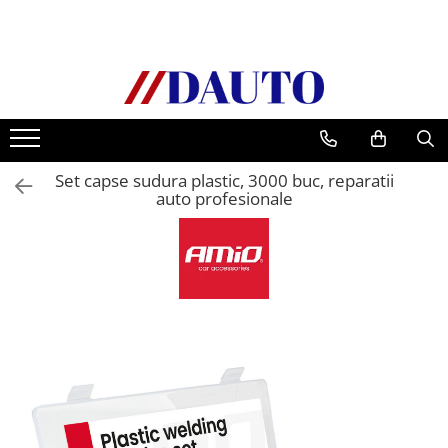
Toate Produsele
Bullbare, Suporti lumini camioane
Accesorii inox
DAF
Set capse sudura plastic, 3000 buc, reparatii
CF Euro 6
auto profesionale
DAF CF 85
DAF XF 105
Daf XF 95
DAF XF Euro 6
Daf XG
Ford
Iveco
MAN
TGA