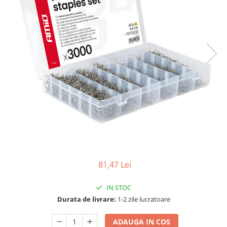
TGL
TGS
TGX
Mercedes Actros
Mercedes Actros MP2
Mercedes Actros MP3
Mercedes Actros MP4, MP5
Mercedes Actros MP6
Mercedes Arocs
RENAULT
Magnum
Premium
81,47 Lei
T Line
IN STOC
Scania
Durata de livrare:
1-2 zile lucratoare
Scania R S G P Next Generation
Scania RPG
ADAUGA IN COS