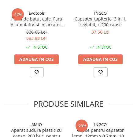
Proiectoare suplimentare, Camion,
Destinație: ateliere, centre de service, reparații
Off Road
caroserie
Evotools
INGCO
-17%
Pistol de batut cuie, Fara
Capsator tapiterie, 3 in 1,
Proiectoare Full LED
Greutate: 0,672 kg
Acumulator si Incarcator,
reglabil, + 200 capse
Proiectoare Halogen plus LED
20V, 60 buc/min, Cuie 50
820,66 Lei
37,56 Lei
Dimensiuni: 28x5x18 cm
Dispozitive Avertizare
mm, Capse 40 mm
683,88 Lei
Accesorii Goarne Pneumatice
IN STOC
IN STOC
Autocolante reflectorizante si
ADAUGA IN COS
ADAUGA IN COS
fluorescente
Avertizare sonora
Claxoane Auto si Semnale Electrice
de Avertizare
Goarne si trompete cu aer
Benzi si placi reflectorizante
PRODUSE SIMILARE
Girofaruri auto si camion
Goarne / Trompete Pneumatice
AMIO
INGCO
-23%
Kituri Instalare Goarne
Aparat sudura plastic cu
Capse pentru capsator
Pneumatice
capse, 200 buc, pentru
lemn, 12mm x 0.7mm, 1000