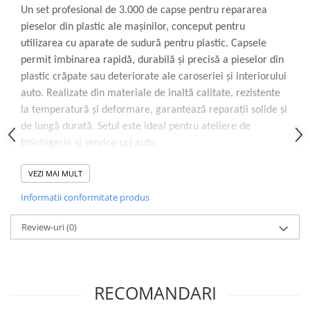
Lampi de ceata
Un set profesional de 3.000 de capse pentru repararea
pieselor din plastic ale mașinilor, conceput pentru
Lampi Gabarit LED
utilizarea cu aparate de sudură pentru plastic. Capsele
Lampi gabarit auto si remorci
permit îmbinarea rapidă, durabilă și precisă a pieselor din
Lampi gabarit cu brat auto si
plastic crăpate sau deteriorate ale caroseriei și interiorului
remorci
auto. Realizate din materiale de înaltă calitate, rezistente
Lampi interior, Plafoniere
la temperatură și deformare, garantează reparații solide și
Lampi LED auto dedicate
de lungă durată. Setul este ideal pentru ateliere de
tinichigerie și service-uri auto.
Lampi numar Inmatriculare
Lampi Stop, Semnalizare & Triple
VEZI MAI MULT
Lampi Fata cu Bec & Semnalizare
Specificații tehnice:
Informatii conformitate produs
Lampi Fata LED & Semnalizare
Număr de piese: 3000
Lampi Spate cu Bec & Triple
Review-uri
(0)
Tip: capse pentru plastic
Lampi Spate LED & Triple
Material: plastic durabil și oțel
Seturi Lampi Spate Triple
Lumini de Zi, DRL
Aplicație: reparații ale componentelor din plastic ale
RECOMANDARI
Proiectoare de lucru si marsarier
caroseriei și interiorului