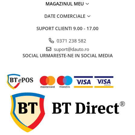
MAGAZINUL MEU
Electrice auto, camioane si remorci
Borne si Conectori Baterie Auto
DATE COMERCIALE
Cabluri Auto Spiralate
SUPORT CLIENTI
9.00 - 17.00
Cabluri Multifilare Auto
Comutatoare si intrerupatoare
0371 238 582
auto
suport@dauto.ro
SOCIAL
URMARESTE-NE IN SOCIAL MEDIA
Conectori Cabluri si Izolatie Auto
Instalatii Electrice pentru Remorci
Instalatii Electrice Proiectoare
Invertoare de tensiune
Prize bricheta & USB
Prize, stechere si mufe auto
Conectori instalatii electrice auto,
camion si remorca
Întreținere
Mufe si conectori auto etansi
Fabricate din materiale de înaltă calitate, rezistente la
Prize si conectori alimentare 2/3