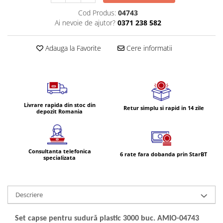
Volvo
Cod Produs:
04743
Volvo Aero
Ai nevoie de ajutor?
0371 238 582
Volvo FH 2 Euro 4
Volvo FH 3 Euro 5
Adauga la Favorite
Cere informatii
Volvo FH 4 Euro 6
Volvo Model FM
Lumini, Becuri, Proiectoare
Accesorii iluminare LED camioane
Livrare rapida din stoc din
Retur simplu si rapid in 14 zile
Bare LED (LED Bar) off-road, auto
depozit Romania
si camion
Becuri auto
Consultanta telefonica
Becuri Halogen Auto
6 rate fara dobanda prin StarBT
specializata
Becuri Led Auto
Becuri Xenon Auto
Seturi de Becuri Auto
Descriere
Faruri Camioane, Utilaje &
Tractoare
Set capse pentru sudură plastic 3000 buc.
AMIO-04743