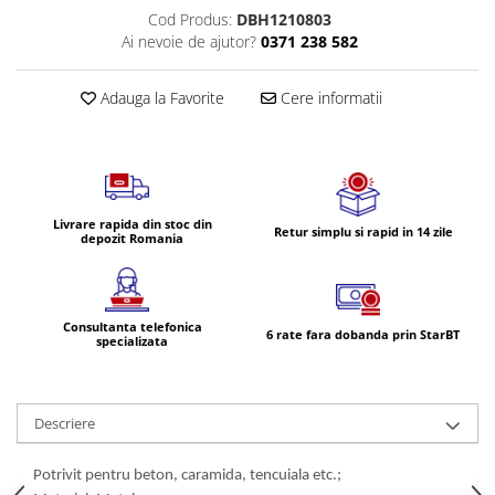
Volvo Aero
Cod Produs:
DBH1210803
Parasolare Auto pentru Parbriz si
Volvo FH 2 Euro 4
Ai nevoie de ajutor?
0371 238 582
Geamuri
Volvo FH 3 Euro 5
Perii, Bureti si Lavete Auto
Volvo FH 4 Euro 6
Adauga la Favorite
Cere informatii
Accesorii spalare auto
Volvo Model FM
Lavete si microfibra auto
Manusi si bureti spalare auto
Perii detailing si jante
Livrare rapida din stoc din
Perii spalare auto
Retur simplu si rapid in 14 zile
depozit Romania
Prosoape auto pentru uscare
Seturi curatare auto
Statii radio CB auto si camion
Consultanta telefonica
6 rate fara dobanda prin StarBT
specializata
Suporturi Numar de Inmatriculare
Suporturi telefon si tableta auto
Testere si Diagnoza Auto
Descriere
Ventilatoare Auto
Potrivit pentru beton, caramida, tencuiala etc.;