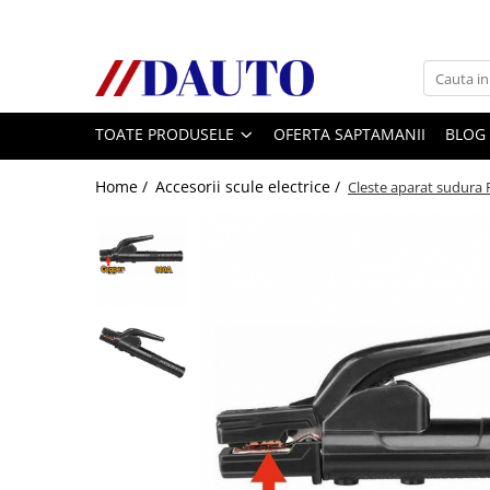
Toate Produsele
Bullbare, Suporti lumini camioane
TOATE PRODUSELE
OFERTA SAPTAMANII
BLOG
Accesorii inox
DAF
Home /
Accesorii scule electrice /
Cleste aparat sudura
CF Euro 6
DAF CF 85
DAF XF 105
Daf XF 95
DAF XF Euro 6
Daf XG
Ford
Iveco
MAN
TGA