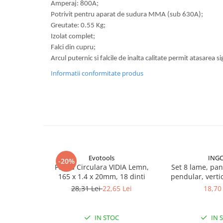
Volvo
Amperaj: 800A;
Potrivit pentru aparat de sudura MMA (sub 630A);
Volvo Aero
Greutate: 0.55 Kg;
Volvo FH 2 Euro 4
Izolat complet;
Volvo FH 3 Euro 5
Falci din cupru;
Volvo FH 4 Euro 6
Arcul puternic si falcile de inalta calitate permit atasarea si
Volvo Model FM
Informatii conformitate produs
Lumini, Becuri, Proiectoare
Accesorii iluminare LED camioane
Bare LED (LED Bar) off-road, auto
si camion
Becuri auto
Becuri Halogen Auto
Evotools
ING
-20%
Becuri Led Auto
Panza Circulara VIDIA Lemn,
Set 8 lame, pan
165 x 1.4 x 20mm, 18 dinti
pendular, vertic
Becuri Xenon Auto
lemn, 
28,31 Lei
22,65 Lei
18,70 
Seturi de Becuri Auto
Faruri Camioane, Utilaje &
Tractoare
IN STOC
IN 