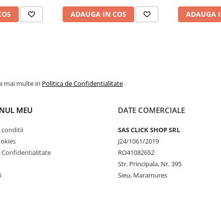
COS
ADAUGA IN COS
ADAUGA I
la mai multe in
Politica de Confidentialitate
NUL MEU
DATE COMERCIALE
 conditii
SAS CLICK SHOP SRL
ookies
J24/1061/2019
e Confidentialitate
RO41082652
Str. Principala, Nr. 395
i
Sieu, Maramures