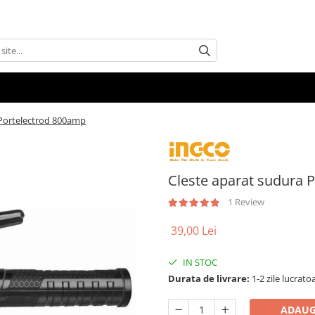
 Portelectrod 800amp
Cleste aparat sudura 
1 Review
39,00 Lei
IN STOC
Durata de livrare:
1-2 zile lucrato
ADAUG