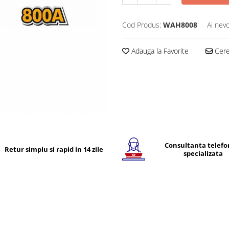
Cod Produs:
WAH8008
Ai nevo
Adauga la Favorite
Cere 
Consultanta telefo
Retur simplu si rapid in 14 zile
specializata