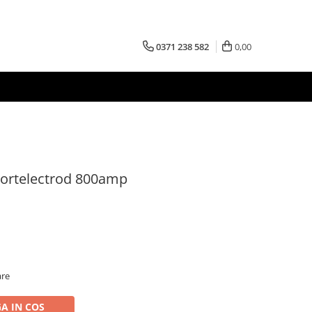
0371 238 582
0,00
Portelectrod 800amp
are
A IN COS