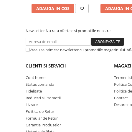
Lampi de ceata
ADAUGA IN COS
ADAUGA IN 
Lampi Gabarit LED
Lampi gabarit auto si remorci
Lampi gabarit cu brat auto si
Newsletter
Nu rata ofertele si promotiile noastre
remorci
Lampi interior, Plafoniere
Vreau sa primesc newsletter cu promotiile magazinului. Af
Lampi LED auto dedicate
Lampi numar Inmatriculare
CLIENTI SI SERVICII
MAGAZI
Lampi Stop, Semnalizare & Triple
Cont home
Termeni si
Lampi Fata cu Bec & Semnalizare
Status comanda
Politica C
Lampi Fata LED & Semnalizare
Fidelitate
Politica d
Lampi Spate cu Bec & Triple
Reduceri si Promotii
Contact
Lampi Spate LED & Triple
Livrare
Despre no
Seturi Lampi Spate Triple
Politica de Retur
Lumini de Zi, DRL
Formular de Retur
Garantia Produselor
Proiectoare de lucru si marsarier
Metode de Plata