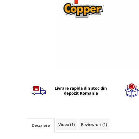
TGL
TGS
TGX
Mercedes Actros
Mercedes Actros MP2
Mercedes Actros MP3
Mercedes Actros MP4, MP5
Mercedes Actros MP6
Mercedes Arocs
Distribuie
pe
RENAULT
Facebook
Livrare rapida din stoc din
Magnum
depozit Romania
Premium
T Line
Scania
Scania R S G P Next Generation
Video
(1)
Review-uri
(1)
Descriere
Scania RPG