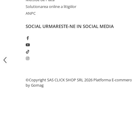
Proiectoare suplimentare, Camion,
Solutionarea online a litigiilor
Off Road
ANPC
Proiectoare Full LED
SOCIAL
URMARESTE-NE IN SOCIAL MEDIA
Proiectoare Halogen plus LED
Dispozitive Avertizare
Accesorii Goarne Pneumatice
Autocolante reflectorizante si
fluorescente
Avertizare sonora
Claxoane Auto si Semnale Electrice
©Copyright SAS CLICK SHOP SRL 2026
Platforma E-commerc
de Avertizare
by Gomag
Goarne si trompete cu aer
Benzi si placi reflectorizante
Girofaruri auto si camion
Goarne / Trompete Pneumatice
Kituri Instalare Goarne
Pneumatice