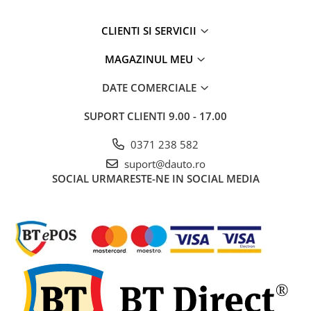
Rampe luminoase girofar
CLIENTI SI SERVICII
Rezistoare CANBUS LED
MAGAZINUL MEU
Stroboscoape Auto
Suporturi pentru girofare auto si
DATE COMERCIALE
camion
SUPORT CLIENTI
9.00 - 17.00
Veste Reflectorizante de Avertizare
Elemente Caroserie
0371 238 582
Capace inox si jante
suport@dauto.ro
Capace piulite
SOCIAL
URMARESTE-NE IN SOCIAL MEDIA
Deflectoare geam
Oglinzi auto
Parasolare Camion – Cabina si
Accesorii
Protectii si pasaje roti
Reclame Luminoase