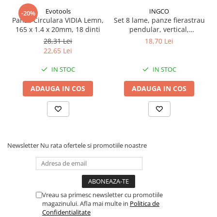
Proiectoare suplimentare, Camion,
Evotools
INGCO
-20%
Off Road
Panza Circulara VIDIA Lemn,
Set 8 lame, panze fierastrau
165 x 1.4 x 20mm, 18 dinti
pendular, vertical,
Proiectoare Full LED
aluminiu, lemn, metal
28,31 Lei
18,70 Lei
Proiectoare Halogen plus LED
22,65 Lei
Dispozitive Avertizare
Accesorii Goarne Pneumatice
IN STOC
IN STOC
Autocolante reflectorizante si
ADAUGA IN COS
ADAUGA IN COS
fluorescente
Avertizare sonora
Claxoane Auto si Semnale Electrice
de Avertizare
Newsletter
Nu rata ofertele si promotiile noastre
Goarne si trompete cu aer
Benzi si placi reflectorizante
Girofaruri auto si camion
Goarne / Trompete Pneumatice
Vreau sa primesc newsletter cu promotiile
magazinului. Afla mai multe in
Politica de
Kituri Instalare Goarne
Confidentialitate
Pneumatice