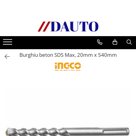
Toate Produsele
Bullbare, Suporti lumini camioane
Accesorii inox
DAF
Burghiu beton SDS Max, 20mm x 540mm
CF Euro 6
DAF CF 85
DAF XF 105
Daf XF 95
DAF XF Euro 6
Daf XG
Ford
Iveco
MAN
TGA