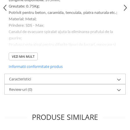
Lungime disponibila: 395mm;
Lampi de ceata
Greutate: 0.75Kg;
Lampi Gabarit LED
Potrivit pentru beton, caramida, tencuiala, piatra naturala etc.;
Material: Metal;
Lampi gabarit auto si remorci
Prindere: SDS - Max;
Lampi gabarit cu brat auto si
Canalul de evacuare spiralat ajuta la eliminarea prafului de la
remorci
gaurire;
Lampi interior, Plafoniere
Produsul este ideal pentru diferite tipuri de lucrari, renovare si
Lampi LED auto dedicate
finisare;
VEZI MAI MULT
Pentru toate ciocanele rotopercutoare cu sistem de prindere SDS
Lampi numar Inmatriculare
- Max.
Informatii conformitate produs
Lampi Stop, Semnalizare & Triple
Lampi Fata cu Bec & Semnalizare
Caracteristici
Lampi Fata LED & Semnalizare
Review-uri
(0)
Lampi Spate cu Bec & Triple
Lampi Spate LED & Triple
Seturi Lampi Spate Triple
PRODUSE SIMILARE
Lumini de Zi, DRL
Proiectoare de lucru si marsarier