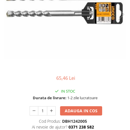
TGL
TGS
TGX
Mercedes Actros
Mercedes Actros MP2
Mercedes Actros MP3
Mercedes Actros MP4, MP5
Mercedes Actros MP6
Mercedes Arocs
RENAULT
65,46 Lei
Magnum
IN STOC
Premium
Durata de livrare:
1-2 zile lucratoare
T Line
Scania
ADAUGA IN COS
Scania R S G P Next Generation
Cod Produs:
DBH1242005
Scania RPG
Ai nevoie de ajutor?
0371 238 582