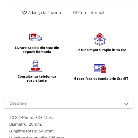
Volvo
Volvo Aero
Adauga la Favorite
Cere informatii
Volvo FH 2 Euro 4
Volvo FH 3 Euro 5
Volvo FH 4 Euro 6
Volvo Model FM
Livrare rapida din stoc din
Retur simplu si rapid in 14 zile
Lumini, Becuri, Proiectoare
depozit Romania
Accesorii iluminare LED camioane
Bare LED (LED Bar) off-road, auto
si camion
Consultanta telefonica
6 rate fara dobanda prin StarBT
specializata
Becuri auto
Becuri Halogen Auto
Becuri Led Auto
Descriere
Becuri Xenon Auto
Seturi de Becuri Auto
20 X 540mm, SDS Max;
Diametru: 20mm;
Faruri Camioane, Utilaje &
Lungime totala: 540mm;
Tractoare