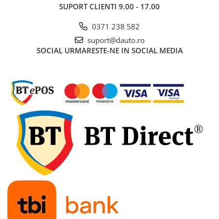
SUPORT CLIENTI
9.00 - 17.00
Rampe luminoase girofar
0371 238 582
Rezistoare CANBUS LED
suport@dauto.ro
Stroboscoape Auto
SOCIAL
URMARESTE-NE IN SOCIAL MEDIA
Suporturi pentru girofare auto si
camion
Veste Reflectorizante de Avertizare
Elemente Caroserie
Capace inox si jante
Capace piulite
Deflectoare geam
Oglinzi auto
Parasolare Camion – Cabina si
Accesorii
Protectii si pasaje roti
Reclame Luminoase