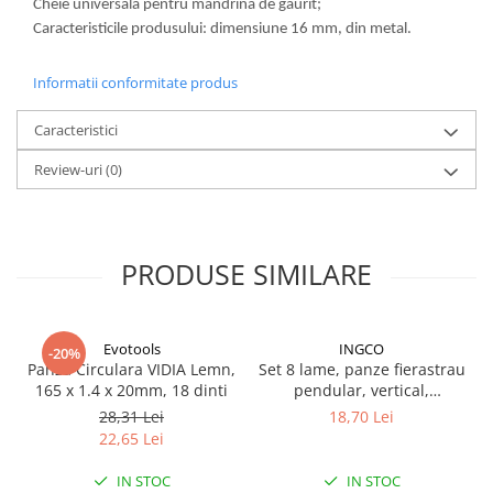
Cheie universala pentru mandrina de gaurit;
Lampi de ceata
Caracteristicile produsului: dimensiune 16 mm, din metal.
Lampi Gabarit LED
Lampi gabarit auto si remorci
Informatii conformitate produs
Lampi gabarit cu brat auto si
Caracteristici
remorci
Lampi interior, Plafoniere
Review-uri
(0)
Lampi LED auto dedicate
Lampi numar Inmatriculare
Lampi Stop, Semnalizare & Triple
PRODUSE SIMILARE
Lampi Fata cu Bec & Semnalizare
Lampi Fata LED & Semnalizare
Evotools
INGCO
-20%
Lampi Spate cu Bec & Triple
Panza Circulara VIDIA Lemn,
Set 8 lame, panze fierastrau
Lampi Spate LED & Triple
165 x 1.4 x 20mm, 18 dinti
pendular, vertical,
aluminiu, lemn, metal
Seturi Lampi Spate Triple
28,31 Lei
18,70 Lei
22,65 Lei
Lumini de Zi, DRL
Proiectoare de lucru si marsarier
IN STOC
IN STOC