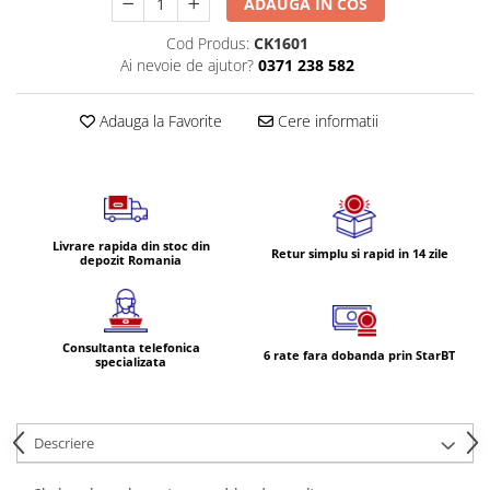
ADAUGA IN COS
Volvo
Volvo Aero
Cod Produs:
CK1601
Ai nevoie de ajutor?
0371 238 582
Volvo FH 2 Euro 4
Volvo FH 3 Euro 5
Adauga la Favorite
Cere informatii
Volvo FH 4 Euro 6
Volvo Model FM
Lumini, Becuri, Proiectoare
Accesorii iluminare LED camioane
Bare LED (LED Bar) off-road, auto
Livrare rapida din stoc din
Retur simplu si rapid in 14 zile
depozit Romania
si camion
Becuri auto
Becuri Halogen Auto
Consultanta telefonica
6 rate fara dobanda prin StarBT
Becuri Led Auto
specializata
Becuri Xenon Auto
Seturi de Becuri Auto
Descriere
Faruri Camioane, Utilaje &
Tractoare