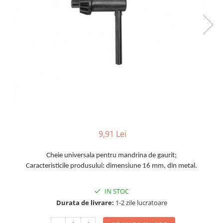
TGL
TGS
TGX
Mercedes Actros
Mercedes Actros MP2
Mercedes Actros MP3
Mercedes Actros MP4, MP5
Mercedes Actros MP6
Mercedes Arocs
RENAULT
9,91 Lei
Magnum
Cheie universala pentru mandrina de gaurit;
Premium
Caracteristicile produsului: dimensiune 16 mm, din metal.
T Line
Scania
IN STOC
Scania R S G P Next Generation
Durata de livrare:
1-2 zile lucratoare
Scania RPG