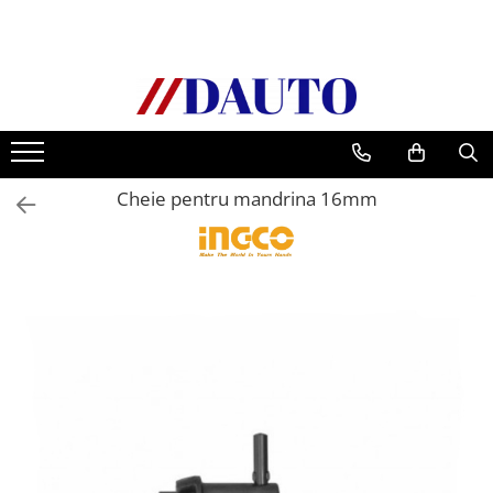
Toate Produsele
Bullbare, Suporti lumini camioane
Accesorii inox
DAF
Cheie pentru mandrina 16mm
CF Euro 6
DAF CF 85
DAF XF 105
Daf XF 95
DAF XF Euro 6
Daf XG
Ford
Iveco
MAN
TGA