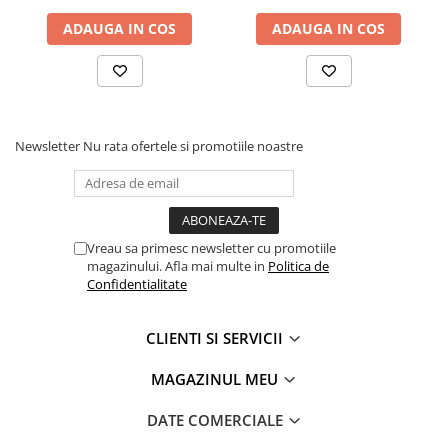
Proiectoare suplimentare, Camion,
ADAUGA IN COS
ADAUGA IN COS
Off Road
Proiectoare Full LED
Proiectoare Halogen plus LED
Dispozitive Avertizare
Accesorii Goarne Pneumatice
Newsletter
Nu rata ofertele si promotiile noastre
Autocolante reflectorizante si
fluorescente
Avertizare sonora
Vreau sa primesc newsletter cu promotiile
Claxoane Auto si Semnale Electrice
magazinului. Afla mai multe in
Politica de
de Avertizare
Confidentialitate
Goarne si trompete cu aer
Benzi si placi reflectorizante
CLIENTI SI SERVICII
Girofaruri auto si camion
MAGAZINUL MEU
Goarne / Trompete Pneumatice
DATE COMERCIALE
Kituri Instalare Goarne
Pneumatice