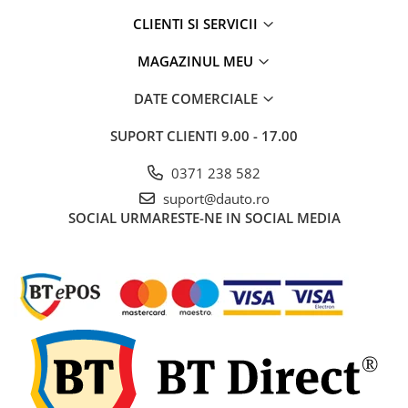
Rampe luminoase girofar
CLIENTI SI SERVICII
Rezistoare CANBUS LED
MAGAZINUL MEU
Stroboscoape Auto
DATE COMERCIALE
Suporturi pentru girofare auto si
camion
SUPORT CLIENTI
9.00 - 17.00
Veste Reflectorizante de Avertizare
0371 238 582
Elemente Caroserie
suport@dauto.ro
Capace inox si jante
SOCIAL
URMARESTE-NE IN SOCIAL MEDIA
Capace piulite
Deflectoare geam
Oglinzi auto
Parasolare Camion – Cabina si
Accesorii
Protectii si pasaje roti
Reclame Luminoase