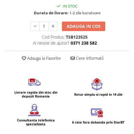
Volvo
IN STOC
Volvo Aero
Durata de livrare:
1-2 zile lucratoare
Volvo FH 2 Euro 4
ADAUGA IN COS
Volvo FH 3 Euro 5
Volvo FH 4 Euro 6
Cod Produs:
TSB123525
Volvo Model FM
Ai nevoie de ajutor?
0371 238 582
Lumini, Becuri, Proiectoare
Accesorii iluminare LED camioane
Adauga la Favorite
Cere informatii
Bare LED (LED Bar) off-road, auto
si camion
Becuri auto
Becuri Halogen Auto
Livrare rapida din stoc din
Retur simplu si rapid in 14 zile
depozit Romania
Becuri Led Auto
Becuri Xenon Auto
Seturi de Becuri Auto
Consultanta telefonica
Faruri Camioane, Utilaje &
6 rate fara dobanda prin StarBT
specializata
Tractoare