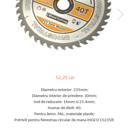
TGL
TGS
TGX
Mercedes Actros
Mercedes Actros MP2
Mercedes Actros MP3
Mercedes Actros MP4, MP5
Mercedes Actros MP6
Mercedes Arocs
RENAULT
52,20 Lei
Magnum
Diametru exterior: 235mm;
Premium
Diametru interior de prindere: 30mm;
T Line
Inel de reducere: 16mm si 25.4mm;
Scania
Numar de dinti: 40;
Pentru lemn, PAL, materiale plastic;
Scania R S G P Next Generation
Potrivit pentru fierestrau circular de mana INGCO CS2358;
Scania RPG