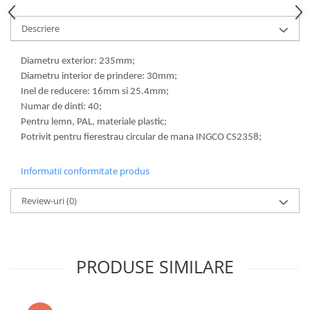
Lampi de ceata
Descriere
Lampi Gabarit LED
Lampi gabarit auto si remorci
Diametru exterior: 235mm;
Lampi gabarit cu brat auto si
Diametru interior de prindere: 30mm;
remorci
Inel de reducere: 16mm si 25.4mm;
Lampi interior, Plafoniere
Numar de dinti: 40;
Lampi LED auto dedicate
Pentru lemn, PAL, materiale plastic;
Potrivit pentru fierestrau circular de mana INGCO CS2358;
Lampi numar Inmatriculare
Lampi Stop, Semnalizare & Triple
Informatii conformitate produs
Lampi Fata cu Bec & Semnalizare
Review-uri
(0)
Lampi Fata LED & Semnalizare
Lampi Spate cu Bec & Triple
Lampi Spate LED & Triple
Seturi Lampi Spate Triple
PRODUSE SIMILARE
Lumini de Zi, DRL
Proiectoare de lucru si marsarier