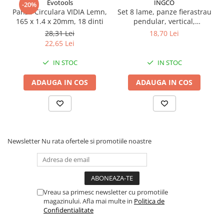
Evotools
INGCO
-20%
Proiectoare suplimentare, Camion,
Panza Circulara VIDIA Lemn,
Set 8 lame, panze fierastrau
Off Road
165 x 1.4 x 20mm, 18 dinti
pendular, vertical,
aluminiu, lemn, metal
Proiectoare Full LED
28,31 Lei
18,70 Lei
22,65 Lei
Proiectoare Halogen plus LED
Dispozitive Avertizare
IN STOC
IN STOC
Accesorii Goarne Pneumatice
ADAUGA IN COS
ADAUGA IN COS
Autocolante reflectorizante si
fluorescente
Avertizare sonora
Claxoane Auto si Semnale Electrice
de Avertizare
Newsletter
Nu rata ofertele si promotiile noastre
Goarne si trompete cu aer
Benzi si placi reflectorizante
Girofaruri auto si camion
Vreau sa primesc newsletter cu promotiile
Goarne / Trompete Pneumatice
magazinului. Afla mai multe in
Politica de
Confidentialitate
Kituri Instalare Goarne
Pneumatice