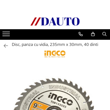
Toate Produsele
Bullbare, Suporti lumini camioane
Accesorii inox
DAF
Disc, panza cu vidia, 235mm x 30mm, 40 dinti
CF Euro 6
DAF CF 85
DAF XF 105
Daf XF 95
DAF XF Euro 6
Daf XG
Ford
Iveco
MAN
TGA