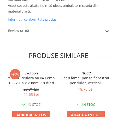
Din material dur, pentru uz universal;
Lampi de ceata
Acest set este alcatuit din 10 piese, ambalate in caseta din
Lampi Gabarit LED
material plastic.
Lampi gabarit auto si remorci
Informatii conformitate produs
Lampi gabarit cu brat auto si
Review-uri
(0)
remorci
Lampi interior, Plafoniere
Lampi LED auto dedicate
PRODUSE SIMILARE
Lampi numar Inmatriculare
Lampi Stop, Semnalizare & Triple
Lampi Fata cu Bec & Semnalizare
Evotools
INGCO
-20%
Lampi Fata LED & Semnalizare
Panza Circulara VIDIA Lemn,
Set 8 lame, panze fierastrau
165 x 1.4 x 20mm, 18 dinti
pendular, vertical,
Lampi Spate cu Bec & Triple
aluminiu, lemn, metal
28,31 Lei
18,70 Lei
Lampi Spate LED & Triple
22,65 Lei
Seturi Lampi Spate Triple
Lumini de Zi, DRL
IN STOC
IN STOC
Proiectoare de lucru si marsarier
ADAUGA IN COS
ADAUGA IN COS