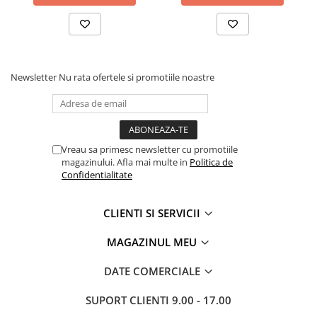
Proiectoare suplimentare, Camion,
Off Road
Proiectoare Full LED
Proiectoare Halogen plus LED
Newsletter
Nu rata ofertele si promotiile noastre
Dispozitive Avertizare
Accesorii Goarne Pneumatice
Autocolante reflectorizante si
fluorescente
Vreau sa primesc newsletter cu promotiile
Avertizare sonora
magazinului. Afla mai multe in
Politica de
Confidentialitate
Claxoane Auto si Semnale Electrice
de Avertizare
CLIENTI SI SERVICII
Goarne si trompete cu aer
Benzi si placi reflectorizante
MAGAZINUL MEU
Girofaruri auto si camion
DATE COMERCIALE
Goarne / Trompete Pneumatice
Kituri Instalare Goarne
SUPORT CLIENTI
9.00 - 17.00
Pneumatice