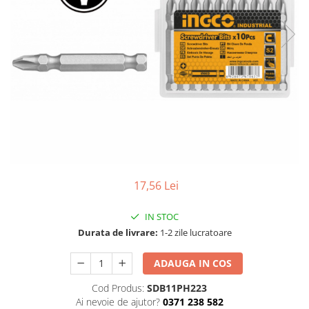
TGL
TGS
TGX
Mercedes Actros
Mercedes Actros MP2
Mercedes Actros MP3
Mercedes Actros MP4, MP5
Mercedes Actros MP6
Mercedes Arocs
RENAULT
17,56 Lei
Magnum
IN STOC
Premium
Durata de livrare:
1-2 zile lucratoare
T Line
Scania
ADAUGA IN COS
Scania R S G P Next Generation
Cod Produs:
SDB11PH223
Scania RPG
Ai nevoie de ajutor?
0371 238 582