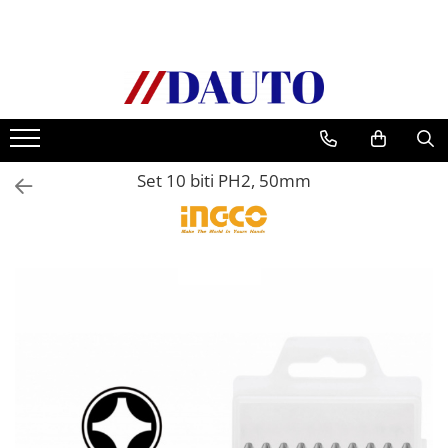
Toate Produsele
Bullbare, Suporti lumini camioane
Accesorii inox
DAF
Set 10 biti PH2, 50mm
CF Euro 6
DAF CF 85
DAF XF 105
Daf XF 95
DAF XF Euro 6
Daf XG
Ford
Iveco
MAN
TGA