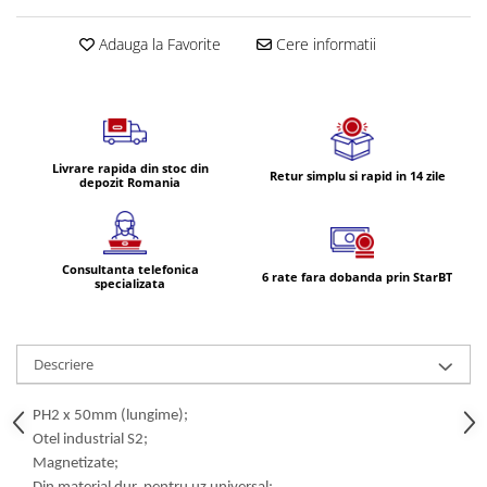
Volvo
Volvo Aero
Adauga la Favorite
Cere informatii
Volvo FH 2 Euro 4
Volvo FH 3 Euro 5
Volvo FH 4 Euro 6
Volvo Model FM
Livrare rapida din stoc din
Retur simplu si rapid in 14 zile
Lumini, Becuri, Proiectoare
depozit Romania
Accesorii iluminare LED camioane
Bare LED (LED Bar) off-road, auto
si camion
Consultanta telefonica
6 rate fara dobanda prin StarBT
specializata
Becuri auto
Becuri Halogen Auto
Becuri Led Auto
Descriere
Becuri Xenon Auto
Seturi de Becuri Auto
PH2 x 50mm (lungime);
Otel industrial S2;
Faruri Camioane, Utilaje &
Magnetizate;
Tractoare