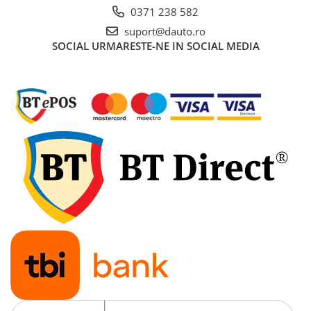
0371 238 582
Rampe luminoase girofar
suport@dauto.ro
Rezistoare CANBUS LED
SOCIAL
URMARESTE-NE IN SOCIAL MEDIA
Stroboscoape Auto
Suporturi pentru girofare auto si
camion
Veste Reflectorizante de Avertizare
Elemente Caroserie
Capace inox si jante
Capace piulite
Deflectoare geam
Oglinzi auto
Parasolare Camion – Cabina si
Accesorii
Protectii si pasaje roti
Reclame Luminoase