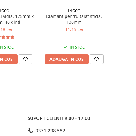
NGCO
INGCO
u vidia, 125mm x
Diamant pentru taiat sticla,
Burghiu 
, 40 dinti
130mm
metal M2 H
,18 Lei
11,15 Lei
IN STOC
IN STOC
N COS
ADAUGA IN COS
ADAUG
SUPORT CLIENTI
9.00 - 17.00
0371 238 582