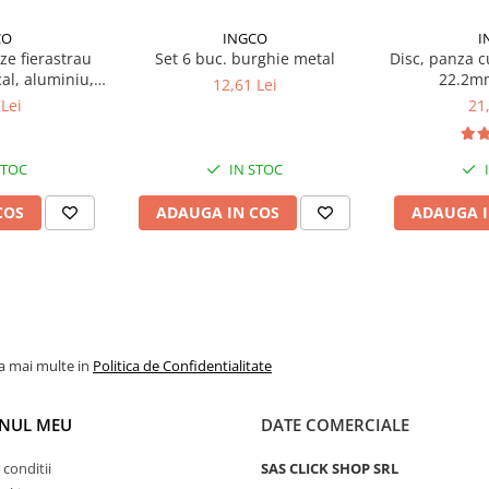
CO
INGCO
I
ze fierastrau
Set 6 buc. burghie metal
Disc, panza c
al, aluminiu,
22.2mm
12,61 Lei
metal
Lei
21
STOC
IN STOC
COS
ADAUGA IN COS
ADAUGA I
la mai multe in
Politica de Confidentialitate
NUL MEU
DATE COMERCIALE
 conditii
SAS CLICK SHOP SRL