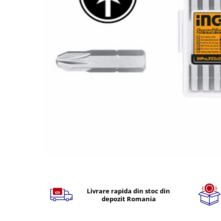
TGL
TGS
TGX
Mercedes Actros
Mercedes Actros MP2
Mercedes Actros MP3
Mercedes Actros MP4, MP5
Mercedes Actros MP6
Mercedes Arocs
RENAULT
Magnum
Premium
Distribuie
T Line
pe
Scania
Facebook
Livrare rapida din stoc din
Scania R S G P Next Generation
depozit Romania
Scania RPG