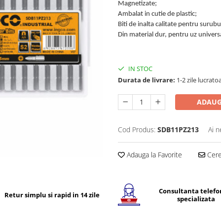
Magnetizate;
Ambalat in cutie de plastic;
Biti de inalta calitate pentru surubur
Din material dur, pentru uz univers
IN STOC
Durata de livrare:
1-2 zile lucrato
ADAUG
Cod Produs:
SDB11PZ213
Ai n
Adauga la Favorite
Cere 
Consultanta telefo
Retur simplu si rapid in 14 zile
specializata