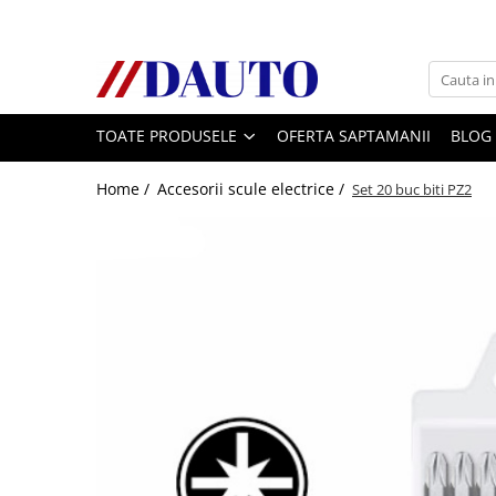
Toate Produsele
Bullbare, Suporti lumini camioane
TOATE PRODUSELE
OFERTA SAPTAMANII
BLOG
Accesorii inox
DAF
Home /
Accesorii scule electrice /
Set 20 buc biti PZ2
CF Euro 6
DAF CF 85
DAF XF 105
Daf XF 95
DAF XF Euro 6
Daf XG
Ford
Iveco
MAN
TGA