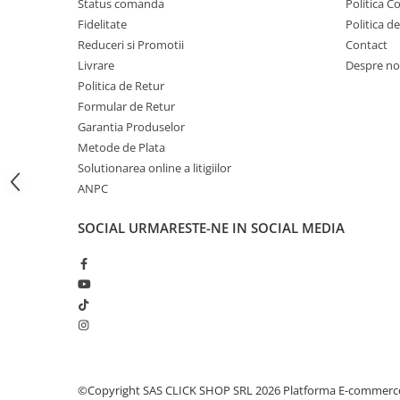
Status comanda
Politica C
Proiectoare suplimentare, Camion,
Fidelitate
Politica d
Off Road
Reduceri si Promotii
Contact
Proiectoare Full LED
Livrare
Despre no
Proiectoare Halogen plus LED
Politica de Retur
Dispozitive Avertizare
Formular de Retur
Garantia Produselor
Accesorii Goarne Pneumatice
Metode de Plata
Autocolante reflectorizante si
Solutionarea online a litigiilor
fluorescente
ANPC
Avertizare sonora
SOCIAL
URMARESTE-NE IN SOCIAL MEDIA
Claxoane Auto si Semnale Electrice
de Avertizare
Goarne si trompete cu aer
Benzi si placi reflectorizante
Girofaruri auto si camion
Goarne / Trompete Pneumatice
Kituri Instalare Goarne
©Copyright SAS CLICK SHOP SRL 2026
Platforma E-commerc
Pneumatice