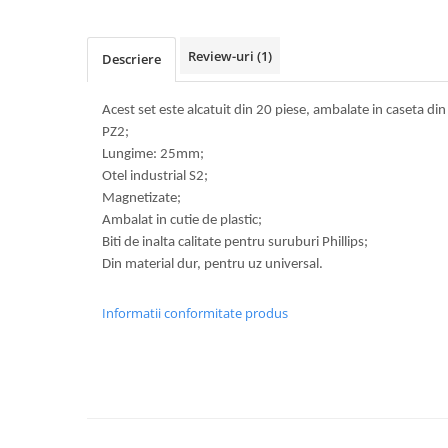
Volvo
Volvo Aero
Review-uri
(1)
Descriere
Volvo FH 2 Euro 4
Volvo FH 3 Euro 5
Acest set este alcatuit din 20 piese, ambalate in caseta din 
Volvo FH 4 Euro 6
PZ2;
Volvo Model FM
Lungime: 25mm;
Lumini, Becuri, Proiectoare
Otel industrial S2;
Accesorii iluminare LED camioane
Magnetizate;
Ambalat in cutie de plastic;
Bare LED (LED Bar) off-road, auto
si camion
Biti de inalta calitate pentru suruburi Phillips;
Din material dur, pentru uz universal.
Becuri auto
Becuri Halogen Auto
Informatii conformitate produs
Becuri Led Auto
Becuri Xenon Auto
Seturi de Becuri Auto
Faruri Camioane, Utilaje &
Tractoare