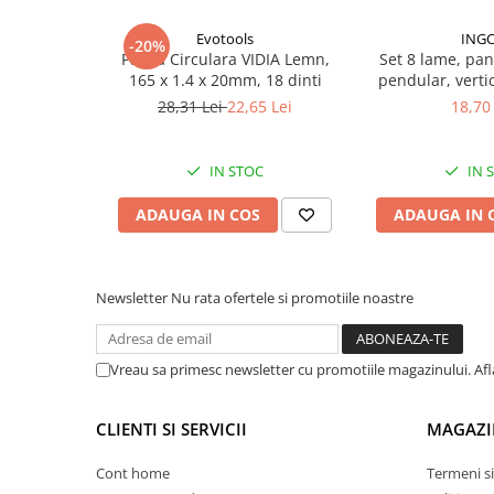
Lampi de ceata
Evotools
ING
-20%
Lampi Gabarit LED
Panza Circulara VIDIA Lemn,
Set 8 lame, pan
165 x 1.4 x 20mm, 18 dinti
pendular, vertic
Lampi gabarit auto si remorci
lemn, 
28,31 Lei
22,65 Lei
18,70 
Lampi gabarit cu brat auto si
remorci
Lampi interior, Plafoniere
IN STOC
IN 
Lampi LED auto dedicate
ADAUGA IN COS
ADAUGA IN 
Lampi numar Inmatriculare
Lampi Stop, Semnalizare & Triple
Lampi Fata cu Bec & Semnalizare
Newsletter
Nu rata ofertele si promotiile noastre
Lampi Fata LED & Semnalizare
Lampi Spate cu Bec & Triple
Vreau sa primesc newsletter cu promotiile magazinului. Af
Lampi Spate LED & Triple
Seturi Lampi Spate Triple
CLIENTI SI SERVICII
MAGAZI
Lumini de Zi, DRL
Cont home
Termeni si
Proiectoare de lucru si marsarier