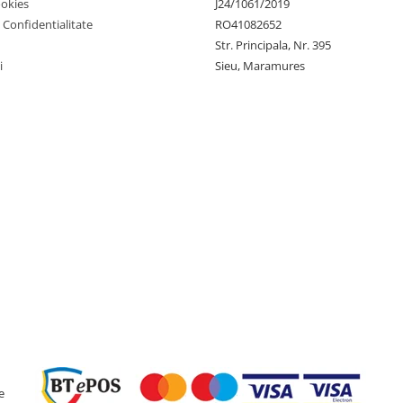
ookies
J24/1061/2019
e Confidentialitate
RO41082652
Str. Principala, Nr. 395
i
Sieu, Maramures
e