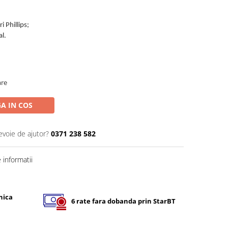
i Phillips;
al.
are
A IN COS
evoie de ajutor?
0371 238 582
informatii
nica
6 rate fara dobanda prin StarBT