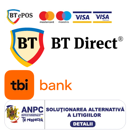
Electrice auto, camioane si remorci
Borne si Conectori Baterie Auto
Cabluri Auto Spiralate
Cabluri Multifilare Auto
Comutatoare si intrerupatoare
auto
Conectori Cabluri si Izolatie Auto
Instalatii Electrice pentru Remorci
Instalatii Electrice Proiectoare
Invertoare de tensiune
Prize bricheta & USB
Prize, stechere si mufe auto
Conectori instalatii electrice auto,
camion si remorca
Mufe si conectori auto etansi
Prize si conectori alimentare 2/3