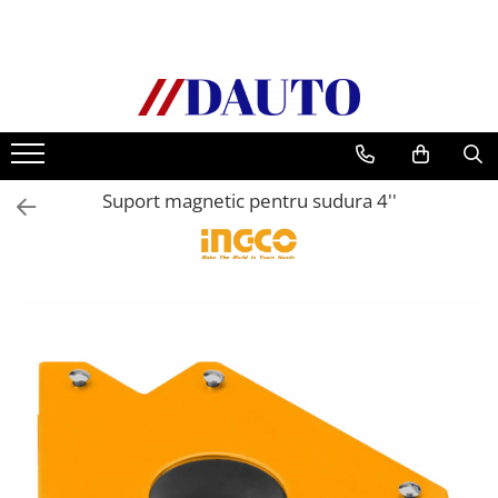
Toate Produsele
Bullbare, Suporti lumini camioane
Accesorii inox
DAF
Suport magnetic pentru sudura 4''
CF Euro 6
DAF CF 85
DAF XF 105
Daf XF 95
DAF XF Euro 6
Daf XG
Ford
Iveco
MAN
TGA