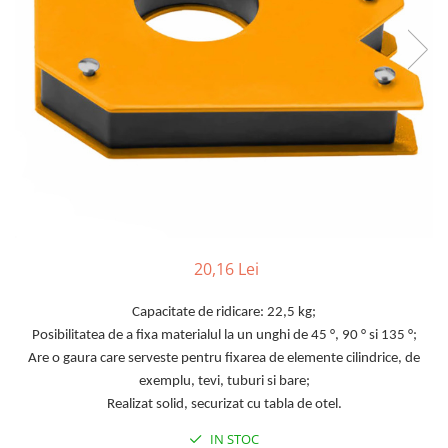
TGL
TGS
TGX
Mercedes Actros
Mercedes Actros MP2
Mercedes Actros MP3
Mercedes Actros MP4, MP5
Mercedes Actros MP6
Mercedes Arocs
RENAULT
20,16 Lei
Magnum
Capacitate de ridicare: 22,5 kg;
Premium
Posibilitatea de a fixa materialul la un unghi de 45 °, 90 ° si 135 °;
T Line
Are o gaura care serveste pentru fixarea de elemente cilindrice, de
Scania
exemplu, tevi, tuburi si bare;
Scania R S G P Next Generation
Realizat solid, securizat cu tabla de otel.
Scania RPG
IN STOC