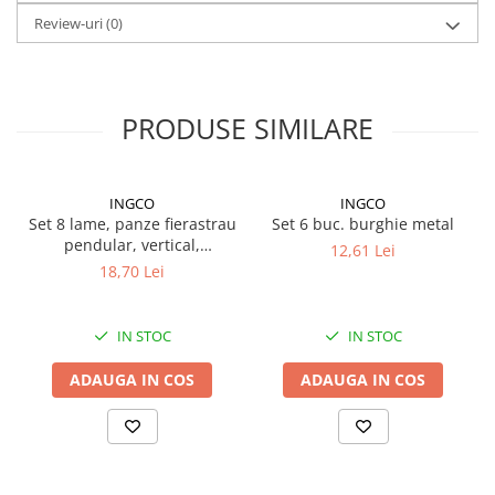
Proiectoare suplimentare, Camion,
Review-uri
(0)
Off Road
Proiectoare Full LED
Proiectoare Halogen plus LED
PRODUSE SIMILARE
Dispozitive Avertizare
Accesorii Goarne Pneumatice
Autocolante reflectorizante si
INGCO
INGCO
fluorescente
Set 8 lame, panze fierastrau
Set 6 buc. burghie metal
pendular, vertical,
Avertizare sonora
12,61 Lei
aluminiu, lemn, metal
18,70 Lei
Claxoane Auto si Semnale Electrice
de Avertizare
Goarne si trompete cu aer
IN STOC
IN STOC
Benzi si placi reflectorizante
ADAUGA IN COS
ADAUGA IN COS
Girofaruri auto si camion
Goarne / Trompete Pneumatice
Kituri Instalare Goarne
Pneumatice