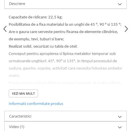
Lampi de ceata
Descriere
Lampi Gabarit LED
Capacitate de ridicare: 22,5 kg;
Lampi gabarit auto si remorci
Posibilitatea de a fixa materialul la un unghi de 45 °, 90 ° si 135 °;
Lampi gabarit cu brat auto si
Are o gaura care serveste pentru fixarea de elemente cilindrice,
remorci
de exemplu, tevi, tuburi si bare;
Lampi interior, Plafoniere
Realizat solid, securizat cu tabla de otel;
Lampi LED auto dedicate
Conceput pentru apropierea si lipirea metalelor temporar sub
Lampi numar Inmatriculare
urmatoarele unghiuri: 45°, 90° si 135°, in timpul procesului de
sudura, gaurire, vopsire, activitati care necesita folosirea ambelor
Lampi Stop, Semnalizare & Triple
maini;
Lampi Fata cu Bec & Semnalizare
Produsul este realizat dintr-un magnet puternic de inalta calitate,
Lampi Fata LED & Semnalizare
protejat suplimentar de o placa de otel;
VEZI MAI MULT
Lampi Spate cu Bec & Triple
Datorita atractiei puternice, va oferi o pozitie stabila.
Lampi Spate LED & Triple
Informatii conformitate produs
Seturi Lampi Spate Triple
Caracteristici
Lumini de Zi, DRL
Proiectoare de lucru si marsarier
Video
(1)