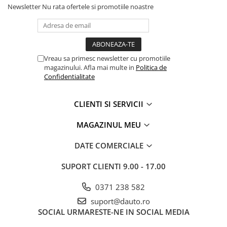
Newsletter
Nu rata ofertele si promotiile noastre
Rampe luminoase girofar
Rezistoare CANBUS LED
Stroboscoape Auto
Vreau sa primesc newsletter cu promotiile
Suporturi pentru girofare auto si
magazinului. Afla mai multe in
Politica de
camion
Confidentialitate
Veste Reflectorizante de Avertizare
Elemente Caroserie
CLIENTI SI SERVICII
Capace inox si jante
MAGAZINUL MEU
Capace piulite
DATE COMERCIALE
Deflectoare geam
Oglinzi auto
SUPORT CLIENTI
9.00 - 17.00
Parasolare Camion – Cabina si
0371 238 582
Accesorii
suport@dauto.ro
Protectii si pasaje roti
SOCIAL
URMARESTE-NE IN SOCIAL MEDIA
Reclame Luminoase