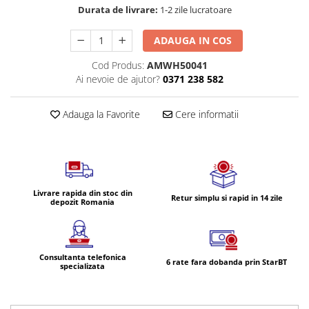
Volvo
Durata de livrare:
1-2 zile lucratoare
Volvo Aero
ADAUGA IN COS
Volvo FH 2 Euro 4
Volvo FH 3 Euro 5
Cod Produs:
AMWH50041
Volvo FH 4 Euro 6
Ai nevoie de ajutor?
0371 238 582
Volvo Model FM
Adauga la Favorite
Cere informatii
Lumini, Becuri, Proiectoare
Accesorii iluminare LED camioane
Bare LED (LED Bar) off-road, auto
si camion
Becuri auto
Livrare rapida din stoc din
Retur simplu si rapid in 14 zile
depozit Romania
Becuri Halogen Auto
Becuri Led Auto
Becuri Xenon Auto
Consultanta telefonica
6 rate fara dobanda prin StarBT
Seturi de Becuri Auto
specializata
Faruri Camioane, Utilaje &
Tractoare