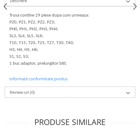
Descriere
Lampi de ceata
Lampi Gabarit LED
Trusa contine 29 piese dupa cum urmeaza:
PZ0, PZ1, PZ2, PZ2, PZ3;
Lampi gabarit auto si remorci
PH0, PH1, PH2, PH3, PH4;
Lampi gabarit cu brat auto si
SL3, SL4, SL5, SL6;
remorci
T10, T15, T20, T25, T27, T30, T40;
Lampi interior, Plafoniere
H3, H4, H5, H6;
Lampi LED auto dedicate
S1, S2, S3;
1 buc adaptor, prelungitor biti;
Lampi numar Inmatriculare
Lampi Stop, Semnalizare & Triple
Informatii conformitate produs
Lampi Fata cu Bec & Semnalizare
Review-uri
(0)
Lampi Fata LED & Semnalizare
Lampi Spate cu Bec & Triple
Lampi Spate LED & Triple
Seturi Lampi Spate Triple
PRODUSE SIMILARE
Lumini de Zi, DRL
Proiectoare de lucru si marsarier