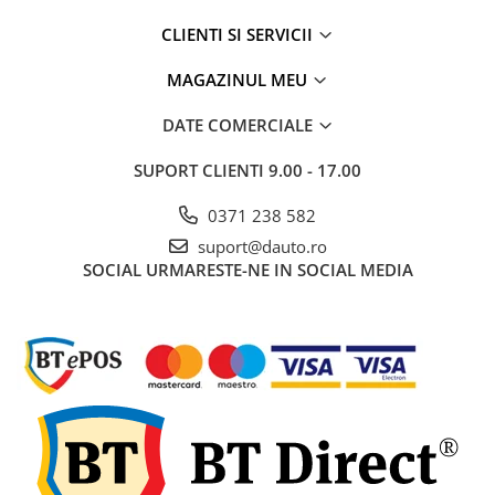
Rampe luminoase girofar
CLIENTI SI SERVICII
Rezistoare CANBUS LED
MAGAZINUL MEU
Stroboscoape Auto
DATE COMERCIALE
Suporturi pentru girofare auto si
camion
SUPORT CLIENTI
9.00 - 17.00
Veste Reflectorizante de Avertizare
0371 238 582
Elemente Caroserie
suport@dauto.ro
Capace inox si jante
SOCIAL
URMARESTE-NE IN SOCIAL MEDIA
Capace piulite
Deflectoare geam
Oglinzi auto
Parasolare Camion – Cabina si
Accesorii
Protectii si pasaje roti
Reclame Luminoase