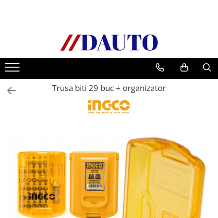
Toate Produsele
Bullbare, Suporti lumini camioane
Accesorii inox
DAF
Trusa biti 29 buc + organizator
CF Euro 6
DAF CF 85
DAF XF 105
Daf XF 95
DAF XF Euro 6
Daf XG
Ford
Iveco
MAN
TGA