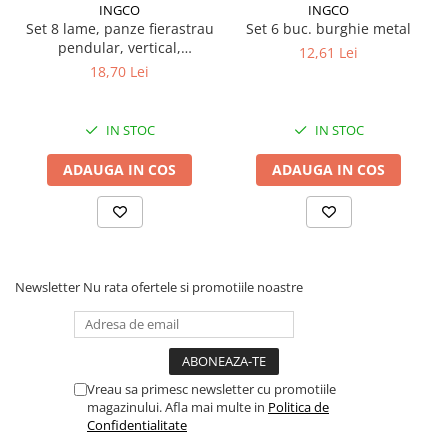
INGCO
INGCO
Proiectoare suplimentare, Camion,
Set 8 lame, panze fierastrau
Set 6 buc. burghie metal
Off Road
pendular, vertical,
12,61 Lei
Proiectoare Full LED
aluminiu, lemn, metal
18,70 Lei
Proiectoare Halogen plus LED
Dispozitive Avertizare
IN STOC
IN STOC
Accesorii Goarne Pneumatice
ADAUGA IN COS
ADAUGA IN COS
Autocolante reflectorizante si
fluorescente
Avertizare sonora
Claxoane Auto si Semnale Electrice
de Avertizare
Newsletter
Nu rata ofertele si promotiile noastre
Goarne si trompete cu aer
Benzi si placi reflectorizante
Girofaruri auto si camion
Vreau sa primesc newsletter cu promotiile
Goarne / Trompete Pneumatice
magazinului. Afla mai multe in
Politica de
Kituri Instalare Goarne
Confidentialitate
Pneumatice