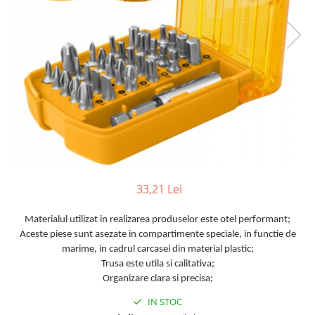
TGL
TGS
TGX
Mercedes Actros
Mercedes Actros MP2
Mercedes Actros MP3
Mercedes Actros MP4, MP5
Mercedes Actros MP6
Mercedes Arocs
RENAULT
33,21 Lei
Magnum
Materialul utilizat in realizarea produselor este otel performant;
Premium
Aceste piese sunt asezate in compartimente speciale, in functie de
T Line
marime, in cadrul carcasei din material plastic;
Scania
Trusa este utila si calitativa;
Organizare clara si precisa;
Scania R S G P Next Generation
Scania RPG
IN STOC