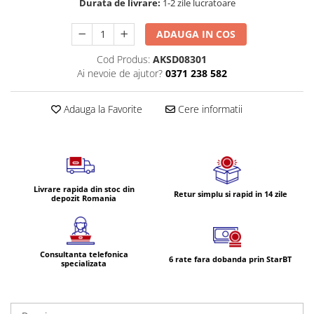
Durata de livrare:
1-2 zile lucratoare
Volvo
Volvo Aero
ADAUGA IN COS
Volvo FH 2 Euro 4
Cod Produs:
AKSD08301
Volvo FH 3 Euro 5
Ai nevoie de ajutor?
0371 238 582
Volvo FH 4 Euro 6
Volvo Model FM
Adauga la Favorite
Cere informatii
Lumini, Becuri, Proiectoare
Accesorii iluminare LED camioane
Bare LED (LED Bar) off-road, auto
si camion
Livrare rapida din stoc din
Becuri auto
Retur simplu si rapid in 14 zile
depozit Romania
Becuri Halogen Auto
Becuri Led Auto
Becuri Xenon Auto
Consultanta telefonica
6 rate fara dobanda prin StarBT
specializata
Seturi de Becuri Auto
Faruri Camioane, Utilaje &
Tractoare