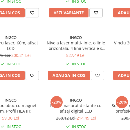
IN STOC
IN STOC
A IN COS
VEZI VARIANTE
ADAU
INGCO
INGCO
u laser, 60m, afisaj
Nivela laser multi-linie, o linie
Vinclu 
LCD
orizontala, 4 linii verticale si
punct de plumb vertical,
76 Lei
200,21 Lei
527,49 Lei
rotativ
IN STOC
IN STOC
A IN COS
ADAUGA IN COS
ADAU
INGCO
INGCO
-20%
-20%
 boloboc cu magnet
Roata masurat distante cu
Sonometru
m, Profil HEA (H)
afisaj digital LCD
profesi
masurare
59,30 Lei
268,12 Lei
214,49 Lei
238,
IN STOC
IN STOC