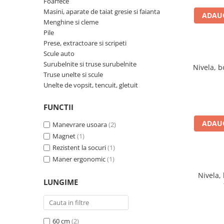
Foarfece
TGL
Masini, aparate de taiat gresie si faianta
ADAUG
Menghine si cleme
TGS
Pile
TGX
Prese, extractoare si scripeti
Mercedes Actros
Scule auto
Surubelnite si truse surubelnite
Mercedes Actros MP2
Nivela, 
Truse unelte si scule
Mercedes Actros MP3
Unelte de vopsit, tencuit, gletuit
Mercedes Actros MP4, MP5
Mercedes Actros MP6
FUNCTII
Mercedes Arocs
ADAUG
Manevrare usoara
(2)
RENAULT
Magnet
(1)
Magnum
Rezistent la socuri
(1)
Premium
Maner ergonomic
(1)
T Line
Nivela,
LUNGIME
Scania
Scania R S G P Next Generation
Scania RPG
60 cm
(2)