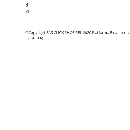
Rampe luminoase girofar
Rezistoare CANBUS LED
Stroboscoape Auto
©Copyright SAS CLICK SHOP SRL 2026
Platforma E-commerc
Suporturi pentru girofare auto si
by Gomag
camion
Veste Reflectorizante de Avertizare
Elemente Caroserie
Capace inox si jante
Capace piulite
Deflectoare geam
Oglinzi auto
Parasolare Camion – Cabina si
Accesorii
Protectii si pasaje roti
Reclame Luminoase