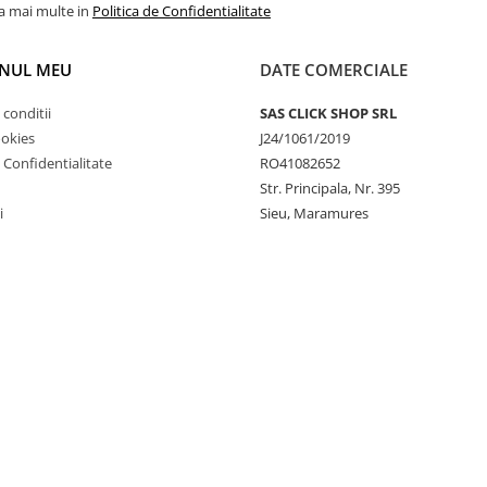
la mai multe in
Politica de Confidentialitate
NUL MEU
DATE COMERCIALE
 conditii
SAS CLICK SHOP SRL
ookies
J24/1061/2019
e Confidentialitate
RO41082652
Str. Principala, Nr. 395
i
Sieu, Maramures