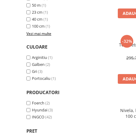
Volvo
50 m
(1)
Volvo Aero
23 cm
(1)
ADAUG
Volvo FH 2 Euro 4
40 cm
(1)
100 cm
(1)
Volvo FH 3 Euro 5
Vezi mai multe
Volvo FH 4 Euro 6
-32%
Volvo Model FM
Telemetr
CULOARE
Lumini, Becuri, Proiectoare
Arginitiu
(1)
295,
Accesorii iluminare LED camioane
Galben
(2)
Bare LED (LED Bar) off-road, auto
Gri
(3)
si camion
Portocaliu
(1)
ADAUG
Becuri auto
PRODUCATORI
Becuri Halogen Auto
Becuri Led Auto
Foerch
(2)
Becuri Xenon Auto
Hyundai
(3)
Nivela,
100 c
Seturi de Becuri Auto
INGCO
(42)
Faruri Camioane, Utilaje &
Tractoare
PRET