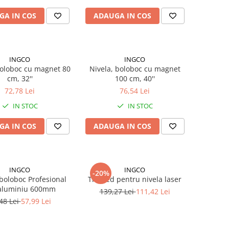
GA IN COS
ADAUGA IN COS
INGCO
INGCO
boloboc cu magnet 80
Nivela, boloboc cu magnet
cm, 32''
100 cm, 40''
72,78 Lei
76,54 Lei
IN STOC
IN STOC
GA IN COS
ADAUGA IN COS
INGCO
INGCO
-20%
 boloboc Profesional
Trepied pentru nivela laser
aluminiu 600mm
139,27 Lei
111,42 Lei
48 Lei
57,99 Lei