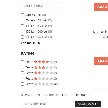
Lampi de ceata
ADAUG
Lampi Gabarit LED
Sub 50 Lei
(18)
Lampi gabarit auto si remorci
50 Lei - 100 Lei
(17)
Lampi gabarit cu brat auto si
100 Lei - 150 Lei
(2)
remorci
150 Lei - 200 Lei
(3)
Nivela, 
Lampi interior, Plafoniere
cm,
200 Lei - 250 Lei
(3)
Lampi LED auto dedicate
Vezi mai multe
Lampi numar Inmatriculare
RATING
Lampi Stop, Semnalizare & Triple
ADAUG
Peste
(2)
Lampi Fata cu Bec & Semnalizare
Peste
(2)
Lampi Fata LED & Semnalizare
Peste
(2)
Lampi Spate cu Bec & Triple
Peste
(2)
Lampi Spate LED & Triple
Peste
(42)
Seturi Lampi Spate Triple
Newsletter
Nu rata ofertele si promotiile noastre
Lumini de Zi, DRL
Proiectoare de lucru si marsarier