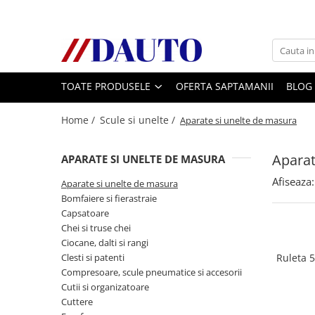
Toate Produsele
Bullbare, Suporti lumini camioane
TOATE PRODUSELE
OFERTA SAPTAMANII
BLOG
Accesorii inox
DAF
Home /
Scule si unelte /
Aparate si unelte de masura
CF Euro 6
DAF CF 85
Aparat
APARATE SI UNELTE DE MASURA
DAF XF 105
Afiseaza:
Aparate si unelte de masura
Daf XF 95
Bomfaiere si fierastraie
DAF XF Euro 6
Capsatoare
Chei si truse chei
Daf XG
Ciocane, dalti si rangi
Ford
Clesti si patenti
Ruleta 
Iveco
Compresoare, scule pneumatice si accesorii
Cutii si organizatoare
MAN
Cuttere
TGA