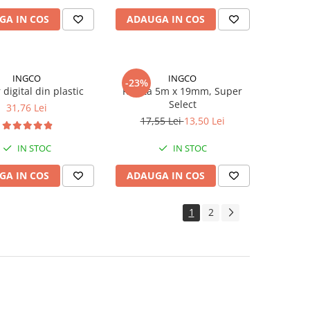
GA IN COS
ADAUGA IN COS
INGCO
INGCO
-23%
 digital din plastic
Ruleta 5m x 19mm, Super
Select
31,76 Lei
17,55 Lei
13,50 Lei
IN STOC
IN STOC
GA IN COS
ADAUGA IN COS
1
2