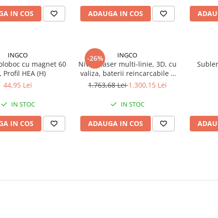
A IN COS
ADAUGA IN COS
ADAU
INGCO
INGCO
-26%
boloboc cu magnet 60
Nivela laser multi-linie, 3D, cu
Subler
 Profil HEA (H)
valiza, baterii reincarcabile +
suport universal
44,95 Lei
1.763,68 Lei
1.300,15 Lei
IN STOC
IN STOC
A IN COS
ADAUGA IN COS
ADAU