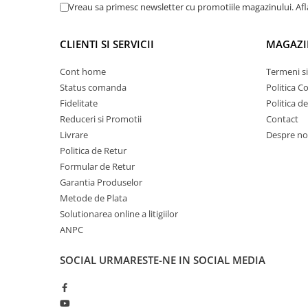
Vreau sa primesc newsletter cu promotiile magazinului. Af
Proiectoare suplimentare, Camion,
Off Road
CLIENTI SI SERVICII
MAGAZI
Proiectoare Full LED
Proiectoare Halogen plus LED
Cont home
Termeni si
Dispozitive Avertizare
Status comanda
Politica C
Accesorii Goarne Pneumatice
Fidelitate
Politica d
Reduceri si Promotii
Contact
Autocolante reflectorizante si
fluorescente
Livrare
Despre no
Politica de Retur
Avertizare sonora
Formular de Retur
Claxoane Auto si Semnale Electrice
Garantia Produselor
de Avertizare
Metode de Plata
Goarne si trompete cu aer
Solutionarea online a litigiilor
Benzi si placi reflectorizante
ANPC
Girofaruri auto si camion
SOCIAL
URMARESTE-NE IN SOCIAL MEDIA
Goarne / Trompete Pneumatice
Kituri Instalare Goarne
Pneumatice