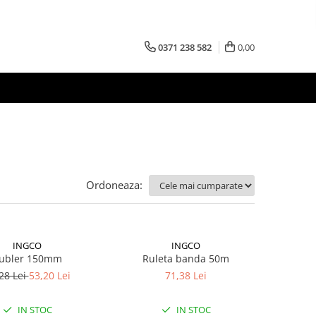
0371 238 582
0,00
Ordoneaza:
INGCO
INGCO
ubler 150mm
Ruleta banda 50m
28 Lei
53,20 Lei
71,38 Lei
IN STOC
IN STOC