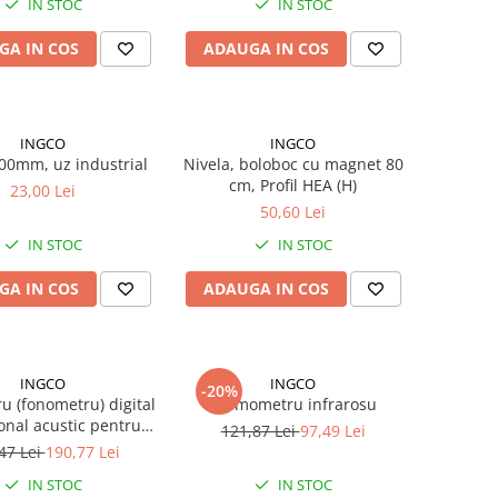
IN STOC
IN STOC
GA IN COS
ADAUGA IN COS
INGCO
INGCO
300mm, uz industrial
Nivela, boloboc cu magnet 80
cm, Profil HEA (H)
23,00 Lei
50,60 Lei
IN STOC
IN STOC
GA IN COS
ADAUGA IN COS
INGCO
INGCO
-20%
 (fonometru) digital
Termometru infrarosu
onal acustic pentru
121,87 Lei
97,49 Lei
a nivelului de sunet
47 Lei
190,77 Lei
IN STOC
IN STOC