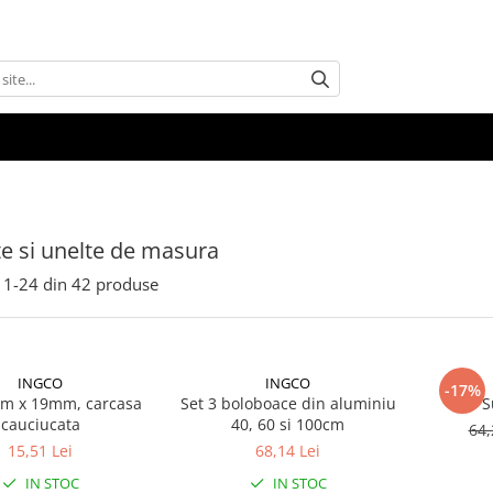
e si unelte de masura
1-
24
din
42
produse
INGCO
INGCO
-17%
5m x 19mm, carcasa
Set 3 boloboace din aluminiu
S
cauciucata
40, 60 si 100cm
64,
15,51 Lei
68,14 Lei
IN STOC
IN STOC