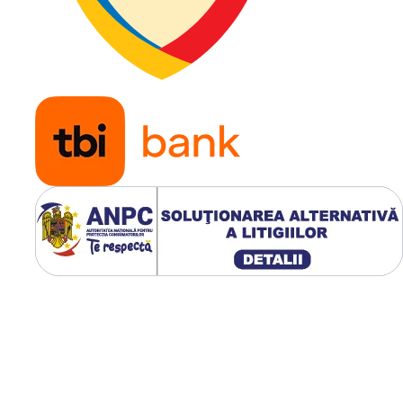
ofesionale în grădinărit.
lverizare constantă și