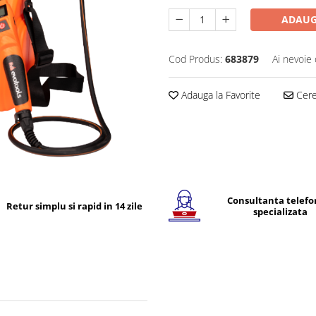
ADAUG
Cod Produs:
683879
Ai nevoie 
Adauga la Favorite
Cere 
Consultanta telefo
Retur simplu si rapid in 14 zile
specializata