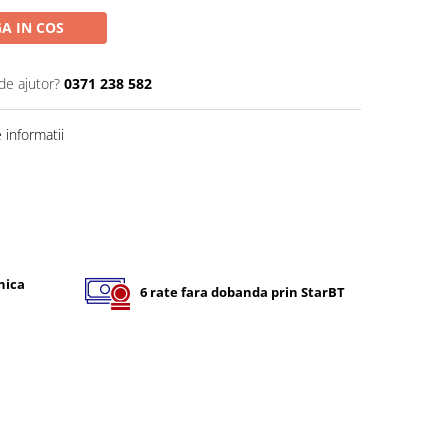
A IN COS
de ajutor?
0371 238 582
informatii
nica
6 rate fara dobanda prin StarBT