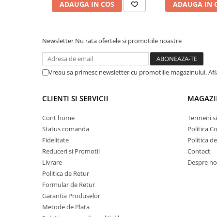
ADAUGA IN COS
ADAUGA IN 
Proiectoare suplimentare, Camion,
Off Road
Proiectoare Full LED
Newsletter
Nu rata ofertele si promotiile noastre
Proiectoare Halogen plus LED
Dispozitive Avertizare
Accesorii Goarne Pneumatice
Vreau sa primesc newsletter cu promotiile magazinului. Af
Autocolante reflectorizante si
fluorescente
CLIENTI SI SERVICII
MAGAZI
Avertizare sonora
Cont home
Termeni si
Claxoane Auto si Semnale Electrice
Status comanda
Politica C
de Avertizare
Fidelitate
Politica d
Goarne si trompete cu aer
Reduceri si Promotii
Contact
Benzi si placi reflectorizante
Livrare
Despre no
Mod de utilizare
Politica de Retur
Girofaruri auto si camion
Se utilizează pentru stropirea plantelor și aplicarea t
Formular de Retur
grădină sau sere.
Goarne / Trompete Pneumatice
Garantia Produselor
Kituri Instalare Goarne
Metode de Plata
Pneumatice