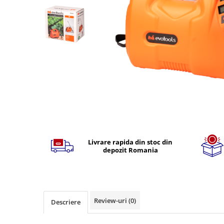
TGL
TGS
TGX
Mercedes Actros
Mercedes Actros MP2
Mercedes Actros MP3
Mercedes Actros MP4, MP5
Mercedes Actros MP6
Mercedes Arocs
Distribuie
pe
RENAULT
Facebook
Livrare rapida din stoc din
Magnum
depozit Romania
Premium
T Line
Scania
Scania R S G P Next Generation
Review-uri
(0)
Descriere
Scania RPG