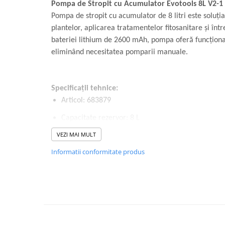
Volvo
Pompa de Stropit cu Acumulator Evotools 8L V2-1
Pompa de stropit cu acumulator de 8 litri este soluția
Volvo Aero
plantelor, aplicarea tratamentelor fitosanitare și într
Volvo FH 2 Euro 4
bateriei lithium de 2600 mAh, pompa oferă funcționa
Volvo FH 3 Euro 5
eliminând necesitatea pomparii manuale.
Volvo FH 4 Euro 6
Volvo Model FM
Lumini, Becuri, Proiectoare
Specificații tehnice:
Accesorii iluminare LED camioane
Articol: 683879
Bare LED (LED Bar) off-road, auto
Capacitate rezervor: 8 L
si camion
VEZI MAI MULT
Presiune maximă: 2.2 bar
Becuri auto
Informatii conformitate produs
Becuri Halogen Auto
Capacitate baterie: 2600 mAh
Becuri Led Auto
Debit: 0.4 L/min
Becuri Xenon Auto
Material: PP
Seturi de Becuri Auto
Faruri Camioane, Utilaje &
Lance: plastic, 0.4 m
Tractoare
Lungime furtun: 1.25 m