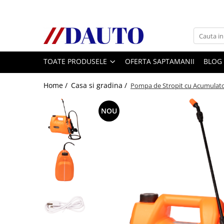
Toate Produsele
Bullbare, Suporti lumini camioane
TOATE PRODUSELE
OFERTA SAPTAMANII
BLOG
Accesorii inox
DAF
Home /
Casa si gradina /
Pompa de Stropit cu Acumulator
CF Euro 6
DAF CF 85
NOU
DAF XF 105
Daf XF 95
DAF XF Euro 6
Daf XG
Ford
Iveco
MAN
TGA