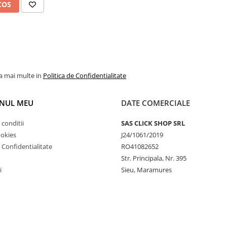
COS
la mai multe in
Politica de Confidentialitate
NUL MEU
DATE COMERCIALE
 conditii
SAS CLICK SHOP SRL
ookies
J24/1061/2019
e Confidentialitate
RO41082652
Str. Principala, Nr. 395
i
Sieu, Maramures
ratamentelor fitosanitare în