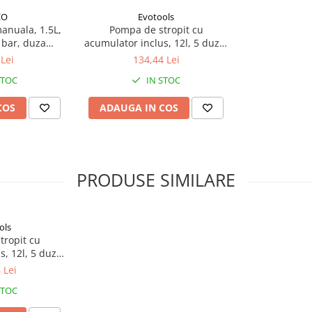
CO
Evotools
anuala, 1.5L,
Pompa de stropit cu
 bar, duza
acumulator inclus, 12l, 5 duze,
ru gradina si
pentru gradina si livada
Lei
134,44 Lei
are
STOC
IN STOC
COS
ADAUGA IN COS
PRODUSE SIMILARE
ols
tropit cu
, 12l, 5 duze,
a si livada
 Lei
STOC