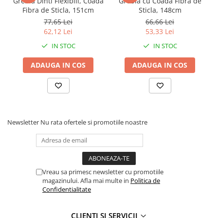
Grebla Dinti Flexibili, Coada
Grebla cu Coada Fibra de
Fibra de Sticla, 151cm
Sticla, 148cm
77,65 Lei
66,66 Lei
Beneficii și Avantaje:
62,12 Lei
53,33 Lei
Coadă din fibră de sticlă rezistentă la șocuri și coroziune
IN STOC
IN STOC
Greutate optimă pentru eficiență și control
ADAUGA IN COS
ADAUGA IN COS
Durabilitate ridicată în condiții dificile
Manevrare mai ușoară comparativ cu modelele
tradiționale
Ideal pentru săpături și demolări
Newsletter
Nu rata ofertele si promotiile noastre
Alege târnăcopul EvoTools pentru lucrări eficiente și
durabile în orice condiții!
Vreau sa primesc newsletter cu promotiile
magazinului. Afla mai multe in
Politica de
Confidentialitate
CLIENTI SI SERVICII