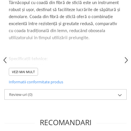
Târnăcopul cu coadă din fibră de sticlă este un instrument
robust și ușor, destinat să faciliteze lucrările de săpătură și
demolare. Coada din fibră de sticlă oferă o combinație
excelentă între rezistență și greutate redusă, comparativ
cu coada tradițională din lemn, reducând oboseala
utilizatorului în timpul utilizării prelungite.
Specificații tehnice:
Articol: 682814
VEZI MAI MULT
Lungime: 920 mm
Informatii conformitate produs
Greutate: 2.5 kg
Review-uri
(0)
Conținutul pachetului:
1 × Târnăcop cu coadă din fibră de sticlă
RECOMANDARI