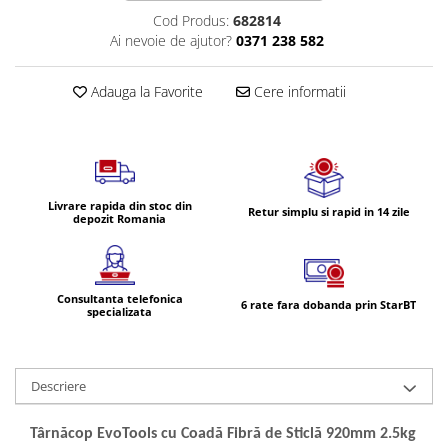
Volvo
Cod Produs:
682814
Volvo Aero
Ai nevoie de ajutor?
0371 238 582
Volvo FH 2 Euro 4
Volvo FH 3 Euro 5
Adauga la Favorite
Cere informatii
Volvo FH 4 Euro 6
Volvo Model FM
Lumini, Becuri, Proiectoare
Accesorii iluminare LED camioane
Livrare rapida din stoc din
Retur simplu si rapid in 14 zile
depozit Romania
Bare LED (LED Bar) off-road, auto
si camion
Becuri auto
Consultanta telefonica
Becuri Halogen Auto
6 rate fara dobanda prin StarBT
specializata
Becuri Led Auto
Becuri Xenon Auto
Seturi de Becuri Auto
Descriere
Faruri Camioane, Utilaje &
Tractoare
Târnăcop EvoTools cu Coadă Fibră de Sticlă 920mm 2.5kg