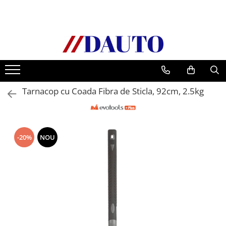
Toate Produsele
Bullbare, Suporti lumini camioane
Accesorii inox
DAF
Tarnacop cu Coada Fibra de Sticla, 92cm, 2.5kg
CF Euro 6
DAF CF 85
DAF XF 105
-20%
NOU
Daf XF 95
DAF XF Euro 6
Daf XG
Ford
Iveco
MAN
TGA