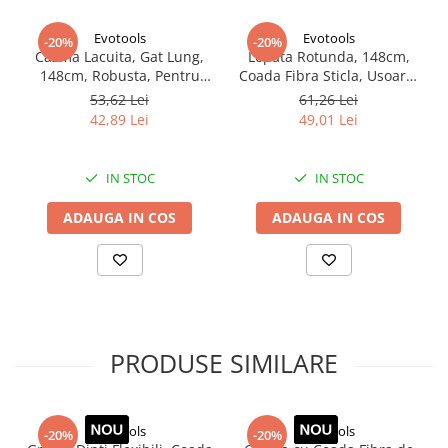
Proiectoare suplimentare, Camion,
Mod de utilizare
Off Road
Evotools
Evotools
Se utilizează pentru lucrări de săpătură, demolare și
-20%
-20%
Cazma Lacuita, Gat Lung,
Lopata Rotunda, 148cm,
Proiectoare Full LED
intervenții în sol dur sau pietros.
148cm, Robusta, Pentru
Coada Fibra Sticla, Usoara,
Proiectoare Halogen plus LED
Constructii, Gradinarit
Rezistenta pentru Sapat
53,62 Lei
61,26 Lei
Eficient
Dispozitive Avertizare
42,89 Lei
49,01 Lei
Întreținere
Accesorii Goarne Pneumatice
Se recomandă curățarea după utilizare și depozitarea în loc
Autocolante reflectorizante si
IN STOC
IN STOC
uscat pentru menținerea durabilității.
fluorescente
ADAUGA IN COS
ADAUGA IN COS
Avertizare sonora
Claxoane Auto si Semnale Electrice
Pentru cine este potrivit produsul
de Avertizare
Ideal pentru construcții, lucrări în aer liber și utilizatori
Goarne si trompete cu aer
care necesită unelte rezistente.
Benzi si placi reflectorizante
PRODUSE SIMILARE
Girofaruri auto si camion
Problema pe care o rezolvă
Goarne / Trompete Pneumatice
Permite executarea eficientă a lucrărilor dificile în sol dur,
Kituri Instalare Goarne
reducând efortul utilizatorului.
Evotools
Evotools
-20%
-20%
Pneumatice