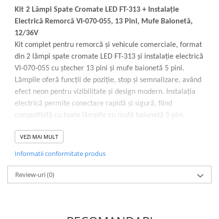
Proiectoare suplimentare, Camion,
Kit 2 Lămpi Spate Cromate LED FT-313 + Instalație
Off Road
Electrică Remorcă VI-070-055, 13 Pini, Mufe Baionetă,
Proiectoare Full LED
12/36V
Proiectoare Halogen plus LED
Kit complet pentru remorcă și vehicule comerciale, format
Dispozitive Avertizare
din 2 lămpi spate cromate LED FT-313 și instalație electrică
VI-070-055 cu ștecher 13 pini și mufe baionetă 5 pini.
Accesorii Goarne Pneumatice
Lămpile oferă funcții de poziție, stop și semnalizare, având
Autocolante reflectorizante si
efect neon pentru vizibilitate și design modern. Instalația
fluorescente
electrică permite conectare rapidă și sigură, fiind
Avertizare sonora
compatibilă cu toate lămpile cu mufă baionetă 5 pini.
Claxoane Auto si Semnale Electrice
de Avertizare
VEZI MAI MULT
Goarne si trompete cu aer
Specificații tehnice:
Informatii conformitate produs
Benzi si placi reflectorizante
Model lampă: FT-313 LED CHROME BAJONET
Review-uri
(0)
Girofaruri auto si camion
Tip produs: lampă spate cromată LED
Goarne / Trompete Pneumatice
Funcții lampă: poziție, stop, semnalizare
Kituri Instalare Goarne
Dimensiune lampă: 155 x 47mm
Pneumatice