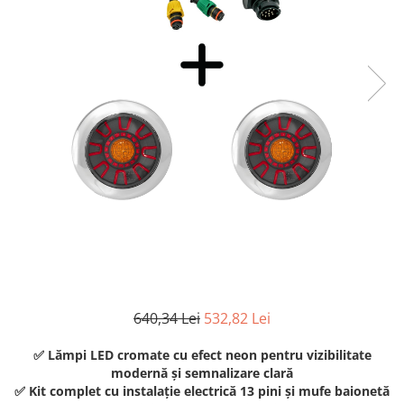
TGL
TGS
TGX
Mercedes Actros
Mercedes Actros MP2
Mercedes Actros MP3
Mercedes Actros MP4, MP5
Mercedes Actros MP6
Mercedes Arocs
RENAULT
Magnum
Premium
T Line
640,34 Lei
532,82 Lei
Scania
✅ Lămpi LED cromate cu efect neon pentru vizibilitate
Scania R S G P Next Generation
modernă și semnalizare clară
Scania RPG
✅ Kit complet cu instalație electrică 13 pini și mufe baionetă