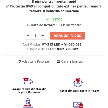
Volvo
5 pini pentru montaj rapid
✅ Protecție IP69 și compatibilitate extinsă pentru remorci
Volvo Aero
trailere și vehicule comerciale
Volvo FH 2 Euro 4
IN STOC
Volvo FH 3 Euro 5
Durata de livrare:
1-2 zile lucratoare
Volvo FH 4 Euro 6
Volvo Model FM
ADAUGA IN COS
Lumini, Becuri, Proiectoare
Cod Produs:
FT-313 LED + VI-070-055
Accesorii iluminare LED camioane
Ai nevoie de ajutor?
0371 238 582
Bare LED (LED Bar) off-road, auto
si camion
Adauga la Favorite
Cere informatii
Becuri auto
Becuri Halogen Auto
Becuri Led Auto
Becuri Xenon Auto
Livrare rapida din stoc din
Retur simplu si rapid in 14 zile
Seturi de Becuri Auto
depozit Romania
Faruri Camioane, Utilaje &
Tractoare