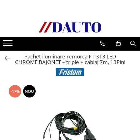
Toate Produsele
Bullbare, Suporti lumini camioane
Accesorii inox
DAF
Pachet iluminare remorca FT-313 LED
CF Euro 6
CHROME BAJONET – triple + cablaj 7m, 13Pini
DAF CF 85
DAF XF 105
Daf XF 95
-17%
NOU
DAF XF Euro 6
Daf XG
Ford
Iveco
MAN
TGA