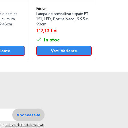
Fristom
e dinamica
Lampa de semnalizare spate FT
, cu mufa
121, LED, Pozitie Neon, 9.95 x
 9.43cm
93cm
117,13 Lei
In stoc
riante
Vezi Variante
e in
Politica de Confidentialitate