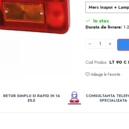
Mers Inapoi + Lam
In stoc
Durata de livrare:
1-2
Cod Produs:
LT 90 C
Adauga la Favorite
e
k
RETUR SIMPLU SI RAPID IN 14
CONSULTANTA TELEF
ZILE
SPECIALIZATA