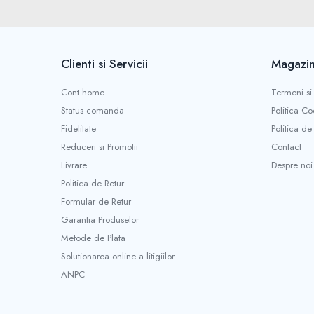
Borne si Conectori Baterie Auto
Cabluri Auto Spiralate
Cabluri Multifilare Auto
Clienti si Servicii
Magazin
Comutatoare si intrerupatoare
Cont home
Termeni si 
auto
Status comanda
Politica Co
Conectori Cabluri si Izolatie Auto
Fidelitate
Politica de
Instalatii Electrice pentru Remorci
Reduceri si Promotii
Contact
Instalatii Electrice Proiectoare
Livrare
Despre noi
Invertoare de tensiune
Politica de Retur
Formular de Retur
Prize bricheta & USB
Garantia Produselor
Prize, stechere si mufe auto
Metode de Plata
Conectori instalatii electrice auto, camion
Solutionarea online a litigiilor
si remorca
ANPC
Mufe si conectori auto etansi
Prize si conectori alimentare 2/3 pini