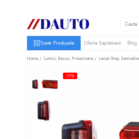
Toate Produsele
Bullbare, Suporti lumini camioane
Accesorii inox
Toate Produsele
Oferta Saptamanii
Blog
DAF
Home /
Lumini, Becuri, Proiectoare /
Lampi Stop, Semnaliza
CF Euro 6
DAF CF 85
-17%
DAF XF 105
Daf XF 95
DAF XF Euro 6
Daf XG
Ford
Iveco
MAN
TGA