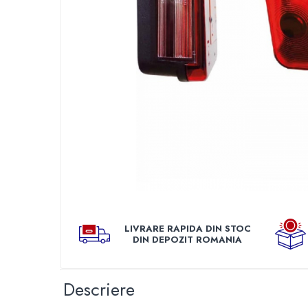
TGL
TGS
TGX
Mercedes Actros
Mercedes Actros MP2
Mercedes Actros MP3
Mercedes Actros MP4, MP5
Mercedes Actros MP6
Mercedes Arocs
RENAULT
Magnum
Distribui
pe
Premium
Faceboo
LIVRARE RAPIDA DIN STOC
T Line
DIN DEPOZIT ROMANIA
Scania
Scania R S G P Next Generation
Descriere
Scania RPG