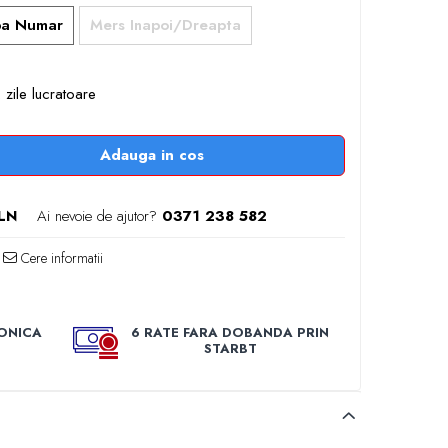
pa Numar
Mers Inapoi/Dreapta
 zile lucratoare
Adauga in cos
 LN
Ai nevoie de ajutor?
0371 238 582
Cere informatii
ONICA
6 RATE FARA DOBANDA PRIN
STARBT