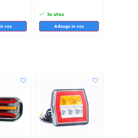
In stoc
in cos
Adauga in cos