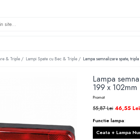
re & Triple /
Lampi Spate cu Bec & Triple /
Lampa semnalizare spate, tripl
Lampa semnaliz
199 x 102mm
Promot
46,55 Le
55,87 Lei
Functie lampa
:
Ceata + Lampa Nu