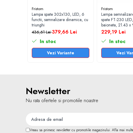
Rezistoare CANBUS LED
Fristom
Fristom
Stroboscoape Auto
Lampa spate 302x130, LED, 6
Lampa semnalizar
functii, semnalizare dinamica, cu
spate FT-230 LED
Suporturi pentru girofare auto si
triunghi
baioneta, 21.43 x
camion
379,66 Lei
229,19 Lei
436,61 Lei
Veste Reflectorizante de
In stoc
In stoc
Avertizare
Vezi Variante
Vezi Va
Elemente Caroserie
Capace inox si jante
Capace piulite
Deflectoare geam
Newsletter
Oglinzi auto
Parasolare Camion – Cabina si
Nu rata ofertele si promotiile noastre
Accesorii
Protectii si pasaje roti
Reclame Luminoase
Vreau sa primesc newsletter cu promotiile magazinului. Afla mai mult
Electrice auto, camioane si remorci