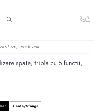
a cu 5 functii, 199 x 102mm
are spate, tripla cu 5 functii,
i
mar
Ceata/Stanga