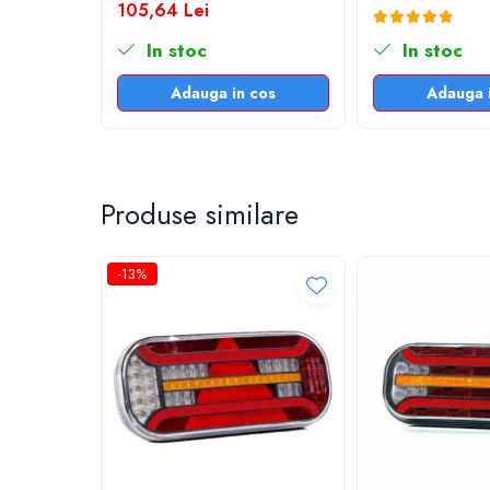
105,64 Lei
Off Road
In stoc
In stoc
Proiectoare Full LED
Proiectoare Halogen plus LED
Adauga in cos
Adauga 
Dispozitive Avertizare
Accesorii Goarne Pneumatice
Autocolante reflectorizante si
fluorescente
Produse similare
Avertizare sonora
Claxoane Auto si Semnale Electrice de
-13%
Avertizare
Goarne si trompete cu aer
Benzi si placi reflectorizante
Girofaruri auto si camion
Goarne / Trompete Pneumatice
Kituri Instalare Goarne Pneumatice
Rampe luminoase girofar