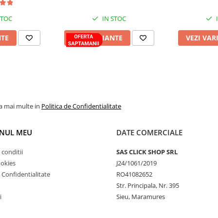
STOC
IN STOC
NTE
VEZI VARIANTE
VEZI VAR
la mai multe in
Politica de Confidentialitate
NUL MEU
DATE COMERCIALE
 conditii
SAS CLICK SHOP SRL
ookies
J24/1061/2019
e Confidentialitate
RO41082652
Str. Principala, Nr. 395
i
Sieu, Maramures