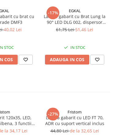
GKAL
EGKAL
-17%
-20%
barit cu brat cu
Lampa gabarit cu Brat Lung la
Lampa gabar
grade DMF3
90° LED DLG 002, dispersor
rosu si alb
ei
40,02 Lei
61,75 Lei
51,46 Lei
40,2
IN STOC
IN STOC
N COS
ADAUGA IN COS
ADAUG
ristom
Fristom
-27%
-20%
it 120x35, LED,
Lampa gabarit cu LED FT 70,
Lampa g
lbena, 3 functii,
ADR cu suport vertical inclus
34,46 L
V, FT-038
e la 34,17 Lei
44,80 Lei
de la 32,65 Lei