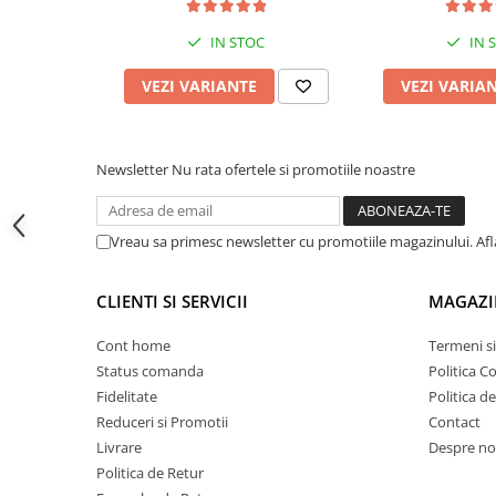
Proiectoare suplimentare, Camion,
Off Road
IN STOC
IN 
Proiectoare Full LED
VEZI VARIANTE
VEZI VARIA
Proiectoare Halogen plus LED
Dispozitive Avertizare
Accesorii Goarne Pneumatice
Newsletter
Nu rata ofertele si promotiile noastre
Autocolante reflectorizante si
fluorescente
Vreau sa primesc newsletter cu promotiile magazinului. Af
Avertizare sonora
Claxoane Auto si Semnale Electrice
CLIENTI SI SERVICII
MAGAZI
de Avertizare
Goarne si trompete cu aer
Cont home
Termeni si
Benzi si placi reflectorizante
Status comanda
Politica C
Fidelitate
Politica d
Girofaruri auto si camion
Reduceri si Promotii
Contact
Goarne / Trompete Pneumatice
Livrare
Despre no
Kituri Instalare Goarne
Politica de Retur
Pneumatice