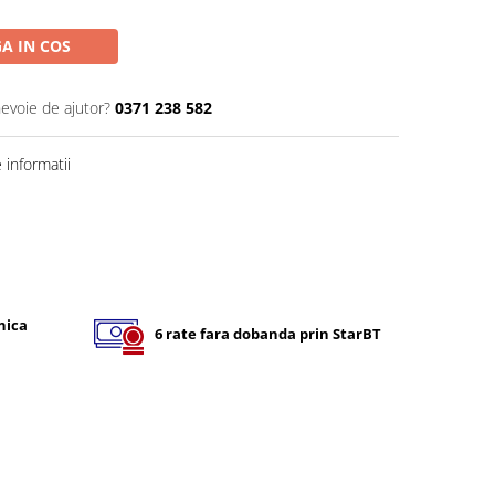
A IN COS
nevoie de ajutor?
0371 238 582
informatii
nica
6 rate fara dobanda prin StarBT