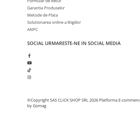
Formular de Retur
Rampe luminoase girofar
Garantia Produselor
Metode de Plata
Rezistoare CANBUS LED
Solutionarea online a litigiilor
Stroboscoape Auto
ANPC
Suporturi pentru girofare auto si
SOCIAL
URMARESTE-NE IN SOCIAL MEDIA
camion
Veste Reflectorizante de Avertizare
Elemente Caroserie
Capace inox si jante
Capace piulite
Deflectoare geam
Oglinzi auto
©Copyright SAS CLICK SHOP SRL 2026
Platforma E-commerc
by Gomag
Parasolare Camion – Cabina si
Accesorii
Protectii si pasaje roti
Reclame Luminoase