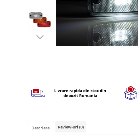
TGL
TGS
TGX
Mercedes Actros
Mercedes Actros MP2
Mercedes Actros MP3
Mercedes Actros MP4, MP5
Mercedes Actros MP6
Mercedes Arocs
Distribuie
RENAULT
pe
Facebook
Magnum
Livrare rapida din stoc din
depozit Romania
Premium
T Line
Scania
Scania R S G P Next Generation
Review-uri
(0)
Descriere
Scania RPG