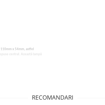
de 110mm x 54mm, astfel
ispuse central. Această lampă
RECOMANDARI