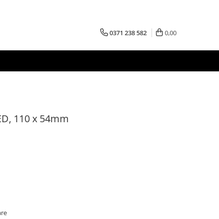
0371 238 582
0,00
LED, 110 x 54mm
are