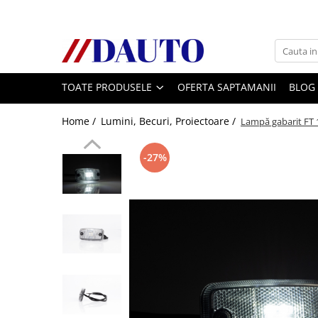
Toate Produsele
Bullbare, Suporti lumini camioane
TOATE PRODUSELE
OFERTA SAPTAMANII
BLOG
Accesorii inox
DAF
Home /
Lumini, Becuri, Proiectoare /
Lampă gabarit FT 
CF Euro 6
DAF CF 85
-27%
DAF XF 105
Daf XF 95
DAF XF Euro 6
Daf XG
Ford
Iveco
MAN
TGA