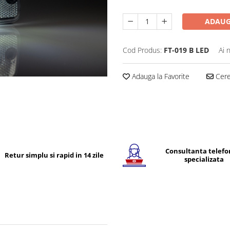
ADAUG
Cod Produs:
FT-019 B LED
Ai 
Adauga la Favorite
Cere 
Consultanta telefo
Retur simplu si rapid in 14 zile
specializata