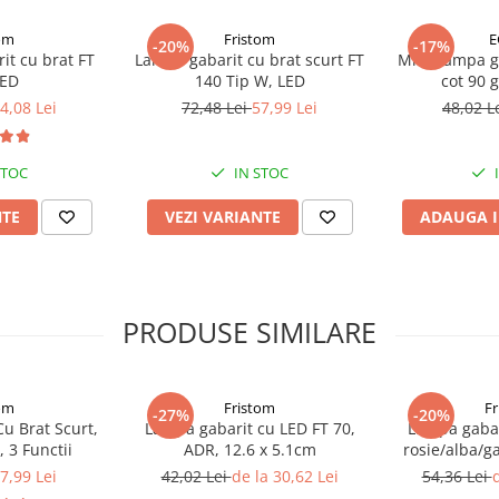
om
Fristom
E
-20%
-17%
it cu brat FT
Lampa gabarit cu brat scurt FT
Mini Lampa ga
4V = 0,04A / 1W;
LED
140 Tip W, LED
cot 90 
= 0,03A / de 0,8 W;
4,08 Lei
72,48 Lei
57,99 Lei
48,02 L
STOC
IN STOC
NTE
VEZI VARIANTE
ADAUGA I
PRODUSE SIMILARE
om
Fristom
F
-27%
-20%
u Brat Scurt,
Lampa gabarit cu LED FT 70,
Lampa gabar
, 3 Functii
ADR, 12.6 x 5.1cm
rosie/alba/ga
12-36
7,99 Lei
42,02 Lei
de la 30,62 Lei
54,36 Lei
d