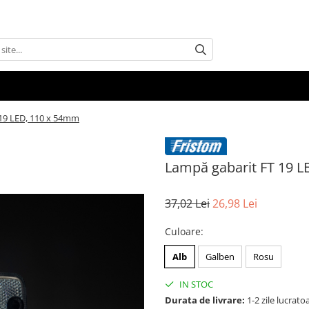
19 LED, 110 x 54mm
Lampă gabarit FT 19 
37,02 Lei
26,98 Lei
Culoare
:
Alb
Galben
Rosu
IN STOC
Durata de livrare:
1-2 zile lucrato