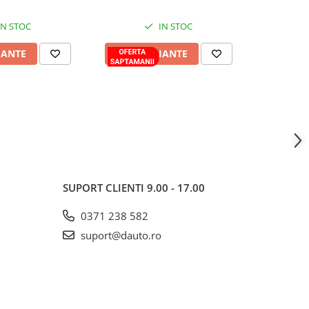
IN STOC
IN STOC
IANTE
VEZI VARIANTE
VEZI 
SUPORT CLIENTI
9.00 - 17.00
0371 238 582
suport@dauto.ro