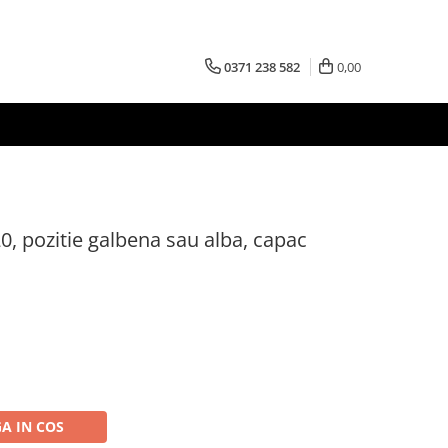
0371 238 582
0,00
0, pozitie galbena sau alba, capac
A IN COS