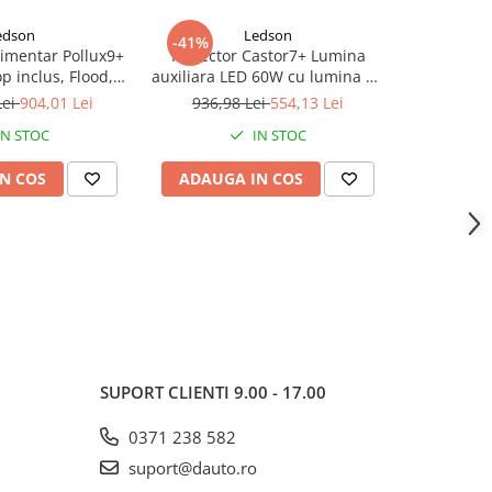
edson
Ledson
-41%
-41%
limentar Pollux9+
Proiector Castor7+ Lumina
Proiecto
p inclus, Flood,
auxiliara LED 60W cu lumina de
Orion10
120W, pozitie alb
pozitie galben-portocaliu/alba
lumina d
Lei
904,01 Lei
936,98 Lei
554,13 Lei
1.194,
/portocalie
por
IN STOC
IN STOC
N COS
ADAUGA IN COS
ADAUG
SUPORT CLIENTI
9.00 - 17.00
0371 238 582
suport@dauto.ro