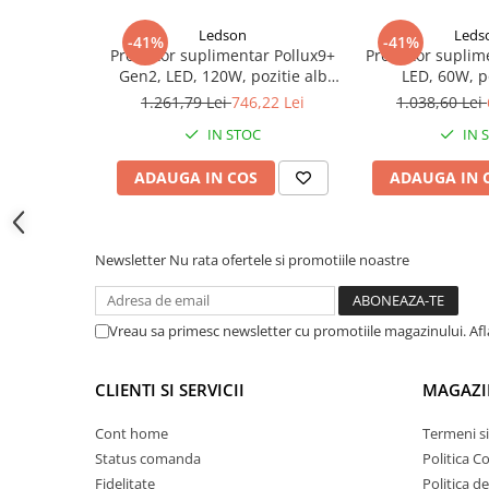
Nu emit interferențe electromagnetice și sunt rezistente la
Proiectoare suplimentare, Camion,
Este necesară polaritatea corectă.
Ledson
Leds
Off Road
-41%
-41%
Montare: ca autoportant sau pe panouri verticale de caros
Proiector suplimentar Pollux9+
Proiector suplim
Proiectoare Full LED
Gen2, LED, 120W, pozitie alb
LED, 60W, po
galbena/portocalie
galbena/po
Proiectoare Halogen plus LED
1.261,79 Lei
746,22 Lei
1.038,60 Lei
Dispozitive Avertizare
IN STOC
IN 
Accesorii Goarne Pneumatice
ADAUGA IN COS
ADAUGA IN 
Autocolante reflectorizante si
fluorescente
Avertizare sonora
Newsletter
Nu rata ofertele si promotiile noastre
Claxoane Auto si Semnale Electrice
de Avertizare
Goarne si trompete cu aer
Vreau sa primesc newsletter cu promotiile magazinului. Af
Benzi si placi reflectorizante
CLIENTI SI SERVICII
MAGAZI
Girofaruri auto si camion
Goarne / Trompete Pneumatice
Cont home
Termeni si
Status comanda
Politica C
Kituri Instalare Goarne
Pneumatice
Fidelitate
Politica d