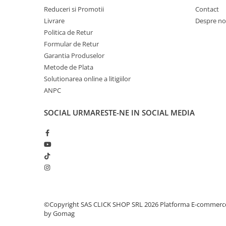
Reduceri si Promotii
Contact
Rampe luminoase girofar
Livrare
Despre no
Rezistoare CANBUS LED
Politica de Retur
Stroboscoape Auto
Formular de Retur
Garantia Produselor
Suporturi pentru girofare auto si
Metode de Plata
camion
Solutionarea online a litigiilor
Veste Reflectorizante de Avertizare
ANPC
Elemente Caroserie
SOCIAL
URMARESTE-NE IN SOCIAL MEDIA
Capace inox si jante
Capace piulite
Deflectoare geam
Oglinzi auto
Parasolare Camion – Cabina si
Accesorii
Protectii si pasaje roti
©Copyright SAS CLICK SHOP SRL 2026
Platforma E-commerc
by Gomag
Reclame Luminoase