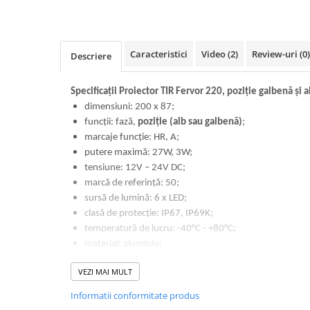
Volvo
Volvo Aero
Volvo FH 2 Euro 4
Caracteristici
Video
(2)
Review-uri
(0)
Descriere
Volvo FH 3 Euro 5
Volvo FH 4 Euro 6
Specificații Proiector TIR Fervor 220, poziție galbenă și a
Volvo Model FM
dimensiuni: 200 x 87;
Lumini, Becuri, Proiectoare
funcții: fază,
poziție (alb sau galbenă)
;
Accesorii iluminare LED camioane
marcaje funcție: HR, A;
putere maximă: 27W, 3W;
Bare LED (LED Bar) off-road, auto
si camion
tensiune: 12V – 24V DC;
marcă de referință: 50;
Becuri auto
sursă de lumină: 6 x LED;
Becuri Halogen Auto
clasă de protecție: IP67, IP69K;
Becuri Led Auto
temperatură de lucru: -40°C - +80°C;
material: aluminiu;
Becuri Xenon Auto
culoare: negru cu alb cromat;
Seturi de Becuri Auto
VEZI MAI MULT
material lentilă: sticlă;
Faruri Camioane, Utilaje &
protecție împotriva polarizării inverse;
Informatii conformitate produs
Tractoare
protecție împotriva supraîncălzirii;