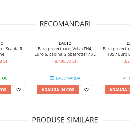
RECOMANDARI
TO
DAUTO
D
re, Scania R,
Bara proiectoare, Volvo FH4,
Bara proiecto
ine
Euro 6, cabina Globetrotter / XL
105 / Euro 
Spa
8 Lei
18.495,30 Lei
1.82
STOC
LA COMANDA
ie;
re poziție,
alb sau galbenă
COS
ADAUGA IN COS
ADAUGA I
cere și poziție cea mai mare
PRODUSE SIMILARE
ea intervalului optim de lumină.