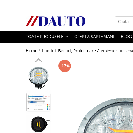
Toate Produsele
Bullbare, Suporti lumini camioane
TOATE PRODUSELE
OFERTA SAPTAMANII
BLOG
Accesorii inox
DAF
Home /
Lumini, Becuri, Proiectoare /
Proiector TIR Ferv
CF Euro 6
DAF CF 85
-17%
DAF XF 105
Daf XF 95
DAF XF Euro 6
Daf XG
Ford
Iveco
MAN
TGA