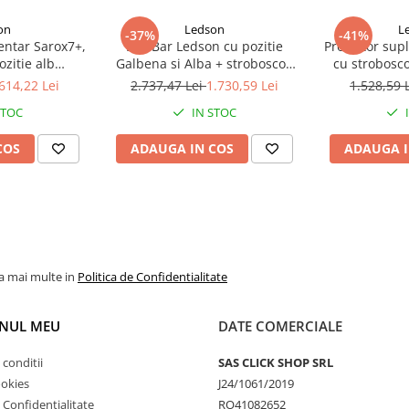
 influența sa.
on
Ledson
L
-37%
-41%
erie.
entar Sarox7+,
Led Bar Ledson cu pozitie
Proiector sup
zitie alb
Galbena si Alba + stroboscop
cu strobosco
rtocalie
Phoenix+ 40" 102cm
Driving LED, 
614,22 Lei
2.737,47 Lei
1.730,59 Lei
1.528,59 
galbena
STOC
IN STOC
COS
ADAUGA IN COS
ADAUGA I
la mai multe in
Politica de Confidentialitate
NUL MEU
DATE COMERCIALE
 conditii
SAS CLICK SHOP SRL
ookies
J24/1061/2019
e Confidentialitate
RO41082652