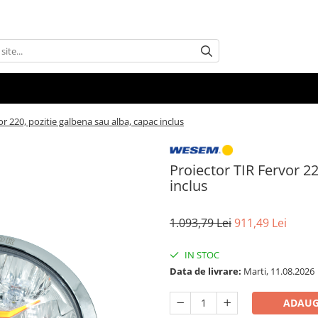
or 220, pozitie galbena sau alba, capac inclus
Proiector TIR Fervor 22
inclus
1.093,79 Lei
911,49 Lei
IN STOC
Data de livrare:
Marti, 11.08.2026
ADAUG