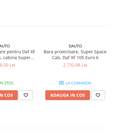
AUTO
DAUTO
are pentru Daf XF
Bara proiectoare, Super Space
Bara proie
6, cabina Super
Cab, Daf XF 105 Euro 6
FH4, Euro 6
ce Cab
9,50 Lei
2.732,68 Lei
1
IN STOC
LA COMANDA
N COS
ADAUGA IN COS
ADAUG