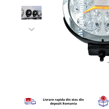
TGL
TGS
TGX
Mercedes Actros
Mercedes Actros MP2
Mercedes Actros MP3
Mercedes Actros MP4, MP5
Mercedes Actros MP6
Mercedes Arocs
RENAULT
Magnum
Premium
T Line
Distribuie
Scania
pe
Scania R S G P Next Generation
Facebook
Livrare rapida din stoc din
depozit Romania
Scania RPG