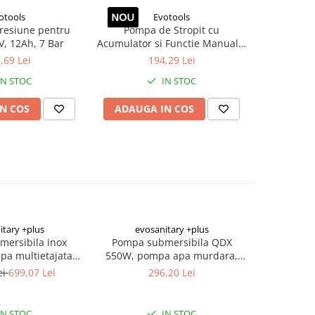
otools
Evotools
resiune pentru
Pompa de Stropit cu
Pompa
2V, 12Ah, 7 Bar
Acumulator si Functie Manuala,
Acumulator
16L
,69 Lei
194,29 Lei
IN STOC
IN STOC
N COS
ADAUGA IN COS
ADAUG
itary +plus
evosanitary +plus
evo
-17%
ersibila inox
Pompa submersibila QDX
Pompa de
a multietajata
550W, pompa apa murdara,
LCD, 900W, Debit 90
a potabila, 100m
pompa drenaj, pompa cu
Aspiratie
ei
699,07 Lei
296,20 Lei
816,3
me pompare
plutitor, pompa 91 l/min,
Presostat 
carcasa aluminiu
IN STOC
IN STOC