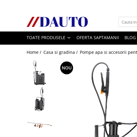
Toate Produsele
Bullbare, Suporti lumini camioane
TOATE PRODUSELE
OFERTA SAPTAMANII
BLOG
Accesorii inox
DAF
Home /
Casa si gradina /
Pompe apa si accesorii pentr
CF Euro 6
DAF CF 85
NOU
DAF XF 105
Daf XF 95
DAF XF Euro 6
Daf XG
Ford
Iveco
MAN
TGA