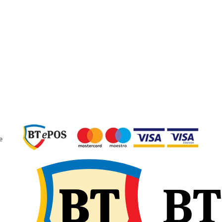
potrivită pentru tipul de
necesitate și utilizați pompa
e