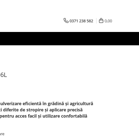
0371 238 582
0,00
16L
ulverizare eficientă în grădină și agricultură
 diferite de stropire și aplicare precisă
ntru acces facil și utilizare confortabilă
are