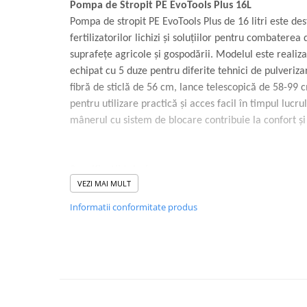
Volvo
Pompa de Stropit PE EvoTools Plus 16L
Pompa de stropit PE EvoTools Plus de 16 litri este des
Volvo Aero
fertilizatorilor lichizi și soluțiilor pentru combaterea 
Volvo FH 2 Euro 4
suprafețe agricole și gospodării. Modelul este realiza
Volvo FH 3 Euro 5
echipat cu 5 duze pentru diferite tehnici de pulveriz
Volvo FH 4 Euro 6
fibră de sticlă de 56 cm, lance telescopică de 58-99 c
Volvo Model FM
pentru utilizare practică și acces facil în timpul lucrul
Lumini, Becuri, Proiectoare
mânerul cu sistem de blocare contribuie la confort și c
Accesorii iluminare LED camioane
Bare LED (LED Bar) off-road, auto
si camion
Specificații tehnice:
VEZI MAI MULT
Tip produs: Pompă de stropit
Becuri auto
Informatii conformitate produs
Becuri Halogen Auto
Marcă: EvoTools Plus
Becuri Led Auto
Capacitate rezervor: 16 L
Becuri Xenon Auto
Material: PE
Seturi de Becuri Auto
Faruri Camioane, Utilaje &
Lance din fibră de sticlă: 56 cm
Tractoare
Lance telescopică: 58-99 cm