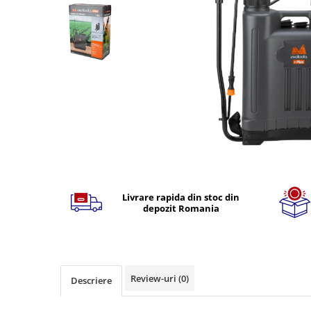
TGL
TGS
TGX
Mercedes Actros
Mercedes Actros MP2
Mercedes Actros MP3
Mercedes Actros MP4, MP5
Mercedes Actros MP6
Mercedes Arocs
Distribuie
pe
RENAULT
Facebook
Livrare rapida din stoc din
Magnum
depozit Romania
Premium
T Line
Scania
Scania R S G P Next Generation
Review-uri
(0)
Descriere
Scania RPG