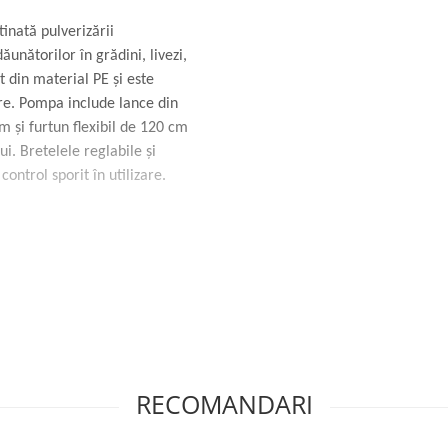
tinată pulverizării
dăunătorilor în grădini, livezi,
t din material PE și este
are. Pompa include lance din
m și furtun flexibil de 120 cm
ui. Bretelele reglabile și
ontrol sporit în utilizare.
RECOMANDARI