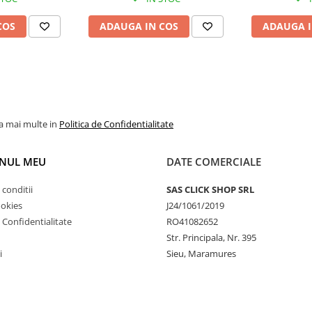
COS
ADAUGA IN COS
ADAUGA I
la mai multe in
Politica de Confidentialitate
NUL MEU
DATE COMERCIALE
 conditii
SAS CLICK SHOP SRL
ookies
J24/1061/2019
e Confidentialitate
RO41082652
Str. Principala, Nr. 395
i
Sieu, Maramures