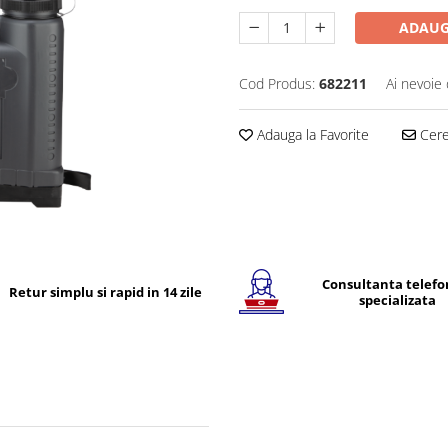
ADAUG
Cod Produs:
682211
Ai nevoie 
Adauga la Favorite
Cere 
Consultanta telefo
Retur simplu si rapid in 14 zile
specializata