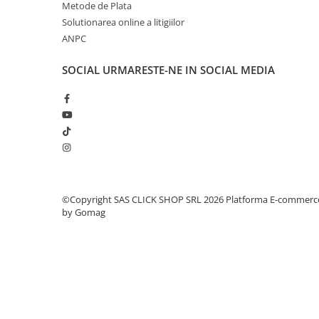
Metode de Plata
Rampe luminoase girofar
5 x Duze pentru pulverizare
Solutionarea online a litigiilor
ANPC
Rezistoare CANBUS LED
Stroboscoape Auto
SOCIAL
URMARESTE-NE IN SOCIAL MEDIA
Mod de utilizare
Suporturi pentru girofare auto si
Umpleți rezervorul cu soluția dorită și selectați duza 
camion
pulverizare. Ajustați lancea telescopică în funcție de 
Veste Reflectorizante de Avertizare
pentru aplicarea soluțiilor pe suprafețele dorite.
Elemente Caroserie
Capace inox si jante
Capace piulite
©Copyright SAS CLICK SHOP SRL 2026
Platforma E-commerc
Deflectoare geam
by Gomag
Oglinzi auto
Parasolare Camion – Cabina si
Accesorii
Protectii si pasaje roti
Reclame Luminoase