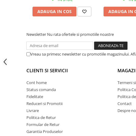
Proiectoare suplimentare, Camion,
Off Road
ADAUGA IN COS
ADAUGA IN 
Proiectoare Full LED
Proiectoare Halogen plus LED
Newsletter
Nu rata ofertele si promotiile noastre
Dispozitive Avertizare
Accesorii Goarne Pneumatice
Autocolante reflectorizante si
Vreau sa primesc newsletter cu promotiile magazinului. Af
fluorescente
Avertizare sonora
CLIENTI SI SERVICII
MAGAZI
Claxoane Auto si Semnale Electrice
Cont home
Termeni si
de Avertizare
Status comanda
Politica C
Goarne si trompete cu aer
Conținutul pachetului:
Fidelitate
Politica d
Benzi si placi reflectorizante
1 x Pompă de stropit 16L
Reduceri si Promotii
Contact
Girofaruri auto si camion
Livrare
Despre no
1 x Lance din fibră de sticlă
Politica de Retur
Goarne / Trompete Pneumatice
1 x Lance telescopică
Formular de Retur
Kituri Instalare Goarne
Garantia Produselor
Pneumatice
1 x Furtun flexibil