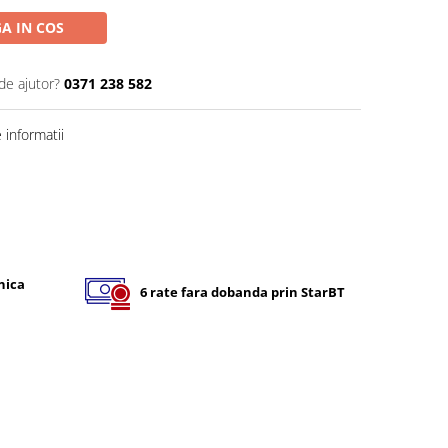
A IN COS
de ajutor?
0371 238 582
informatii
nica
6 rate fara dobanda prin StarBT