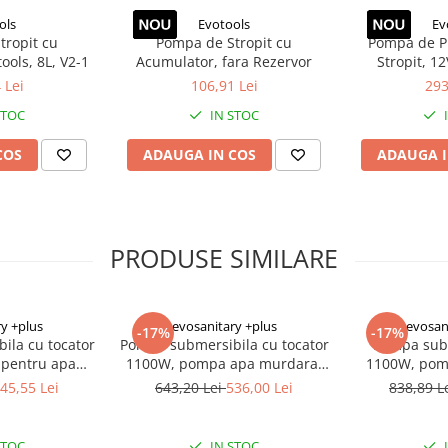
ols
Evotools
Ev
tropit cu
Pompa de Stropit cu
Pompa de P
ools, 8L, V2-1
Acumulator, fara Rezervor
Stropit, 1
 Lei
106,91 Lei
293
STOC
IN STOC
COS
ADAUGA IN COS
ADAUGA I
PRODUSE SIMILARE
y +plus
evosanitary +plus
evosan
-17%
-17%
ila cu tocator
Pompa submersibila cu tocator
Pompa subm
pentru apa
1100W, pompa apa murdara,
1100W, pomp
re, drenaj, cu
pompa evacuare 15000 l/h cu
put, pompa ap
45,55 Lei
643,20 Lei
536,00 Lei
838,89 L
t si tocator
plutitor automat, pompa cu
inalti
ti 15mm
tocator 10mm
STOC
IN STOC