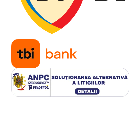
tilizare pentru a preveni
erit de expunere îndelungată