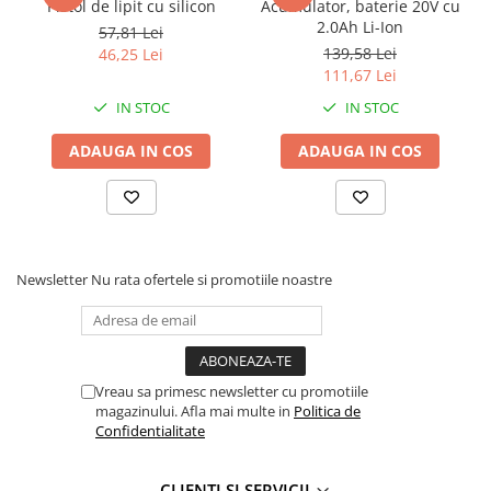
Pistol de lipit cu silicon
Acumulator, baterie 20V cu
Proiectoare suplimentare, Camion,
1 buc. ghidaj pe latime.
2.0Ah Li-Ion
57,81 Lei
Off Road
139,58 Lei
46,25 Lei
Proiectoare Full LED
111,67 Lei
Proiectoare Halogen plus LED
IN STOC
IN STOC
Dispozitive Avertizare
ADAUGA IN COS
ADAUGA IN COS
Accesorii Goarne Pneumatice
Autocolante reflectorizante si
fluorescente
Avertizare sonora
Newsletter
Nu rata ofertele si promotiile noastre
Claxoane Auto si Semnale Electrice
de Avertizare
Goarne si trompete cu aer
Benzi si placi reflectorizante
Vreau sa primesc newsletter cu promotiile
Girofaruri auto si camion
magazinului. Afla mai multe in
Politica de
Goarne / Trompete Pneumatice
Confidentialitate
Kituri Instalare Goarne
Pneumatice
CLIENTI SI SERVICII