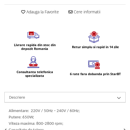
Volvo
Volvo Aero
Adauga la Favorite
Cere informatii
Volvo FH 2 Euro 4
Volvo FH 3 Euro 5
Volvo FH 4 Euro 6
Volvo Model FM
Livrare rapida din stoc din
Retur simplu si rapid in 14 zile
Lumini, Becuri, Proiectoare
depozit Romania
Accesorii iluminare LED camioane
Bare LED (LED Bar) off-road, auto
si camion
Consultanta telefonica
6 rate fara dobanda prin StarBT
specializata
Becuri auto
Becuri Halogen Auto
Becuri Led Auto
Descriere
Becuri Xenon Auto
Seturi de Becuri Auto
Alimentare: 220V / 50Hz – 240V / 60Hz;
Putere: 650W;
Faruri Camioane, Utilaje &
Viteza maxima: 800-2800 rpm;
Tractoare