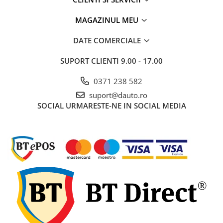
Rampe luminoase girofar
MAGAZINUL MEU
Rezistoare CANBUS LED
DATE COMERCIALE
Stroboscoape Auto
Suporturi pentru girofare auto si
SUPORT CLIENTI
9.00 - 17.00
camion
0371 238 582
Veste Reflectorizante de Avertizare
suport@dauto.ro
Elemente Caroserie
SOCIAL
URMARESTE-NE IN SOCIAL MEDIA
Capace inox si jante
Capace piulite
Deflectoare geam
Oglinzi auto
Parasolare Camion – Cabina si
Accesorii
Protectii si pasaje roti
Reclame Luminoase