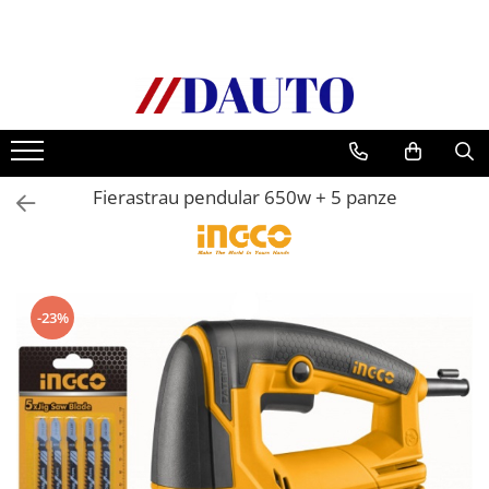
Toate Produsele
Bullbare, Suporti lumini camioane
Accesorii inox
DAF
Fierastrau pendular 650w + 5 panze
CF Euro 6
DAF CF 85
DAF XF 105
Daf XF 95
-23%
DAF XF Euro 6
Daf XG
Ford
Iveco
MAN
TGA