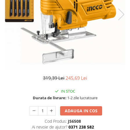
TGL
TGS
TGX
Mercedes Actros
Mercedes Actros MP2
Mercedes Actros MP3
Mercedes Actros MP4, MP5
Mercedes Actros MP6
Mercedes Arocs
RENAULT
319,39 Lei
245,69 Lei
Magnum
IN STOC
Premium
Durata de livrare:
1-2 zile lucratoare
T Line
Scania
ADAUGA IN COS
Scania R S G P Next Generation
Cod Produs:
JS6508
Scania RPG
Ai nevoie de ajutor?
0371 238 582