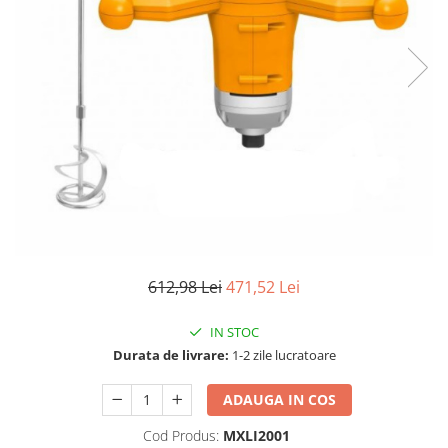
TGL
TGS
TGX
Mercedes Actros
Mercedes Actros MP2
Mercedes Actros MP3
Mercedes Actros MP4, MP5
Mercedes Actros MP6
Mercedes Arocs
RENAULT
612,98 Lei
471,52 Lei
Magnum
Premium
IN STOC
T Line
Durata de livrare:
1-2 zile lucratoare
Scania
ADAUGA IN COS
Scania R S G P Next Generation
Scania RPG
Cod Produs:
MXLI2001