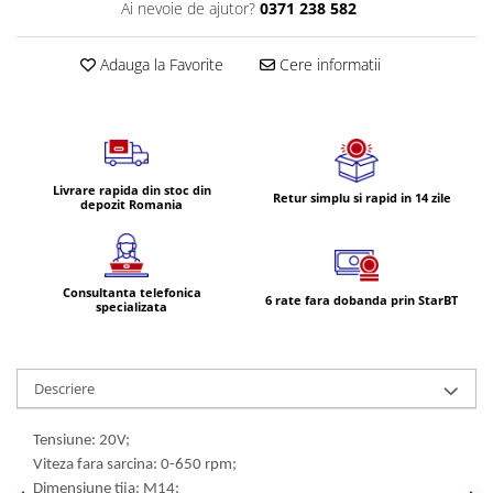
Volvo
Ai nevoie de ajutor?
0371 238 582
Volvo Aero
Adauga la Favorite
Cere informatii
Volvo FH 2 Euro 4
Volvo FH 3 Euro 5
Volvo FH 4 Euro 6
Volvo Model FM
Lumini, Becuri, Proiectoare
Livrare rapida din stoc din
Retur simplu si rapid in 14 zile
depozit Romania
Accesorii iluminare LED camioane
Bare LED (LED Bar) off-road, auto
si camion
Consultanta telefonica
6 rate fara dobanda prin StarBT
Becuri auto
specializata
Becuri Halogen Auto
Becuri Led Auto
Descriere
Becuri Xenon Auto
Seturi de Becuri Auto
Tensiune: 20V;
Faruri Camioane, Utilaje &
Viteza fara sarcina: 0-650 rpm;
Tractoare
Dimensiune tija: M14;