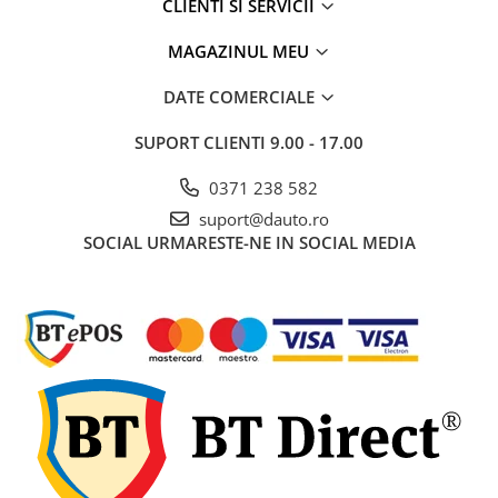
CLIENTI SI SERVICII
Rampe luminoase girofar
MAGAZINUL MEU
Rezistoare CANBUS LED
Stroboscoape Auto
DATE COMERCIALE
Suporturi pentru girofare auto si
SUPORT CLIENTI
9.00 - 17.00
camion
Veste Reflectorizante de Avertizare
0371 238 582
suport@dauto.ro
Elemente Caroserie
SOCIAL
URMARESTE-NE IN SOCIAL MEDIA
Capace inox si jante
Capace piulite
Deflectoare geam
Oglinzi auto
Parasolare Camion – Cabina si
Accesorii
Protectii si pasaje roti
Reclame Luminoase