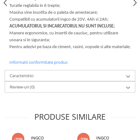
Lampi de ceata
Turatie reglabila in 6 trepte;
Masina vine insotita de o paleta de amestecare;
Lampi Gabarit LED
Compatibil cu acumulatorii Ingco de 20V, 4Ah si 2Ah;
Lampi gabarit auto si remorci
ACUMULATORUL SI INCARCATORUL NU SUNT INCLUSE;
Lampi gabarit cu brat auto si
Manere ergonomice, cu insertii de cauciuc, pentru utilizare
remorci
usoara si in siguranta;
Lampi interior, Plafoniere
Pentru adezivi pe baza de ciment, rasini, vopsele si alte materiale;
Lampi LED auto dedicate
Informatii conformitate produs
Lampi numar Inmatriculare
Lampi Stop, Semnalizare & Triple
Caracteristici
Lampi Fata cu Bec & Semnalizare
Review-uri
(0)
Lampi Fata LED & Semnalizare
Lampi Spate cu Bec & Triple
Lampi Spate LED & Triple
PRODUSE SIMILARE
Seturi Lampi Spate Triple
Lumini de Zi, DRL
Proiectoare de lucru si marsarier
INGCO
INGCO
-20%
-20%