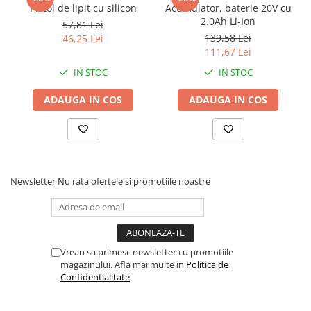
Pistol de lipit cu silicon
Acumulator, baterie 20V cu
Proiectoare suplimentare, Camion,
2.0Ah Li-Ion
Off Road
57,81 Lei
139,58 Lei
46,25 Lei
Proiectoare Full LED
111,67 Lei
Proiectoare Halogen plus LED
IN STOC
IN STOC
Dispozitive Avertizare
Accesorii Goarne Pneumatice
ADAUGA IN COS
ADAUGA IN COS
Autocolante reflectorizante si
fluorescente
Avertizare sonora
Claxoane Auto si Semnale Electrice
Newsletter
Nu rata ofertele si promotiile noastre
de Avertizare
Goarne si trompete cu aer
Benzi si placi reflectorizante
Girofaruri auto si camion
Vreau sa primesc newsletter cu promotiile
magazinului. Afla mai multe in
Politica de
Goarne / Trompete Pneumatice
Confidentialitate
Kituri Instalare Goarne
Pneumatice