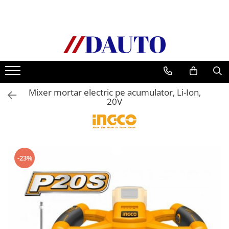
Toate Produsele
Bullbare, Suporti lumini camioane
Accesorii inox
DAF
Mixer mortar electric pe acumulator, Li-Ion,
CF Euro 6
20V
DAF CF 85
DAF XF 105
Daf XF 95
DAF XF Euro 6
-23%
Daf XG
Ford
Iveco
MAN
TGA