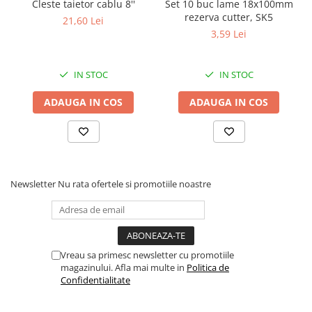
Cleste taietor cablu 8''
Set 10 buc lame 18x100mm
Proiectoare suplimentare, Camion,
rezerva cutter, SK5
21,60 Lei
Off Road
3,59 Lei
Proiectoare Full LED
Proiectoare Halogen plus LED
IN STOC
IN STOC
Dispozitive Avertizare
Accesorii Goarne Pneumatice
ADAUGA IN COS
ADAUGA IN COS
Autocolante reflectorizante si
fluorescente
Avertizare sonora
Claxoane Auto si Semnale Electrice
Newsletter
Nu rata ofertele si promotiile noastre
de Avertizare
Goarne si trompete cu aer
Benzi si placi reflectorizante
Girofaruri auto si camion
Vreau sa primesc newsletter cu promotiile
magazinului. Afla mai multe in
Politica de
Goarne / Trompete Pneumatice
Confidentialitate
Kituri Instalare Goarne
Pneumatice