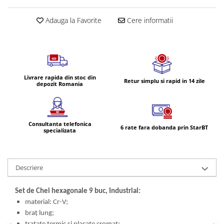
Volvo
Volvo Aero
Adauga la Favorite
Cere informatii
Volvo FH 2 Euro 4
Volvo FH 3 Euro 5
Volvo FH 4 Euro 6
Volvo Model FM
Livrare rapida din stoc din
Retur simplu si rapid in 14 zile
Lumini, Becuri, Proiectoare
depozit Romania
Accesorii iluminare LED camioane
Bare LED (LED Bar) off-road, auto
si camion
Consultanta telefonica
6 rate fara dobanda prin StarBT
specializata
Becuri auto
Becuri Halogen Auto
Becuri Led Auto
Descriere
Becuri Xenon Auto
Seturi de Becuri Auto
Set de Chei hexagonale 9 buc, Industrial:
material: Cr-V;
Faruri Camioane, Utilaje &
braț lung;
Tractoare