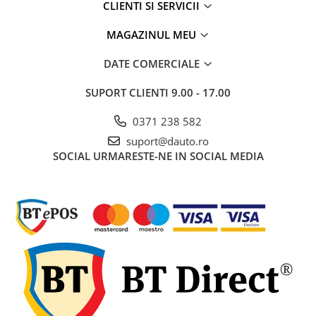
CLIENTI SI SERVICII
Rampe luminoase girofar
MAGAZINUL MEU
Rezistoare CANBUS LED
Stroboscoape Auto
DATE COMERCIALE
Suporturi pentru girofare auto si
SUPORT CLIENTI
9.00 - 17.00
camion
Veste Reflectorizante de Avertizare
0371 238 582
Elemente Caroserie
suport@dauto.ro
SOCIAL
URMARESTE-NE IN SOCIAL MEDIA
Capace inox si jante
Capace piulite
Deflectoare geam
Oglinzi auto
Parasolare Camion – Cabina si
Accesorii
Protectii si pasaje roti
Reclame Luminoase