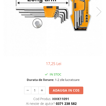
TGL
TGS
TGX
Mercedes Actros
Mercedes Actros MP2
Mercedes Actros MP3
Mercedes Actros MP4, MP5
Mercedes Actros MP6
Mercedes Arocs
RENAULT
17,25 Lei
Magnum
IN STOC
Premium
Durata de livrare:
1-2 zile lucratoare
T Line
Scania
ADAUGA IN COS
Scania R S G P Next Generation
Cod Produs:
HHK11091
Scania RPG
Ai nevoie de ajutor?
0371 238 582