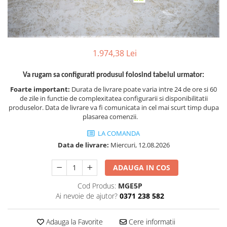
TGL
TGS
TGX
Mercedes Actros
1.974,38 Lei
Mercedes Actros MP2
Va rugam sa configurati produsul folosind tabelul urmator:
Mercedes Actros MP3
Foarte important:
Durata de livrare poate varia intre 24 de ore si 60
Mercedes Actros MP4, MP5
de zile in functie de complexitatea configurarii si disponibilitatii
Mercedes Actros MP6
produselor. Data de livrare va fi comunicata in cel mai scurt timp dupa
plasarea comenzii.
Mercedes Arocs
RENAULT
LA COMANDA
Data de livrare:
Miercuri, 12.08.2026
Magnum
Premium
ADAUGA IN COS
T Line
Cod Produs:
MGE5P
Scania
Ai nevoie de ajutor?
0371 238 582
Scania R S G P Next Generation
Scania RPG
Adauga la Favorite
Cere informatii