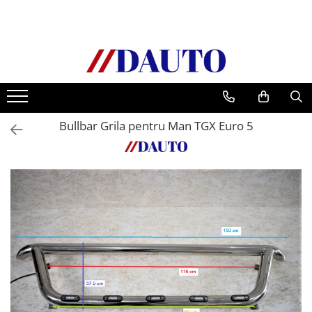
Toate Produsele
Bullbare, Suporti lumini camioane
Accesorii inox
DAF
Bullbar Grila pentru Man TGX Euro 5
CF Euro 6
DAF CF 85
DAF XF 105
Daf XF 95
DAF XF Euro 6
Daf XG
Ford
Iveco
MAN
TGA