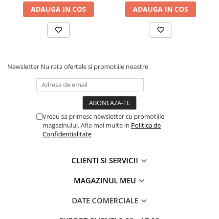
ADAUGA IN COS
ADAUGA IN COS
direct pe site și adaugă funcționalitate și stil mașinii tale!
Rampe luminoase girofar
Rezistoare CANBUS LED
Stroboscoape Auto
Suporturi pentru girofare auto si
Newsletter
Nu rata ofertele si promotiile noastre
camion
Veste Reflectorizante de Avertizare
Elemente Caroserie
Capace inox si jante
Vreau sa primesc newsletter cu promotiile
magazinului. Afla mai multe in
Politica de
Capace piulite
Confidentialitate
Deflectoare geam
Oglinzi auto
CLIENTI SI SERVICII
Parasolare Camion – Cabina si
MAGAZINUL MEU
Accesorii
Protectii si pasaje roti
DATE COMERCIALE
Reclame Luminoase