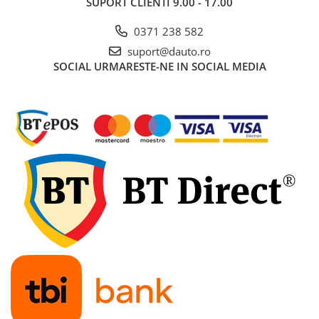
SUPORT CLIENTI
9.00 - 17.00
Electrice auto, camioane si remorci
Borne si Conectori Baterie Auto
0371 238 582
suport@dauto.ro
Cabluri Auto Spiralate
SOCIAL
URMARESTE-NE IN SOCIAL MEDIA
Cabluri Multifilare Auto
Comutatoare si intrerupatoare
auto
Conectori Cabluri si Izolatie Auto
Instalatii Electrice pentru Remorci
Instalatii Electrice Proiectoare
Invertoare de tensiune
Prize bricheta & USB
Prize, stechere si mufe auto
Conectori instalatii electrice auto,
camion si remorca
Mufe si conectori auto etansi
Prize si conectori alimentare 2/3