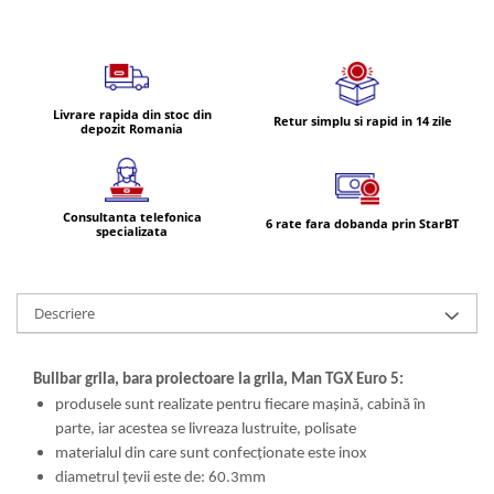
Volvo
Volvo Aero
Volvo FH 2 Euro 4
Volvo FH 3 Euro 5
Livrare rapida din stoc din
Retur simplu si rapid in 14 zile
Volvo FH 4 Euro 6
depozit Romania
Volvo Model FM
Lumini, Becuri, Proiectoare
Accesorii iluminare LED camioane
Consultanta telefonica
6 rate fara dobanda prin StarBT
specializata
Bare LED (LED Bar) off-road, auto
si camion
Becuri auto
Descriere
Becuri Halogen Auto
Becuri Led Auto
Bullbar grila, bara proiectoare la grila, Man TGX Euro 5:
Becuri Xenon Auto
produsele sunt realizate pentru fiecare mașină, cabină în
Seturi de Becuri Auto
parte, iar acestea se livreaza lustruite, polisate
Faruri Camioane, Utilaje &
materialul din care sunt confecționate este inox
Tractoare
diametrul țevii este de: 60.3mm