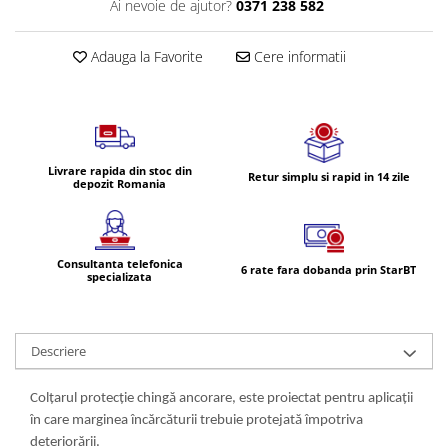
Ai nevoie de ajutor?
0371 238 582
Volvo
Volvo Aero
Adauga la Favorite
Cere informatii
Volvo FH 2 Euro 4
Volvo FH 3 Euro 5
Volvo FH 4 Euro 6
Volvo Model FM
Lumini, Becuri, Proiectoare
Livrare rapida din stoc din
Retur simplu si rapid in 14 zile
depozit Romania
Accesorii iluminare LED camioane
Bare LED (LED Bar) off-road, auto
si camion
Consultanta telefonica
6 rate fara dobanda prin StarBT
Becuri auto
specializata
Becuri Halogen Auto
Becuri Led Auto
Descriere
Becuri Xenon Auto
Seturi de Becuri Auto
Colțarul protecție chingă ancorare, este proiectat pentru aplicații
Faruri Camioane, Utilaje &
în care marginea încărcăturii trebuie protejată împotriva
Tractoare
deteriorării.