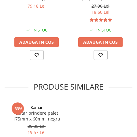
Proiectoare suplimentare, Camion,
79,18 Lei
27,90 Lei
Off Road
18,60 Lei
Proiectoare Full LED
Proiectoare Halogen plus LED
IN STOC
IN STOC
Dispozitive Avertizare
ADAUGA IN COS
ADAUGA IN COS
Accesorii Goarne Pneumatice
Autocolante reflectorizante si
fluorescente
Avertizare sonora
Claxoane Auto si Semnale Electrice
PRODUSE SIMILARE
de Avertizare
Goarne si trompete cu aer
Benzi si placi reflectorizante
Kamar
-33%
Girofaruri auto si camion
Coltar prindere palet
175mm x 60mm, negru
Goarne / Trompete Pneumatice
29,35 Lei
Kituri Instalare Goarne
19,57 Lei
Pneumatice