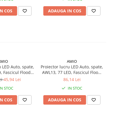
N COS
ADAUGA IN COS
AMIO
AMIO
-27%
u LED Auto, spate,
Proiector lucru LED Auto, spate,
Proiecto
 Fascicul Flood,
AWL13, 77 LED, Fascicul Flood,
Dorado 9
2/24V
12/24V, 3840 lm, 11 x 11cm
12/24V, 21
ei
45,94 Lei
86,14 Lei
969,8
portocalie
IN STOC
IN STOC
N COS
ADAUGA IN COS
ADAUG