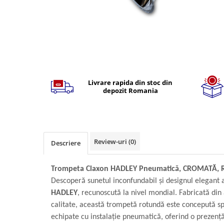
TGL
TGS
TGX
Mercedes Actros
Distribuie
Mercedes Actros MP2
pe
Mercedes Actros MP3
Facebook
Livrare rapida din stoc din
depozit Romania
Mercedes Actros MP4, MP5
Mercedes Actros MP6
Mercedes Arocs
RENAULT
Review-uri
(0)
Descriere
Magnum
Premium
Trompeta Claxon HADLEY Pneumatică, CROMATĂ, Ro
T Line
Descoperă sunetul inconfundabil și designul elegant
Scania
HADLEY
, recunoscută la nivel mondial. Fabricată di
Scania R S G P Next Generation
calitate, această trompetă rotundă este concepută sp
Scania RPG
echipate cu instalație pneumatică, oferind o prezență