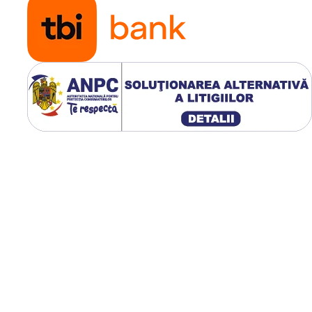
 oferind o soluție eficientă și
 inconfundabil HADLEY!
un set de montaj potrivit!