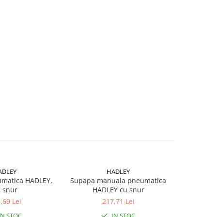
ADLEY
HADLEY
matica HADLEY,
Supapa manuala pneumatica
 snur
HADLEY cu snur
,69 Lei
217,71 Lei
IN STOC
IN STOC