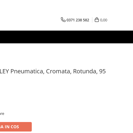
0371 238 582
0,00
EY Pneumatica, Cromata, Rotunda, 95
are
A IN COS