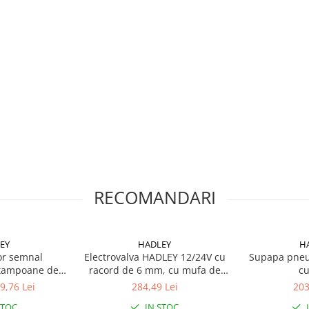
tie ca ai ajuns… O
RECOMANDARI
nox rezistent ✅ Sunet
bile acum pe:
//dauto
EY
HADLEY
H
ior semnal
Electrovalva HADLEY 12/24V cu
Supapa pneu
- dauto.ro -
 tampoane de
racord de 6 mm, cu mufa de
cu
iuc
conectare
9,76 Lei
284,49 Lei
203
STOC
IN STOC