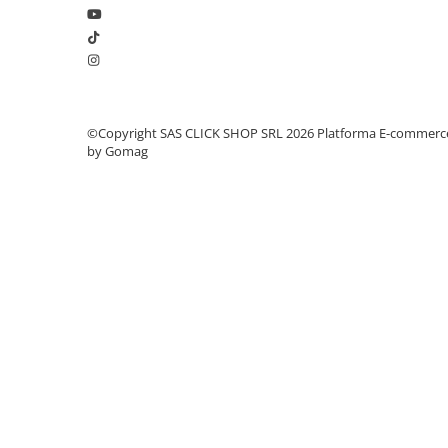
Rampe luminoase girofar
Rezistoare CANBUS LED
Stroboscoape Auto
Suporturi pentru girofare auto si
©Copyright SAS CLICK SHOP SRL 2026
Platforma E-commerc
camion
by Gomag
Veste Reflectorizante de Avertizare
Elemente Caroserie
Capace inox si jante
Avantaje și beneficii pentru client
Capace piulite
Sunet Iconic și Recunoscut:
Designul inconfundabi
Deflectoare geam
HADLEY
te vor face remarcat în trafic, adăugând u
Oglinzi auto
prezență.
Parasolare Camion – Cabina si
Durabilitate Premium:
Fabricată din alamă croma
Accesorii
asigură o durată lungă de viață și o rezistență spor
Protectii si pasaje roti
menținându-și aspectul impecabil.
Reclame Luminoase
Compatibilitate Extinsă:
Concepută pentru vehicul