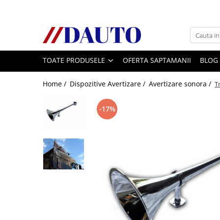
Toate Produsele
Bullbare, Suporti lumini camioane
TOATE PRODUSELE
OFERTA SAPTAMANII
BLOG
Accesorii inox
DAF
Home /
Dispozitive Avertizare /
Avertizare sonora /
T
CF Euro 6
DAF CF 85
-17%
DAF XF 105
Daf XF 95
DAF XF Euro 6
Daf XG
Ford
Iveco
MAN
TGA