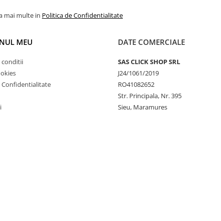
la mai multe in
Politica de Confidentialitate
NUL MEU
DATE COMERCIALE
 conditii
SAS CLICK SHOP SRL
ookies
J24/1061/2019
e Confidentialitate
RO41082652
Str. Principala, Nr. 395
i
Sieu, Maramures