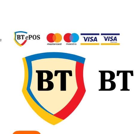
e
l și sunetul personalizat
n plus de siguranță și
tă rezistentă, trompeta
ită la coroziune și intemperii,
ele cu instalație pneumatică,