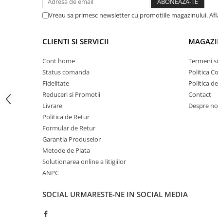
Proiectoare suplimentare, Camion,
Vreau sa primesc newsletter cu promotiile magazinului. Af
Off Road
Accesorii opționale (vândute separat):
Capac:
H00928B
Proiectoare Full LED
CLIENTI SI SERVICII
MAGAZI
Proiectoare Halogen plus LED
Suport cu o garnitură:
H00860RA
Dispozitive Avertizare
Cont home
Termeni si
Suport cu două garnituri:
HPB860-6
Accesorii Goarne Pneumatice
Status comanda
Politica C
Set de reparații:
H00981SS
Fidelitate
Politica d
Autocolante reflectorizante si
Reduceri si Promotii
Contact
fluorescente
Livrare
Despre no
Avertizare sonora
Politica de Retur
Claxoane Auto si Semnale Electrice
Formular de Retur
de Avertizare
Garantia Produselor
Goarne si trompete cu aer
Metode de Plata
Benzi si placi reflectorizante
Solutionarea online a litigiilor
ANPC
Girofaruri auto si camion
Goarne / Trompete Pneumatice
SOCIAL
URMARESTE-NE IN SOCIAL MEDIA
Kituri Instalare Goarne
Pneumatice