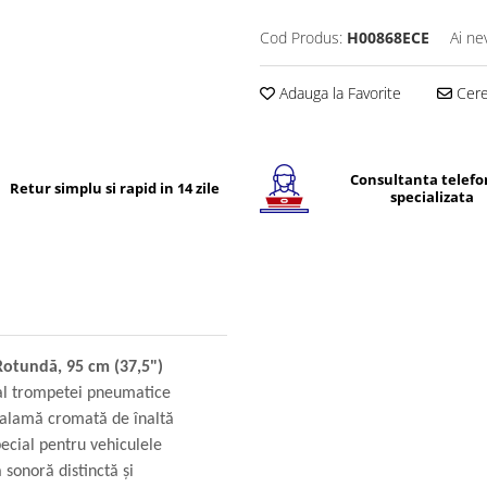
Cod Produs:
H00868ECE
Ai ne
Adauga la Favorite
Cere 
Consultanta telefo
Retur simplu si rapid in 14 zile
specializata
tundă, 95 cm (37,5")
 al trompetei pneumatice
n alamă cromată de înaltă
ecial pentru vehiculele
 sonoră distinctă și