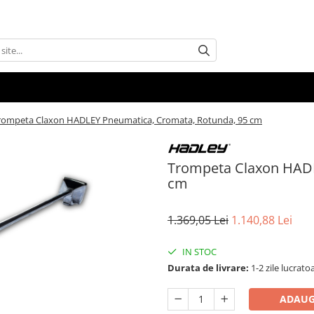
rompeta Claxon HADLEY Pneumatica, Cromata, Rotunda, 95 cm
Trompeta Claxon HADL
cm
1.369,05 Lei
1.140,88 Lei
IN STOC
Durata de livrare:
1-2 zile lucrato
ADAUG