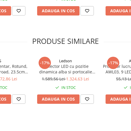
COS
ADAUGA IN COS
ADAUGA I
PRODUSE SIMILARE
ntează pe vehiculele cu
S
Ledson
-17%
-17%
ompletă și funcțională,
entar, Rotund,
Proiector LED cu pozitie
Proiector lucr
 de montaj complete
(vândute
froad, 23.5cm,
dinamica alba si portocalie
AWL03, 9 LED,
W116 30
pentru camion, offroad,
1
u montarea a două trompete.
72,86 Lei
1.589,56 Lei
1.324,63 Lei
55,13 L
Epix10+, Powerboost, 11500lm,
vind electrovalva:
STOC
IN STOC
150w, 24.7 x 14.5cm
COS
ADAUGA IN COS
ADAUGA I