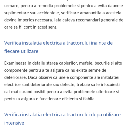
Lampi de ceata
urmare, pentru a remedia problemele si pentru a evita daunele
Lampi Gabarit LED
suplimentare sau accidentele, verificare amanuntita a acesteia
devine imperios necesara. Iata cateva recomandari generale de
Lampi gabarit auto si remorci
care sa tii cont in acest sens.
Lampi gabarit cu brat auto si
remorci
Lampi interior, Plafoniere
Verifica instalatia electrica a tractorului inainte de
fiecare utilizare
Lampi LED auto dedicate
Lampi numar Inmatriculare
Examineaza in detaliu starea cablurilor, mufele, becurile si alte
Lampi Stop, Semnalizare & Triple
componente pentru a te asigura ca nu exista semne de
Lampi Fata cu Bec & Semnalizare
deteriorare. Daca observi ca unele componente ale instalatiei
Lampi Fata LED & Semnalizare
electrice sunt deteriorate sau defecte, trebuie sa le inlocuiesti
Lampi Spate cu Bec & Triple
cat mai curand posibil pentru a evita problemele ulterioare si
Lampi Spate LED & Triple
pentru a asigura o functionare eficienta si fiabila.
Seturi Lampi Spate Triple
Verifica instalatia electrica a tractorului dupa utilizare
Lumini de Zi, DRL
intensive
Proiectoare de lucru si marsarier