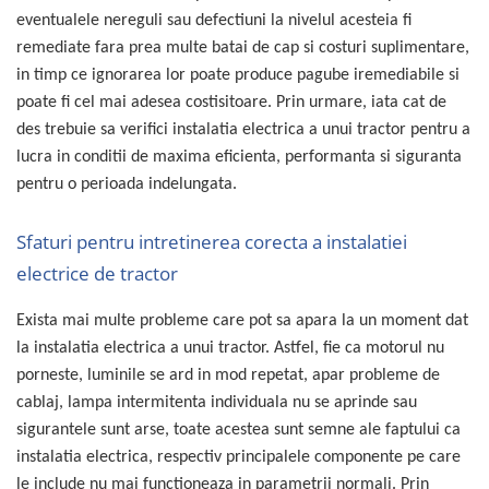
Volvo
eventualele nereguli sau defectiuni la nivelul acesteia fi
Volvo Aero
remediate fara prea multe batai de cap si costuri suplimentare,
Volvo FH 2 Euro 4
in timp ce ignorarea lor poate produce pagube iremediabile si
Volvo FH 3 Euro 5
poate fi cel mai adesea costisitoare. Prin urmare, iata cat de
Volvo FH 4 Euro 6
des trebuie sa verifici instalatia electrica a unui tractor pentru a
Volvo Model FM
lucra in conditii de maxima eficienta, performanta si siguranta
Lumini, Becuri, Proiectoare
pentru o perioada indelungata.
Accesorii iluminare LED camioane
Sfaturi pentru intretinerea corecta a instalatiei
Bare LED (LED Bar) off-road, auto
si camion
electrice de tractor
Becuri auto
Exista mai multe probleme care pot sa apara la un moment dat
Becuri Halogen Auto
la instalatia electrica a unui tractor. Astfel, fie ca motorul nu
Becuri Led Auto
porneste, luminile se ard in mod repetat, apar probleme de
Becuri Xenon Auto
cablaj, lampa intermitenta individuala nu se aprinde sau
Seturi de Becuri Auto
sigurantele sunt arse, toate acestea sunt semne ale faptului ca
Faruri Camioane, Utilaje &
instalatia electrica, respectiv principalele componente pe care
Tractoare
le include nu mai functioneaza in parametrii normali. Prin