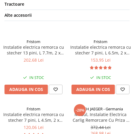
Tractoare
Electrice auto, camioane si remorci
Borne si Conectori Baterie Auto
Alte accesorii
Cabluri Auto Spiralate
Cabluri Multifilare Auto
Comutatoare si intrerupatoare
Fristom
Fristom
auto
Instalatie electrica remorca cu
Instalatie electrica remorca cu
stecher 13 pini, L 7.7m, 2 x
stecher 7 pini, L 6.5m, 2 x
Conectori Cabluri si Izolatie Auto
mufa 5 pini baioneta, 2 x 5.3m
mufa 5 pini baioneta, 2 x 4.1m
202,68 Lei
153,95 Lei
cablu gabarite
cablu gabarite
Instalatii Electrice pentru Remorci
Instalatii Electrice Proiectoare
IN STOC
IN STOC
Invertoare de tensiune
ADAUGA IN COS
ADAUGA IN COS
Prize bricheta & USB
Prize, stechere si mufe auto
Fristom
ERICH JAEGER - Germania
-28%
Conectori instalatii electrice auto,
Instalatie electrica remorca cu
Modul, Instalatie Electrica
camion si remorca
stecher 7 pini, L 4.5m, 2 x
Carlig Remorcare Cu Priza 7
Mufe si conectori auto etansi
mufa 5 pini baioneta, 2 x 2.5m
Pini - Protectie Can-Bus
120,06 Lei
372,44 Lei
cablu gabarite
Prize si conectori alimentare 2/3
268,98 Lei