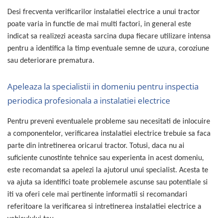
Proiectoare suplimentare, Camion,
Desi frecventa verificarilor instalatiei electrice a unui tractor
Off Road
poate varia in functie de mai multi factori, in general este
Proiectoare Full LED
indicat sa realizezi aceasta sarcina dupa fiecare utilizare intensa
Proiectoare Halogen plus LED
pentru a identifica la timp eventuale semne de uzura, coroziune
Dispozitive Avertizare
sau deteriorare prematura.
Accesorii Goarne Pneumatice
Autocolante reflectorizante si
Apeleaza la specialistii in domeniu pentru inspectia
fluorescente
periodica profesionala a instalatiei electrice
Avertizare sonora
Pentru preveni eventualele probleme sau necesitati de inlocuire
Claxoane Auto si Semnale Electrice
de Avertizare
a componentelor, verificarea instalatiei electrice trebuie sa faca
parte din intretinerea oricarui tractor. Totusi, daca nu ai
Goarne si trompete cu aer
suficiente cunostinte tehnice sau experienta in acest domeniu,
Benzi si placi reflectorizante
este recomandat sa apelezi la ajutorul unui specialist. Acesta te
Girofaruri auto si camion
va ajuta sa identifici toate problemele ascunse sau potentiale si
Goarne / Trompete Pneumatice
iti va oferi cele mai pertinente informatii si recomandari
Kituri Instalare Goarne
referitoare la verificarea si intretinerea instalatiei electrice a
Pneumatice