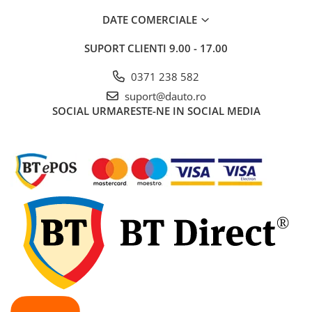
Ancorare Marfa
DATE COMERCIALE
Accesorii Diverse
Accesorii iarna auto
SUPORT CLIENTI
9.00 - 17.00
Lanturi si sisteme antiderapante
0371 238 582
auto
suport@dauto.ro
Lopeti zapada auto
SOCIAL
URMARESTE-NE IN SOCIAL MEDIA
Perii si raclete auto pentru iarna
Accesorii Pneumatice – Furtune,
Mufe, Electrovalve
Electrovalve si Supape Pneumatice
Furtune Pneumatice pentru Aer
Comprimat
Furtune si Pistoale pentru Umflat
Roti
Mufe de Cuplare Aer
Pistoale de Suflat Aer
Racorduri si Cuplaje Rapide
Pneumatice