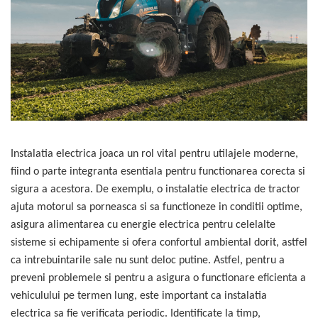
TGL
TGS
TGX
Mercedes Actros
Mercedes Actros MP2
Mercedes Actros MP3
Mercedes Actros MP4, MP5
Mercedes Actros MP6
Instalatia electrica joaca un rol vital pentru utilajele moderne,
Mercedes Arocs
fiind o parte integranta esentiala pentru functionarea corecta si
RENAULT
sigura a acestora. De exemplu, o instalatie electrica de tractor
Magnum
ajuta motorul sa porneasca si sa functioneze in conditii optime,
asigura alimentarea cu energie electrica pentru celelalte
Premium
sisteme si echipamente si ofera confortul ambiental dorit, astfel
T Line
ca intrebuintarile sale nu sunt deloc putine. Astfel, pentru a
Scania
preveni problemele si pentru a asigura o functionare eficienta a
Scania R S G P Next Generation
vehiculului pe termen lung, este important ca instalatia
Scania RPG
electrica sa fie verificata periodic. Identificate la timp,