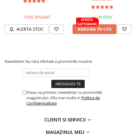
pini
Prize si stechere remorca, 7/13 pini
STOC EPUIZAT
IN STOC
Prize, stechere si adaptoare
remorca N/S, 7/15 Pini
ALERTA STOC
ADAUGA IN COS
Relee auto
Sigurante Auto
Socluri pentru becuri auto
Newsletter
Nu rata ofertele si promotiile noastre
Suporturi si socluri sigurante auto
Sprayuri, intretinere si cosmetica
auto
Aditivi auto
Vreau sa primesc newsletter cu promotiile
Cosmetica interior si exterior auto
magazinului. Afla mai multe in
Politica de
Confidentialitate
Degripante, lubrifianti, creme si
adezivi
CLIENTI SI SERVICII
Vopsea spray si antifoane
Accesorii si Echipamente Auto
MAGAZINUL MEU