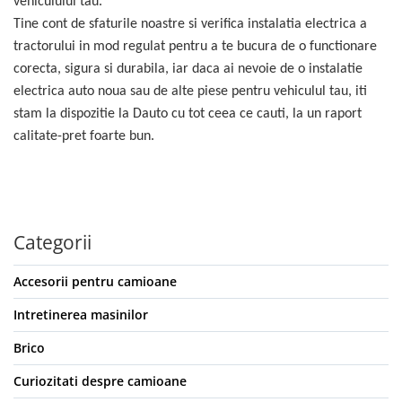
vehiculului tau.
Rampe luminoase girofar
Tine cont de sfaturile noastre si verifica instalatia electrica a
tractorului in mod regulat pentru a te bucura de o functionare
Rezistoare CANBUS LED
corecta, sigura si durabila, iar daca ai nevoie de o instalatie
Stroboscoape Auto
electrica auto noua sau de alte piese pentru vehiculul tau, iti
Suporturi pentru girofare auto si
stam la dispozitie la Dauto cu tot ceea ce cauti, la un raport
camion
calitate-pret foarte bun.
Veste Reflectorizante de Avertizare
Elemente Caroserie
Capace inox si jante
Capace piulite
Categorii
Deflectoare geam
Accesorii pentru camioane
Oglinzi auto
Parasolare Camion – Cabina si
Intretinerea masinilor
Accesorii
Brico
Protectii si pasaje roti
Curiozitati despre camioane
Reclame Luminoase