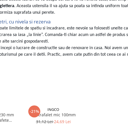
gletiera
. Aceasta ustensila il va ajuta sa poata sa intinda uniform toa
formiza suprafata unui perete.
ri, cu nivela si rezerva
toate limitele de spatiu si incadrare, este nevoie sa folosesti unelte ca
lucrarea sa iasa „la linie”. Comanda-ti chiar acum un astfel de produs s
e alte sarcini gospodaresti.
sa incepi o lucrare de constructie sau de renovare in casa. Noi avem un
oturismul pe care il detii. Practic, avem cate putin din tot ceea ce ai
INGCO
-21%
a 230 mm
Set trafalet mic 100mm
afete
31,12 Lei
24,69 Lei