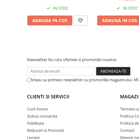
Proiectoare suplimentare, Camion,
IN STOC
IN STOC
Off Road
ADAUGA IN COS
ADAUGA IN COS
Proiectoare Full LED
Proiectoare Halogen plus LED
Dispozitive Avertizare
Accesorii Goarne Pneumatice
Autocolante reflectorizante si
Newsletter
Nu rata ofertele si promotiile noastre
fluorescente
Avertizare sonora
Claxoane Auto si Semnale Electrice
Vreau sa primesc newsletter cu promotiile magazinului. Af
de Avertizare
Goarne si trompete cu aer
CLIENTI SI SERVICII
MAGAZI
Benzi si placi reflectorizante
Cont home
Termeni si
Girofaruri auto si camion
Status comanda
Politica C
Goarne / Trompete Pneumatice
Fidelitate
Politica d
Reduceri si Promotii
Contact
Kituri Instalare Goarne
Pneumatice
Livrare
Despre no