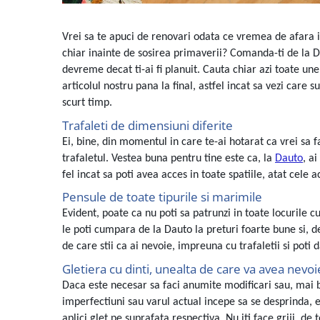
Volvo
Volvo Aero
Vrei sa te apuci de renovari odata ce vremea de afara i
Volvo FH 2 Euro 4
chiar inainte de sosirea primaverii? Comanda-ti de la Da
Volvo FH 3 Euro 5
devreme decat ti-ai fi planuit. Cauta chiar azi toate unel
Volvo FH 4 Euro 6
articolul nostru pana la final, astfel incat sa vezi care
Volvo Model FM
scurt timp.
Lumini, Becuri, Proiectoare
Trafaleti de dimensiuni diferite
Accesorii iluminare LED camioane
Ei, bine, din momentul in care te-ai hotarat ca vrei sa 
trafaletul. Vestea buna pentru tine este ca, la
Dauto
, a
Bare LED (LED Bar) off-road, auto
si camion
fel incat sa poti avea acces in toate spatiile, atat cele a
Pensule de toate tipurile si marimile
Becuri auto
Evident, poate ca nu poti sa patrunzi in toate locurile c
Becuri Halogen Auto
le poti cumpara de la Dauto la preturi foarte bune si, 
Becuri Led Auto
de care stii ca ai nevoie, impreuna cu trafaletii si poti
Becuri Xenon Auto
Gletiera cu dinti, unealta de care va avea nevoi
Seturi de Becuri Auto
Daca este necesar sa faci anumite modificari sau, mai bin
Faruri Camioane, Utilaje &
imperfectiuni sau varul actual incepe sa se desprinda, e
Tractoare
aplici glet pe suprafata respectiva. Nu iti face griji, de