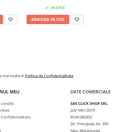
IN STOC
ADAUGA IN COS
la mai multe in
Politica de Confidentialitate
NUL MEU
DATE COMERCIALE
 conditii
SAS CLICK SHOP SRL
ookies
J24/1061/2019
e Confidentialitate
RO41082652
Str. Principala, Nr. 395
i
Sieu, Maramures