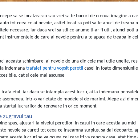
ncepe sa se incalzeasca sau vrei sa te bucuri de o noua imagine a cas
uto tot ceea ce ai nevoie, astfel incat sa poti sa te apuci de treaba 
tele necesare, iar daca vrei sa stii ce anume ti-ar fi util, atunci poti 
 sunt instrumentele de care ai nevoie pentru a te apuca de treaba in ce
faci aceasta schimbare, ai nevoie de una din cele mai utile unelte, res
i la indemana
trafalet pentru vopsit peretii
casei in toate dimensiunile
ccesibile, cat si cele mai ascunse.
u trafaletul, iar daca se intampla acest lucru, ai la indemana pensule
de asemenea, intr-o varietate de modele si de marimi. Alege azi dime
 da startul lucrarilor de renovare in orice moment.
e zugravul tau
e spus, ajustari la nivelul peretilor, in cazul in care acestia au mici
ste nevoie sa cureti tot ceea ce inseamna surplus, sa dai deoparte, a
 toate aceste lucruri se va ocupa cel care iti va renova casa, atat timp c