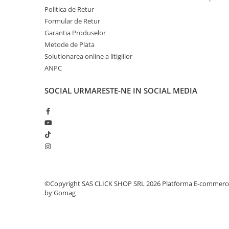
Politica de Retur
Rampe luminoase girofar
Formular de Retur
Rezistoare CANBUS LED
Garantia Produselor
Stroboscoape Auto
Metode de Plata
Solutionarea online a litigiilor
Suporturi pentru girofare auto si
ANPC
camion
Veste Reflectorizante de Avertizare
SOCIAL
URMARESTE-NE IN SOCIAL MEDIA
Elemente Caroserie
Capace inox si jante
Capace piulite
Deflectoare geam
Oglinzi auto
Parasolare Camion – Cabina si
©Copyright SAS CLICK SHOP SRL 2026
Platforma E-commerc
Accesorii
by Gomag
Protectii si pasaje roti
Reclame Luminoase