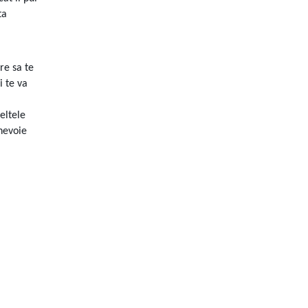
ta
re sa te
i te va
eltele
 nevoie