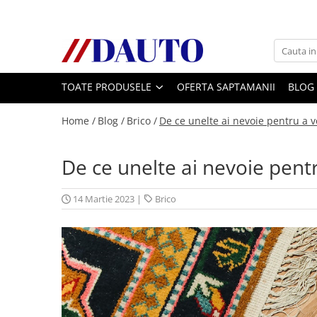
Toate Produsele
Bullbare, Suporti lumini camioane
TOATE PRODUSELE
OFERTA SAPTAMANII
BLOG
Accesorii inox
DAF
Home /
Blog /
Brico /
De ce unelte ai nevoie pentru a v
CF Euro 6
DAF CF 85
De ce unelte ai nevoie pentr
DAF XF 105
Daf XF 95
14 Martie 2023
|
Brico
DAF XF Euro 6
Daf XG
Ford
Iveco
MAN
TGA