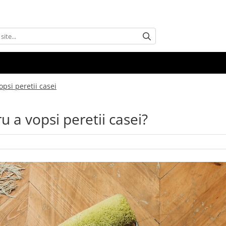
opsi peretii casei
u a vopsi peretii casei?