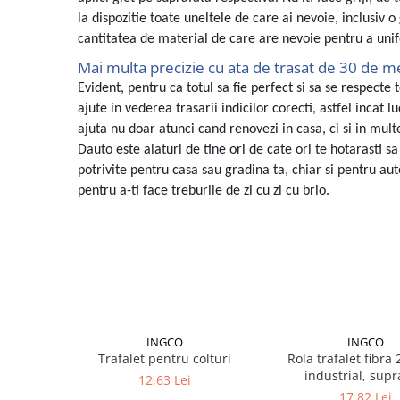
Lampi de ceata
la dispozitie toate uneltele de care ai nevoie, inclusiv o
Lampi Gabarit LED
cantitatea de material de care are nevoie pentru a uni
Mai multa precizie cu ata de trasat de 30 de met
Lampi gabarit auto si remorci
Evident, pentru ca totul sa fie perfect si sa se respecte 
Lampi gabarit cu brat auto si
remorci
ajute in vederea trasarii indicilor corecti, astfel incat 
ajuta nu doar atunci cand renovezi in casa, ci si in mult
Lampi interior, Plafoniere
Dauto este alaturi de tine ori de cate ori te hotarasti 
Lampi LED auto dedicate
potrivite pentru casa sau gradina ta, chiar si pentru aut
Lampi numar Inmatriculare
pentru a-ti face treburile de zi cu zi cu brio.
Lampi Stop, Semnalizare & Triple
Lampi Fata cu Bec & Semnalizare
Lampi Fata LED & Semnalizare
Lampi Spate cu Bec & Triple
Lampi Spate LED & Triple
Seturi Lampi Spate Triple
INGCO
INGCO
Lumini de Zi, DRL
Trafalet pentru colturi
Rola trafalet fibr
industrial, supr
12,63 Lei
Proiectoare de lucru si marsarier
aspre,dure
17,82 Lei