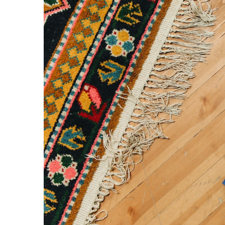
TGL
TGS
TGX
Mercedes Actros
Mercedes Actros MP2
Mercedes Actros MP3
Mercedes Actros MP4, MP5
Mercedes Actros MP6
Mercedes Arocs
RENAULT
Magnum
Premium
T Line
Scania
Scania R S G P Next Generation
Scania RPG