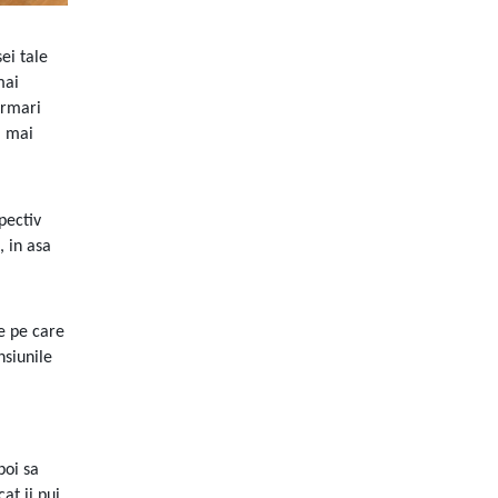
ei tale
mai
urmari
l mai
pectiv
, in asa
le pe care
nsiunile
poi sa
at ii pui