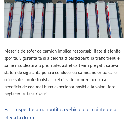
TGL
TGS
TGX
Mercedes Actros
Mercedes Actros MP2
Mercedes Actros MP3
Meseria de sofer de camion implica responsabilitate si atentie
Mercedes Actros MP4, MP5
sporita. Siguranta ta si a celorlalti participanti la trafic trebuie
Mercedes Actros MP6
sa fie intotdeauna o prioritate, astfel ca ti-am pregatit cateva
Mercedes Arocs
sfaturi de siguranta pentru conducerea camioanelor pe care
RENAULT
orice sofer profesionist ar trebui sa le urmeze pentru a
Magnum
beneficia de cea mai buna experienta posibila la volan, fara
Premium
neplaceri si fara riscuri.
T Line
Scania
Fa o inspectie amanuntita a vehiculului inainte de a
Scania R S G P Next Generation
pleca la drum
Scania RPG