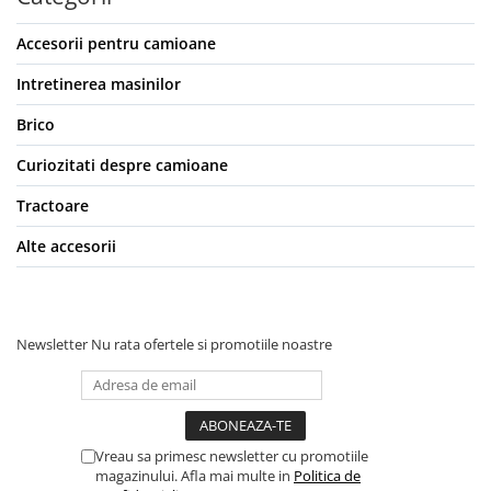
Electrice auto, camioane si remorci
Accesorii pentru camioane
Borne si Conectori Baterie Auto
Cabluri Auto Spiralate
Intretinerea masinilor
Cabluri Multifilare Auto
Brico
Comutatoare si intrerupatoare
Curiozitati despre camioane
auto
Conectori Cabluri si Izolatie Auto
Tractoare
Instalatii Electrice pentru Remorci
Alte accesorii
Instalatii Electrice Proiectoare
Invertoare de tensiune
Prize bricheta & USB
Newsletter
Nu rata ofertele si promotiile noastre
Prize, stechere si mufe auto
Conectori instalatii electrice auto,
camion si remorca
Vreau sa primesc newsletter cu promotiile
Mufe si conectori auto etansi
magazinului. Afla mai multe in
Politica de
Prize si conectori alimentare 2/3