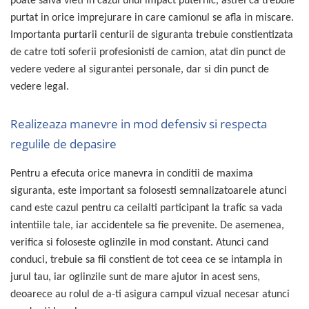
poate salva vieti in cazul unui impact puternic, astfel ca trebuie
Proiectoare suplimentare, Camion,
purtat in orice imprejurare in care camionul se afla in miscare.
Off Road
Importanta purtarii centurii de siguranta trebuie constientizata
Proiectoare Full LED
de catre toti soferii profesionisti de camion, atat din punct de
Proiectoare Halogen plus LED
vedere vedere al sigurantei personale, dar si din punct de
Dispozitive Avertizare
vedere legal.
Accesorii Goarne Pneumatice
Autocolante reflectorizante si
Realizeaza manevre in mod defensiv si respecta
fluorescente
regulile de depasire
Avertizare sonora
Pentru a efecuta orice manevra in conditii de maxima
Claxoane Auto si Semnale Electrice
de Avertizare
siguranta, este important sa folosesti semnalizatoarele atunci
Goarne si trompete cu aer
cand este cazul pentru ca ceilalti participant la trafic sa vada
intentiile tale, iar accidentele sa fie prevenite. De asemenea,
Benzi si placi reflectorizante
verifica si foloseste oglinzile in mod constant. Atunci cand
Girofaruri auto si camion
conduci, trebuie sa fii constient de tot ceea ce se intampla in
Goarne / Trompete Pneumatice
jurul tau, iar oglinzile sunt de mare ajutor in acest sens,
Kituri Instalare Goarne
deoarece au rolul de a-ti asigura campul vizual necesar atunci
Pneumatice