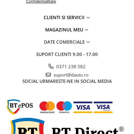
Confidentialitate
pini
Prize si stechere remorca, 7/13 pini
CLIENTI SI SERVICII
Prize, stechere si adaptoare
remorca N/S, 7/15 Pini
MAGAZINUL MEU
Relee auto
DATE COMERCIALE
Sigurante Auto
Socluri pentru becuri auto
SUPORT CLIENTI
9.00 - 17.00
Suporturi si socluri sigurante auto
0371 238 582
Sprayuri, intretinere si cosmetica
suport@dauto.ro
auto
SOCIAL
URMARESTE-NE IN SOCIAL MEDIA
Aditivi auto
Cosmetica interior si exterior auto
Degripante, lubrifianti, creme si
adezivi
Vopsea spray si antifoane
Accesorii si Echipamente Auto