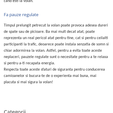
cand esti la volan.
Rampe luminoase girofar
Fa pauze regulate
Rezistoare CANBUS LED
Stroboscoape Auto
Timpul prelungit petrecut la volan poate provoca adesea dureri
Suporturi pentru girofare auto si
de spate sau de picioare. Ba mai mult decat atat, poate
camion
reprezenta un real pericol atat pentru tine, cat si pentru ceilalti
Veste Reflectorizante de Avertizare
participanti la trafic, deoarece poate instala senzatia de somn si
Elemente Caroserie
chiar adormirea la volan. Astfel, pentru a evita toate aceste
Capace inox si jante
neplaceri, pauzele regulate sunt o necesitate pentru a te relaxa
si pentru a-ti recapata energia.
Capace piulite
Respecta toate aceste sfaturi de siguranta pentru conducerea
Deflectoare geam
camioanelor si bucura-te de o experienta mai buna, mai
Oglinzi auto
placuta si mai sigura la volan!
Parasolare Camion – Cabina si
Accesorii
Protectii si pasaje roti
Reclame Luminoase
Categorii