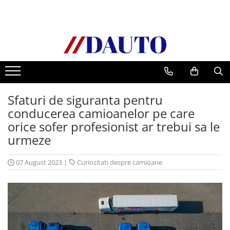
Toate Produsele
Bullbare, Suporti lumini camioane
Accesorii inox
DAF
Sfaturi de siguranta pentru
CF Euro 6
conducerea camioanelor pe care
DAF CF 85
orice sofer profesionist ar trebui sa le
DAF XF 105
urmeze
Daf XF 95
DAF XF Euro 6
07 August 2023
|
Curiozitati despre camioane
Daf XG
Ford
Iveco
MAN
TGA