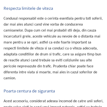
Lampi de ceata
Respecta limitele de viteza
Lampi Gabarit LED
Lampi gabarit auto si remorci
Condusul responsabil este o cerinta esentiala pentru toti soferii,
Lampi gabarit cu brat auto si
dar mai ales atunci cand vine vorba de conducerea
remorci
camioanelor. Dupa cum cel mai probabil stii deja, din cauza
Lampi interior, Plafoniere
incarcaturii grele, aceste vehicule au nevoie de o distanta mai
Lampi LED auto dedicate
mare pentru a se opri, astfel ca este foarte important sa
respecti limitele de viteza si sa conduci cu o viteza adecvata,
Lampi numar Inmatriculare
adaptata conditiilor de drum si trafic, care sa asigure timp bun
Lampi Stop, Semnalizare & Triple
de reactie atunci cand trebuie sa eviti coliziunile sau alte
Lampi Fata cu Bec & Semnalizare
pericole neprevazute din trafic. Prudenta chiar poate face
Lampi Fata LED & Semnalizare
diferenta intre viata si moarte, mai ales in cazul soferilor de
Lampi Spate cu Bec & Triple
camion.
Lampi Spate LED & Triple
Seturi Lampi Spate Triple
Poarta centura de siguranta
Lumini de Zi, DRL
Acest accesoriu, considerat adesea incomod de catre unii soferi,
Proiectoare de lucru si marsarier