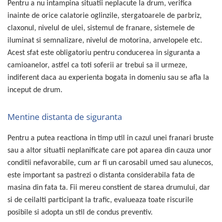
Volvo
Pentru a nu intampina situatii neplacute la drum, verifica
inainte de orice calatorie oglinzile, stergatoarele de parbriz,
Volvo Aero
claxonul, nivelul de ulei, sistemul de franare, sistemele de
Volvo FH 2 Euro 4
iluminat si semnalizare, nivelul de motorina, anvelopele etc.
Volvo FH 3 Euro 5
Acest sfat este obligatoriu pentru conducerea in siguranta a
Volvo FH 4 Euro 6
camioanelor, astfel ca toti soferii ar trebui sa il urmeze,
Volvo Model FM
indiferent daca au experienta bogata in domeniu sau se afla la
Lumini, Becuri, Proiectoare
inceput de drum.
Accesorii iluminare LED camioane
Bare LED (LED Bar) off-road, auto
Mentine distanta de siguranta
si camion
Becuri auto
Pentru a putea reactiona in timp util in cazul unei franari bruste
sau a altor situatii neplanificate care pot aparea din cauza unor
Becuri Halogen Auto
conditii nefavorabile, cum ar fi un carosabil umed sau alunecos,
Becuri Led Auto
este important sa pastrezi o distanta considerabila fata de
Becuri Xenon Auto
masina din fata ta. Fii mereu constient de starea drumului, dar
Seturi de Becuri Auto
si de ceilalti participant la trafic, evalueaza toate riscurile
Faruri Camioane, Utilaje &
Tractoare
posibile si adopta un stil de condus preventiv.