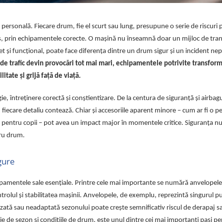
 personală. Fiecare drum, fie el scurt sau lung, presupune o serie de riscuri 
ales, prin echipamentele corecte. O mașină nu înseamnă doar un mijloc de tran
 și funcțional, poate face diferența dintre un drum sigur și un incident nep
le de trafic devin provocări tot mai mari, echipamentele potrivite transfor
itate și grijă față de viață.
e, întreținere corectă și conștientizare. De la centura de siguranță și airbagu
fiecare detaliu contează. Chiar și accesoriile aparent minore – cum ar fi o p
 pentru copii – pot avea un impact major în momentele critice. Siguranța nu
ntru drum.
gure
hipamentele sale esențiale. Printre cele mai importante se numără anvelopele
trolul și stabilitatea mașinii. Anvelopele, de exemplu, reprezintă singurul p
zată sau neadaptată sezonului poate crește semnificativ riscul de derapaj s
ie de sezon și condițiile de drum, este unul dintre cei mai importanți pași p