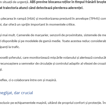
n situații de urgență.
ABS previne blocarea roților în timpul frânării bruște
t traiectoria atunci când detectează pierderea aderenței.
 la plecarea în rampă (HSA) și monitorizarea presiunii în anvelope (TPMS) co
i, dar oferă un sprijin important în momentele critice.
i mai mult. Camerele de marșarier, senzorii de proximitate, sistemele de m
i disponibile și pe modelele de gamă medie. Toate acestea reduc considerabil
panți la trafic.
oselii șoferului, care monitorizează mișcările volanului și alertează conducă
cunoaștere a semnelor de circulație și controlul adaptiv al vitezei de croazi
i.
reflex, ci o colaborare între om și mașină.
glijat, dar crucial
lusiv pe echipamentele mașinii, uitând de propriul confort și protecție. Îns