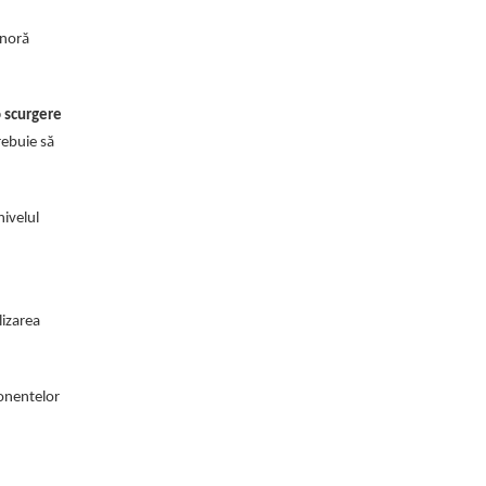
gnoră
o scurgere
rebuie să
nivelul
lizarea
ponentelor