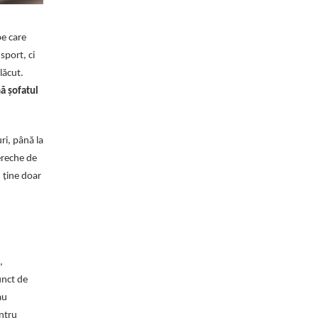
pe care
sport, ci
lăcut.
mă șofatul
ri, până la
ereche de
 ține doar
,
unct de
au
entru