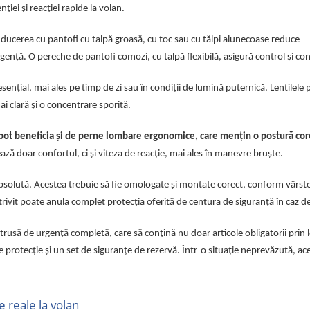
iei și reacției rapide la volan.
ducerea cu pantofi cu talpă groasă, cu toc sau cu tălpi alunecoase reduce
 urgență. O pereche de pantofi comozi, cu talpă flexibilă, asigură control și co
nțial, mai ales pe timp de zi sau în condiții de lumină puternică. Lentilele 
ai clară și o concentrare sporită.
n pot beneficia și de perne lombare ergonomice, care mențin o postură cor
ză doar confortul, ci și viteza de reacție, mai ales în manevre bruște.
absolută. Acestea trebuie să fie omologate și montate corect, conform vârstei
rivit poate anula complet protecția oferită de centura de siguranță în caz d
trusă de urgență completă, care să conțină nu doar articole obligatorii prin le
 protecție și un set de siguranțe de rezervă. Într-o situație neprevăzută, ace
e reale la volan