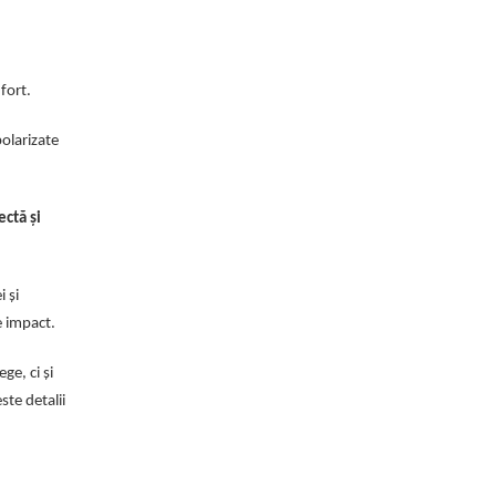
nfort.
polarizate
ectă și
 și
e impact.
ge, ci și
ste detalii