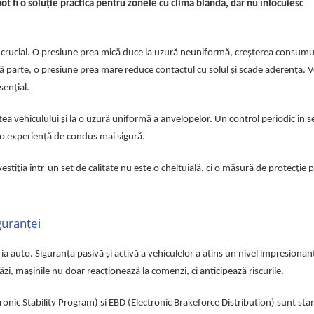
t fi o soluție practică pentru zonele cu climă blândă, dar nu înlocuiesc
 crucial. O presiune prea mică duce la uzură neuniformă, creșterea consumu
ltă parte, o presiune prea mare reduce contactul cu solul și scade aderența. V
sențial.
tatea vehiculului și la o uzură uniformă a anvelopelor. Un control periodic în s
i o experiență de condus mai sigură.
stiția într-un set de calitate nu este o cheltuială, ci o măsură de protecție 
guranței
a auto. Siguranța pasivă și activă a vehiculelor a atins un nivel impresionan
ăzi, mașinile nu doar reacționează la comenzi, ci anticipează riscurile.
onic Stability Program) și EBD (Electronic Brakeforce Distribution) sunt st