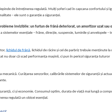
epinde de întreținerea regulată. Mulți șoferi cad în capcana confortului și i
malitate – ele sunt o garanție a siguranței.
robleme invizibile: un furtun de frână deteriorat, un amortizor uzat sau 
a sistemelor esențiale – frâne, direcție, suspensie, luminile și anvelopele – t
otor,
lichidul de frână
, lichidul de răcire și cel de parbriz trebuie menținute la 
at nu doar că scad performanța mașinii, ci pun în pericol siguranța tuturor
mecanică. Curățarea senzorilor, calibrările sistemelor de siguranță și actua
ante.
iguranță, ci și economie. Consumul optim, durata de viață mai lungă a com
nerea regulată un obicei esențial.
cept