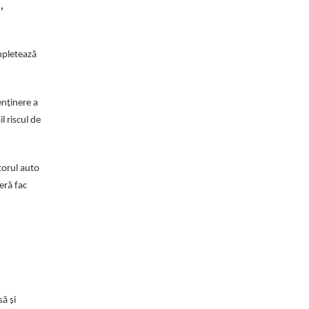
,
mpletează
enținere a
 riscul de
torul auto
eră fac
ă și