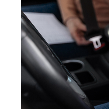
TGL
TGS
TGX
Mercedes Actros
Mercedes Actros MP2
Mercedes Actros MP3
Mercedes Actros MP4, MP5
Mercedes Actros MP6
Mercedes Arocs
RENAULT
Magnum
Premium
T Line
Scania
Scania R S G P Next Generation
Scania RPG