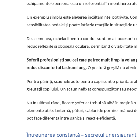
Electrice auto, camioane si remorci
echipamentele personale au un rol esențial în menținerea atenț
Borne si Conectori Baterie Auto
Un exemplu simplu este alegerea încălțămintei potrivite. Con
Cabluri Auto Spiralate
sensibilitatea pedalei și poate întârzia reacțiile în situații de
Cabluri Multifilare Auto
De asemenea, ochelarii pentru condus sunt un alt accesoriu ese
Comutatoare si intrerupatoare
auto
reduc reflexiile și oboseala oculară, permițând o vizibilitate m
Conectori Cabluri si Izolatie Auto
Șoferii profesioniști sau cei care petrec mult timp la vola
Instalatii Electrice pentru Remorci
reduc disconfortul la drum lung.
O postură greșită nu afectea
Instalatii Electrice Proiectoare
Pentru părinți, scaunele auto pentru copii sunt o prioritate 
Invertoare de tensiune
greutății copilului. Un scaun nefixat corespunzător sau nepot
Prize bricheta & USB
Prize, stechere si mufe auto
Nu în ultimul rând, fiecare șofer ar trebui să aibă în mașină o 
elemente utile: lanternă, pături, cabluri de pornire, mănuși de
Conectori instalatii electrice auto,
pot face diferența între panică și reacție eficientă.
camion si remorca
Mufe si conectori auto etansi
Întreținerea constantă – secretul unei siguranț
Prize si conectori alimentare 2/3