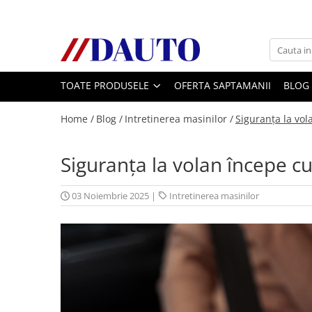
Toate Produsele
Bullbare, Suporti lumini camioane
TOATE PRODUSELE
OFERTA SAPTAMANII
BLOG
Accesorii inox
DAF
Home /
Blog /
Intretinerea masinilor /
Siguranța la vol
CF Euro 6
DAF CF 85
Siguranța la volan începe c
DAF XF 105
Daf XF 95
03 Noiembrie 2025
|
Intretinerea masinilor
DAF XF Euro 6
Daf XG
Ford
Iveco
MAN
TGA