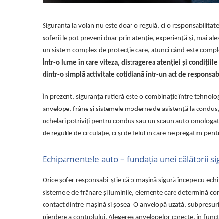
Volvo
Volvo Aero
Siguranța la volan nu este doar o regulă, ci o responsabilitate
Volvo FH 2 Euro 4
șoferii le pot preveni doar prin atenție, experiență și, mai 
Volvo FH 3 Euro 5
un sistem complex de protecție care, atunci când este complet
Volvo FH 4 Euro 6
Într-o lume în care viteza, distragerea atenției și condiții
Volvo Model FM
dintr-o simplă activitate cotidiană într-un act de responsabil
Lumini, Becuri, Proiectoare
Accesorii iluminare LED camioane
În prezent, siguranța rutieră este o combinație între tehnologi
Bare LED (LED Bar) off-road, auto
anvelope, frâne și sistemele moderne de asistență la condus, 
si camion
ochelari potriviți pentru condus sau un scaun auto omologat
Becuri auto
de regulile de circulație, ci și de felul în care ne pregătim pe
Becuri Halogen Auto
Echipamentele auto – fundația unei călătorii si
Becuri Led Auto
Becuri Xenon Auto
Orice șofer responsabil știe că o mașină sigură începe cu ec
Seturi de Becuri Auto
sistemele de frânare și luminile, elemente care determină con
Faruri Camioane, Utilaje &
contact dintre mașină și șosea. O anvelopă uzată, subpresuri
Tractoare
pierdere a controlului. Alegerea anvelopelor corecte, în funcț