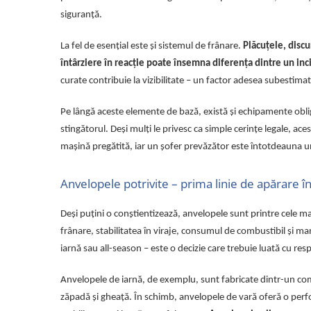
Lampi de ceata
siguranță.
Lampi Gabarit LED
La fel de esențial este și sistemul de frânare.
Plăcuțele, discu
Lampi gabarit auto si remorci
întârziere în reacție poate însemna diferența dintre un inc
Lampi gabarit cu brat auto si
curate contribuie la vizibilitate – un factor adesea subestimat, 
remorci
Lampi interior, Plafoniere
Pe lângă aceste elemente de bază, există și echipamente obli
Lampi LED auto dedicate
stingătorul. Deși mulți le privesc ca simple cerințe legale, ace
Lampi numar Inmatriculare
mașină pregătită, iar un șofer prevăzător este întotdeauna un
Lampi Stop, Semnalizare & Triple
Anvelopele potrivite – prima linie de apărare î
Lampi Fata cu Bec & Semnalizare
Lampi Fata LED & Semnalizare
Deși puțini o conștientizează, anvelopele sunt printre cele 
Lampi Spate cu Bec & Triple
frânare, stabilitatea în viraje, consumul de combustibil și m
Lampi Spate LED & Triple
iarnă sau all-season – este o decizie care trebuie luată cu res
Seturi Lampi Spate Triple
Lumini de Zi, DRL
Anvelopele de iarnă, de exemplu, sunt fabricate dintr-un co
zăpadă și gheață. În schimb, anvelopele de vară oferă o perf
Proiectoare de lucru si marsarier