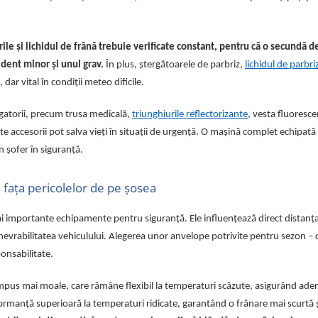
rile și lichidul de frână trebuie verificate constant, pentru că o secundă d
ident minor și unul grav.
În plus, ștergătoarele de parbriz,
lichidul de parbri
dar vital în condiții meteo dificile.
gatorii, precum trusa medicală,
triunghiurile reflectorizante
, vesta fluoresce
ste accesorii pot salva vieți în situații de urgență. O mașină complet echipată
 șofer în siguranță.
n fața pericolelor de pe șosea
mai importante echipamente pentru siguranță. Ele influențează direct distanț
anevrabilitatea vehiculului. Alegerea unor anvelope potrivite pentru sezon – 
ponsabilitate.
mpus mai moale, care rămâne flexibil la temperaturi scăzute, asigurând ade
ormanță superioară la temperaturi ridicate, garantând o frânare mai scurtă ș