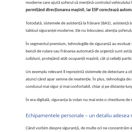
moderne care ajută șoferul să mențină controlul vehiculului î
Rampe luminoase girofar
permițând direcționarea mașinii, iar ESP corectează automa
Rezistoare CANBUS LED
Totodată, sistemele de asistență la frânare (BAS), asistență
Stroboscoape Auto
tabloul siguranței moderne. Ele nu înlocuiesc atenția șoferulu
Suporturi pentru girofare auto si
camion
În segmentul premium, tehnologiile de siguranță au evoluat ș
Veste Reflectorizante de Avertizare
benzii de rulare sau frânarea automată de urgență sunt astăz
Elemente Caroserie
coliziuni, protejând atât ocupanții mașinii, cât și ceilalți partici
Capace inox si jante
Un exemplu relevant îl reprezintă sistemele de detectare a ob
Capace piulite
atunci când apar semne de neatenție. În plus, tehnologia de re
Deflectoare geam
condusul mai sigur și mai confortabil, chiar și pe distanțe lung
Oglinzi auto
În era digitală, siguranța la volan nu mai este o chestiune de 
Parasolare Camion – Cabina si
Accesorii
Echipamentele personale – un detaliu adesea ne
Protectii si pasaje roti
Reclame Luminoase
Când vorbim despre siguranță, de multe ori ne concentrăm exc