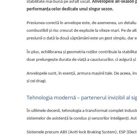
stabilitate mai bună pe asfalt uscat.
Anvelopele all-season po
Proiectoare suplimentare, Camion,
performanța celor dedicate unui singur sezon.
Off Road
Proiectoare Full LED
Presiunea corectă în anvelope este, de asemenea, un detaliu
Proiectoare Halogen plus LED
combustibil și risc crescut de explozie la viteze mari. Pe de a
Dispozitive Avertizare
presiunii o dată la două săptămâni este un gest simplu, dar e
Accesorii Goarne Pneumatice
În plus, echilibrarea și geometria roților contribuie la stabili
Autocolante reflectorizante si
fluorescente
doar prelungește durata de viață a cauciucurilor, ci asigură ș
Avertizare sonora
Anvelopele sunt, în esență, armura mașinii tale. De aceea, inve
Claxoane Auto si Semnale Electrice
și cei dragi.
de Avertizare
Goarne si trompete cu aer
Tehnologia modernă – partenerul invizibil al si
Benzi si placi reflectorizante
Girofaruri auto si camion
În ultimele decenii, tehnologia a transformat complet industri
sistemelor de asistență la condus și senzorilor inteligenți. Ast
Goarne / Trompete Pneumatice
Kituri Instalare Goarne
Sistemele precum ABS (Anti-lock Braking System), ESP (Electr
Pneumatice