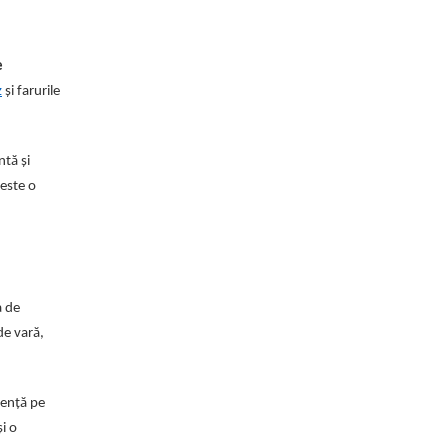
e
z
și farurile
ntă și
 este o
a de
de vară,
rență pe
i o