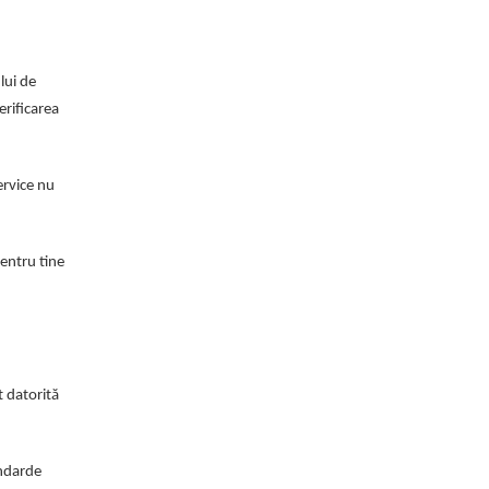
lui de
erificarea
ervice nu
pentru tine
t datorită
andarde