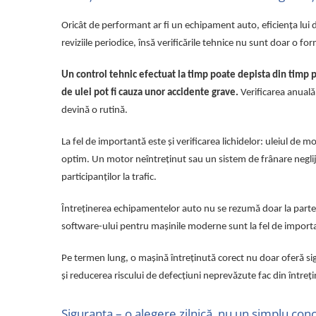
pini
Oricât de performant ar fi un echipament auto, eficiența lui d
Prize si stechere remorca, 7/13 pini
reviziile periodice, însă verificările tehnice nu sunt doar o for
Prize, stechere si adaptoare
remorca N/S, 7/15 Pini
Un control tehnic efectuat la timp poate depista din timp p
Relee auto
de ulei pot fi cauza unor accidente grave.
Verificarea anuală 
Sigurante Auto
devină o rutină.
Socluri pentru becuri auto
La fel de importantă este și verificarea lichidelor: uleiul de m
Suporturi si socluri sigurante auto
optim. Un motor neîntreținut sau un sistem de frânare neglij
Sprayuri, intretinere si cosmetica
participanților la trafic.
auto
Aditivi auto
Întreținerea echipamentelor auto nu se rezumă doar la partea 
Cosmetica interior si exterior auto
software-ului pentru mașinile moderne sunt la fel de import
Degripante, lubrifianti, creme si
adezivi
Pe termen lung, o mașină întreținută corect nu doar oferă s
și reducerea riscului de defecțiuni neprevăzute fac din întreți
Vopsea spray si antifoane
Accesorii si Echipamente Auto
Siguranța – o alegere zilnică, nu un simplu con